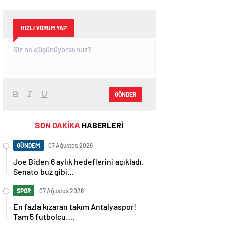
HIZLI YORUM YAP
GÖNDER
SON DAKİKA
HABERLERİ
GÜNDEM
07 Ağustos 2026
Joe Biden 6 aylık hedeflerini açıkladı.
Senato buz gibi…
SPOR
07 Ağustos 2026
En fazla kızaran takım Antalyaspor!
Tam 5 futbolcu….