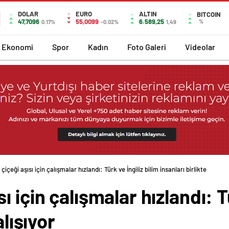
DOLAR
EURO
ALTIN
BITCOIN
47,7096
55,0099
6.589,25
%
0.17%
-0.02%
1,49
Ekonomi
Spor
Kadın
Foto Galeri
Videolar
içeği aşısı için çalışmalar hızlandı: Türk ve İngiliz bilim insanları birlikte
 için çalışmalar hızlandı: Tü
alışıyor