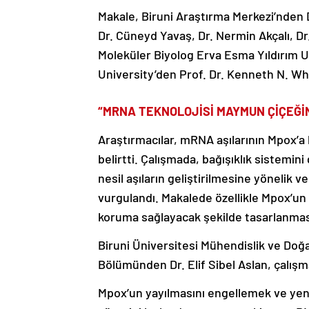
Makale, Biruni Araştırma Merkezi’nden D
Dr. Cüneyd Yavaş, Dr. Nermin Akçalı, Dr
Moleküler Biyolog Erva Esma Yıldırım U
University’den Prof. Dr. Kenneth N. Whi
“MRNA TEKNOLOJİSİ MAYMUN ÇİÇEĞİN
Araştırmacılar, mRNA aşılarının Mpox’a 
belirtti. Çalışmada, bağışıklık sistemin
nesil aşıların geliştirilmesine yönelik v
vurgulandı. Makalede özellikle Mpox’un
koruma sağlayacak şekilde tasarlanması 
Biruni Üniversitesi Mühendislik ve Doğa 
Bölümünden Dr. Elif Sibel Aslan, çalışm
Mpox’un yayılmasını engellemek ve yeni