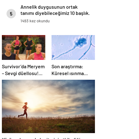
Annelik duygusunun ortak
tanımı diyebileceğimiz 10 başlık.
5
1493 kez okundu
Survivor’da Meryem
Son araştırma:
– Sevgi düellosu!
Küresel ısınma
Yağmur’un rakibi
ölümcül mantar
belli oldu
hastalığını yayabilir