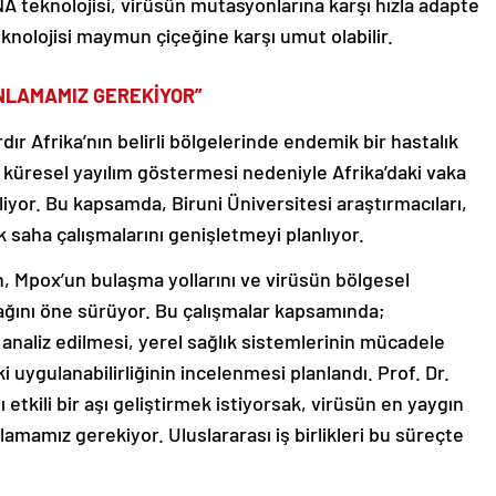
A teknolojisi, virüsün mutasyonlarına karşı hızla adapte
nolojisi maymun çiçeğine karşı umut olabilir.
ANLAMAMIZ GEREKİYOR”
ır Afrika’nın belirli bölgelerinde endemik bir hastalık
 küresel yayılım göstermesi nedeniyle Afrika’daki vaka
iliyor. Bu kapsamda, Biruni Üniversitesi araştırmacıları,
 saha çalışmalarını genişletmeyi planlıyor.
ın, Mpox’un bulaşma yollarını ve virüsün bölgesel
ağını öne sürüyor. Bu çalışmalar kapsamında;
analiz edilmesi, yerel sağlık sistemlerinin mücadele
i uygulanabilirliğinin incelenmesi planlandı. Prof. Dr.
tkili bir aşı geliştirmek istiyorsak, virüsün en yaygın
lamamız gerekiyor. Uluslararası iş birlikleri bu süreçte