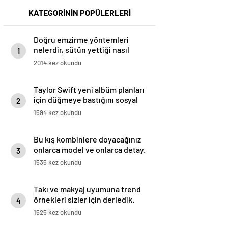
KATEGORİNİN POPÜLERLERİ
Doğru emzirme yöntemleri
nelerdir, sütün yettiği nasıl
1
anlaşılır?
2014 kez okundu
Taylor Swift yeni albüm planları
için düğmeye bastığını sosyal
2
medyadan duyurdu!
1594 kez okundu
Bu kış kombinlere doyacağınız
onlarca model ve onlarca detay.
3
1535 kez okundu
Takı ve makyaj uyumuna trend
örnekleri sizler için derledik.
4
1525 kez okundu