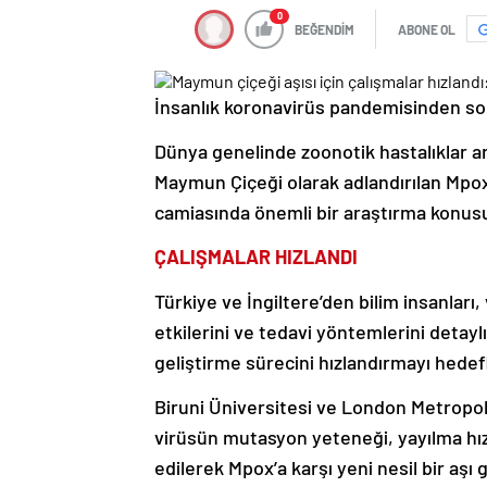
0
BEĞENDİM
ABONE OL
İnsanlık koronavirüs pandemisinden son
Dünya genelinde zoonotik hastalıklar a
Maymun Çiçeği olarak adlandırılan Mpox
camiasında önemli bir araştırma konusu
ÇALIŞMALAR HIZLANDI
Türkiye ve İngiltere’den bilim insanları
etkilerini ve tedavi yöntemlerini detayl
geliştirme sürecini hızlandırmayı hedefl
Biruni Üniversitesi ve London Metropol
virüsün mutasyon yeteneği, yayılma hızı
edilerek Mpox’a karşı yeni nesil bir aşı g