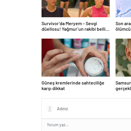
Survivor’da Meryem – Sevgi
Son ara
düellosu! Yağmur’un rakibi belli
ölümcül
oldu
yayabili
Güneş kremlerinde sahteciliğe
Samsun
karşı dikkat
gerçekl
bağışla