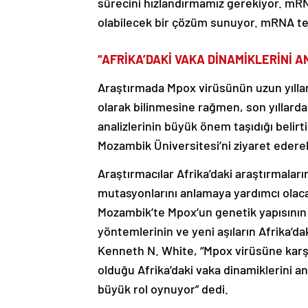
sürecini hızlandırmamız gerekiyor. mRN
olabilecek bir çözüm sunuyor. mRNA tek
“AFRİKA’DAKİ VAKA DİNAMİKLERİNİ 
Araştırmada Mpox virüsünün uzun yıllard
olarak bilinmesine rağmen, son yıllarda
analizlerinin büyük önem taşıdığı belirt
Mozambik Üniversitesi’ni ziyaret ederek
Araştırmacılar Afrika’daki araştırmalar
mutasyonlarını anlamaya yardımcı olac
Mozambik’te Mpox’un genetik yapısının 
yöntemlerinin ve yeni aşıların Afrika’dak
Kenneth N. White, “Mpox virüsüne karşı e
olduğu Afrika’daki vaka dinamiklerini an
büyük rol oynuyor” dedi.