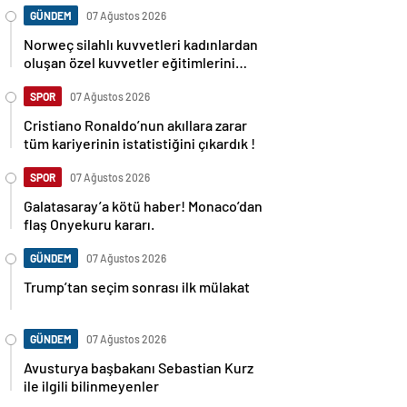
GÜNDEM
07 Ağustos 2026
Norweç silahlı kuvvetleri kadınlardan
oluşan özel kuvvetler eğitimlerini
başlattı.
SPOR
07 Ağustos 2026
Cristiano Ronaldo’nun akıllara zarar
tüm kariyerinin istatistiğini çıkardık !
SPOR
07 Ağustos 2026
Galatasaray’a kötü haber! Monaco’dan
flaş Onyekuru kararı.
GÜNDEM
07 Ağustos 2026
Trump’tan seçim sonrası ilk mülakat
GÜNDEM
07 Ağustos 2026
Avusturya başbakanı Sebastian Kurz
ile ilgili bilinmeyenler