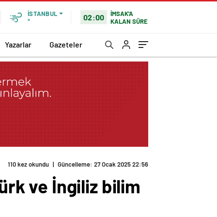
İMSAK'A
İSTANBUL
02:00
KALAN SÜRE
°
Yazarlar
Gazeteler
110 kez okundu
|
Güncelleme: 27 Ocak 2025 22:56
rk ve İngiliz bilim