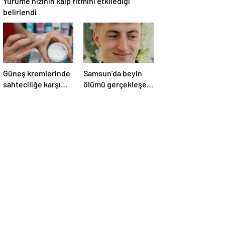
Yürüme hızının kalp ritmini etkilediği
belirlendi
Güneş kremlerinde
Samsun’da beyin
sahteciliğe karşı
ölümü gerçekleşen
dikkat
hastanın organları
bağışlandı