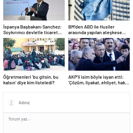
İspanya Başbakanı Sanchez:
BM’den ABD ile Husiler
Soykırımcı devletle ticaret
arasında yapılan ateşkese
yapmayız
ilişkin değerlendirme
Öğretmenleri ‘bu gitsin, bu
AKP’li isim böyle isyan etti:
kalsın’ diye kim listeledi?
‘Çözüm, liyakat, ehliyet, hak,
adalet’