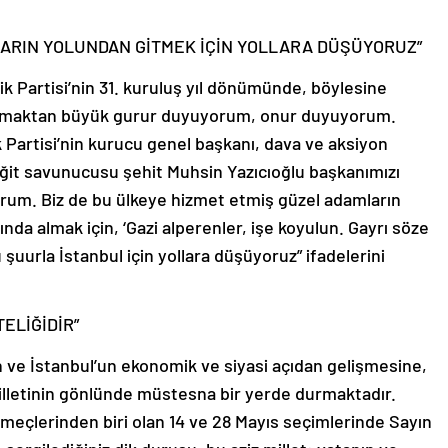
LARIN YOLUNDAN GİTMEK İÇİN YOLLARA DÜŞÜYORUZ”
 Partisi’nin 31. kuruluş yıl dönümünde, böylesine
 olmaktan büyük gurur duyuyorum, onur duyuyorum.
 Partisi’nin kurucu genel başkanı, dava ve aksiyon
iğit savunucusu şehit Muhsin Yazıcıoğlu başkanımızı
rum. Biz de bu ülkeye hizmet etmiş güzel adamların
ında almak için, ‘Gazi alperenler, işe koyulun. Gayrı söze
 şuurla İstanbul için yollara düşüyoruz” ifadelerini
TELİĞİDİR”
n ve İstanbul’un ekonomik ve siyasi açıdan gelişmesine,
milletinin gönlünde müstesna bir yerde durmaktadır.
nemeçlerinden biri olan 14 ve 28 Mayıs seçimlerinde Sayın