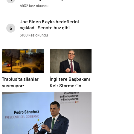
4932 kez okundu
Joe Biden 6 aylık hedeflerini
açıkladı. Senato buz gibi…
5
3160 kez okundu
Trablus’ta silahlar
İngiltere Başbakanı
susmuyor:
Keir Starmer’in
Çatışmalar
evinde yangın çıktı
tırmanırken şehir
alarmda