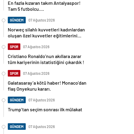
En fazla kızaran takım Antalyaspor!
Tam 5 futbolcu….
GÜNDEM
07 Ağustos 2026
Norweç silahlı kuvvetleri kadınlardan
oluşan özel kuvvetler eğitimlerini
başlattı.
SPOR
07 Ağustos 2026
Cristiano Ronaldo’nun akıllara zarar
tüm kariyerinin istatistiğini çıkardık !
SPOR
07 Ağustos 2026
Galatasaray’a kötü haber! Monaco’dan
flaş Onyekuru kararı.
GÜNDEM
07 Ağustos 2026
Trump’tan seçim sonrası ilk mülakat
GÜNDEM
07 Ağustos 2026