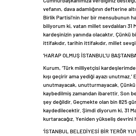
Cumhurbaşkanımıza verdiğiniz desteği, s
vefanın, dava adamlığının defterine altı
Birlik Partisi’nin her bir mensubunun h
biliyorum ki, vatan millet sevdalıları 
kardeşinizin yanında olacaktır. Çünkü biz
ittifakıdır, tarihin ittifakıdır, millet sev
‘HARAP OLMUŞ İSTANBUL’U BAŞTANBA
Kurum, ‘Türk milliyetçisi kardeşlerimde
kışı geçirir ama yediği ayazı unutmaz.’ E
unutmayacak, unutturmayacak. Çünkü 20
kaybedilmiş zamandan ibarettir. Son be
şey değildir. Geçmekte olan bin 825 gün,
kaydedilecektir. Şimdi diyorum ki, 31 M
kurtaracağız. Yeniden yükseliş devrini
‘İSTANBUL BELEDİYESİ BİR TERÖR Y