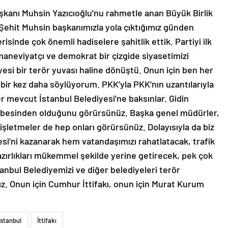
aşkanı Muhsin Yazıcıoğlu’nu rahmetle anan Büyük Birlik
‘Şehit Muhsin başkanımızla yola çıktığımız günden
erisinde çok önemli hadiselere şahitlik ettik. Partiyi ilk
maneviyatçı ve demokrat bir çizgide siyasetimizi
esi bir terör yuvası haline dönüştü. Onun için ben her
bir kez daha söylüyorum. PKK’yla PKK’nın uzantılarıyla
r mevcut İstanbul Belediyesi’ne baksınlar. Gidin
şubesinden olduğunu görürsünüz. Başka genel müdürler,
 işletmeler de hep onları görürsünüz. Dolayısıyla da biz
esi’ni kazanarak hem vatandaşımızı rahatlatacak, trafik
hazırlıkları mükemmel şekilde yerine getirecek, pek çok
anbul Belediyemizi ve diğer belediyeleri terör
z. Onun için Cumhur İttifakı, onun için Murat Kurum
İstanbul
İttifakı