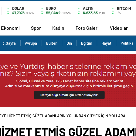
DOLAR
EURO
ALTIN
BITCOIN
47,7078
55,0442
6.633,83
%
0.17%
0.05%
2,18
Ekonomi
Spor
Kadın
Foto Galeri
Videolar
3.Sayfa
Avrupa
Bülten
Din
Eğitim
Hayat
Politika
EYE HİZMET ETMİŞ GÜZEL ADAMLARIN YOLUNDAN GİTMEK İÇİN YOLLARA
HİZMET ETMİŞ GÜZEL ADA