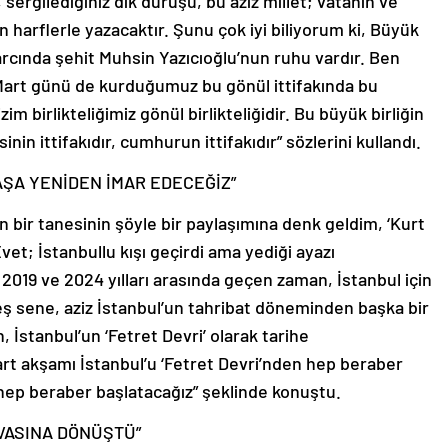
ergilediğiniz dik duruşu, bu aziz millet; vatanın ve
n harflerle yazacaktır. Şunu çok iyi biliyorum ki, Büyük
arcında şehit Muhsin Yazıcıoğlu’nun ruhu vardır. Ben
31 Mart günü de kurduğumuz bu gönül ittifakında bu
im birlikteliğimiz gönül birlikteliğidir. Bu büyük birliğin
gisinin ittifakıdır, cumhurun ittifakıdır” sözlerini kullandı.
ŞA YENİDEN İMAR EDECEĞİZ”
n bir tanesinin şöyle bir paylaşımına denk geldim, ‘Kurt
vet; İstanbullu kışı geçirdi ama yediği ayazı
19 ve 2024 yılları arasında geçen zaman, İstanbul için
ş sene, aziz İstanbul’un tahribat döneminden başka bir
 İstanbul’un ‘Fetret Devri’ olarak tarihe
art akşamı İstanbul’u ‘Fetret Devri’nden hep beraber
 hep beraber başlatacağız” şeklinde konuştu.
UVASINA DÖNÜŞTÜ”