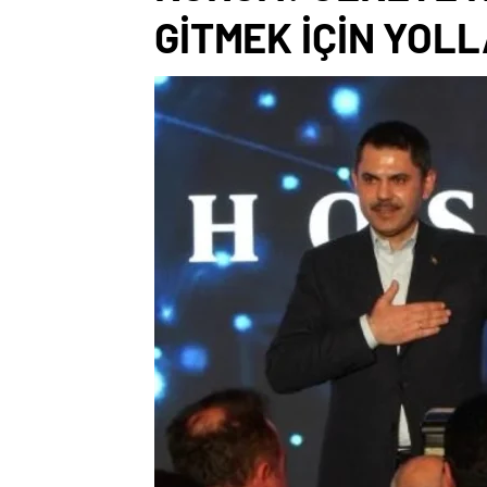
GİTMEK İÇİN YOL