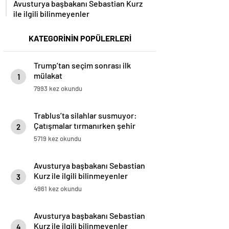
Avusturya başbakanı Sebastian Kurz
ile ilgili bilinmeyenler
KATEGORİNİN POPÜLERLERİ
Trump’tan seçim sonrası ilk
mülakat
1
7993 kez okundu
Trablus’ta silahlar susmuyor:
Çatışmalar tırmanırken şehir
2
alarmda
5719 kez okundu
Avusturya başbakanı Sebastian
Kurz ile ilgili bilinmeyenler
3
4961 kez okundu
Avusturya başbakanı Sebastian
Kurz ile ilgili bilinmeyenler
4