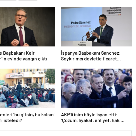
re Başbakanı Keir
İspanya Başbakanı Sanchez:
’in evinde yangın çıktı
Soykırımcı devletle ticaret
yapmayız
nleri ‘bu gitsin, bu kalsın’
AKP’li isim böyle isyan etti:
m listeledi?
‘Çözüm, liyakat, ehliyet, hak,
adalet’