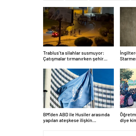
Trablus’ta silahlar susmuyor:
İngilte
Çatışmalar tırmanırken şehir
Starmer
alarmda
BM’den ABD ile Husiler arasında
Öğretme
yapılan ateşkese ilişkin
diye ki
değerlendirme