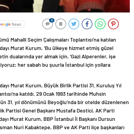
0
News
ümü Mahalli Seçim Çalışmaları Toplantısı’na katılan
dayı Murat Kurum, ‘Bu ülkeye hizmet etmiş güzel
tin dualarında yer almak için, ‘Gazi Alperenler, işe
diyoruz; her sabah bu şuurla İstanbul için yollara
yı Murat Kurum, Büyük Birlik Partisi 31. Kuruluş Yıl
tısı’na katıldı. 29 Ocak 1993 tarihinde Muhsin
ugün 31. yıl dönümünü Beyoğlu’nda bir otelde düzenlenen
k Partisi Genel Başkanı Mustafa Destici, AK Parti
dayı Murat Kurum, BBP İstanbul İl Başkanı Dursun
 Osman Nuri Kabaktepe, BBP ve AK Parti ilçe başkanları