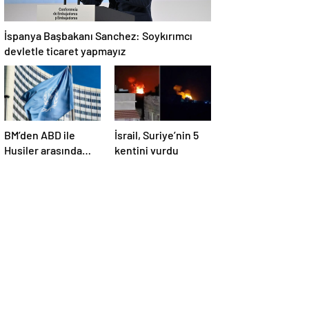
İspanya Başbakanı Sanchez: Soykırımcı
devletle ticaret yapmayız
BM’den ABD ile
İsrail, Suriye’nin 5
Husiler arasında
kentini vurdu
yapılan ateşkese
ilişkin
değerlendirme