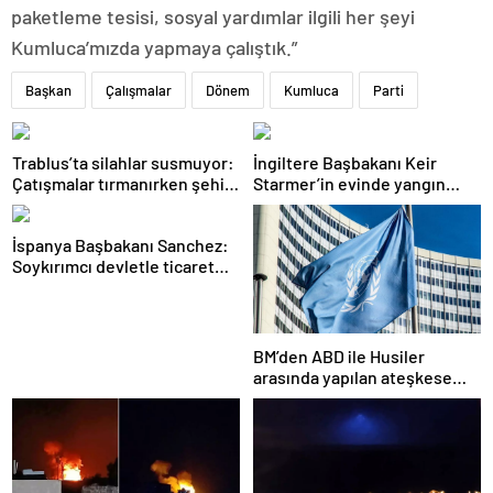
paketleme tesisi, sosyal yardımlar ilgili her şeyi
Kumluca’mızda yapmaya çalıştık.”
Başkan
Çalışmalar
Dönem
Kumluca
Parti
Trablus’ta silahlar susmuyor:
İngiltere Başbakanı Keir
Çatışmalar tırmanırken şehir
Starmer’in evinde yangın
alarmda
çıktı
İspanya Başbakanı Sanchez:
Soykırımcı devletle ticaret
yapmayız
BM’den ABD ile Husiler
arasında yapılan ateşkese
ilişkin değerlendirme