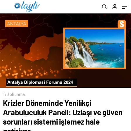
işlemez hale getiriyor
gösterilmeli
170 okunma
Krizler Döneminde Yenilikçi
Arabuluculuk Paneli: Uzlaşı ve güven
sorunları sistemi işlemez hale
getiriyor