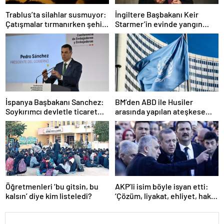
Trablus’ta silahlar susmuyor:
İngiltere Başbakanı Keir
Çatışmalar tırmanırken şehir
Starmer’in evinde yangın
alarmda
çıktı
İspanya Başbakanı Sanchez:
BM’den ABD ile Husiler
Soykırımcı devletle ticaret
arasında yapılan ateşkese
yapmayız
ilişkin değerlendirme
Öğretmenleri ‘bu gitsin, bu
AKP’li isim böyle isyan etti:
kalsın’ diye kim listeledi?
‘Çözüm, liyakat, ehliyet, hak,
adalet’