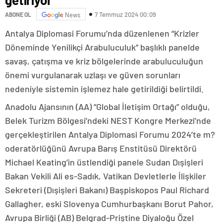
7 Temmuz 2024 00:09
ABONE OL
News
Antalya Diplomasi Forumu’nda düzenlenen “Krizler
Döneminde Yenilikçi Arabuluculuk” başlıklı panelde
savaş, çatışma ve kriz bölgelerinde arabuluculuğun
önemi vurgulanarak uzlaşı ve güven sorunları
nedeniyle sistemin işlemez hale getirildiği belirtildi.
Anadolu Ajansının (AA) “Global İletişim Ortağı” olduğu,
Belek Turizm Bölgesi’ndeki NEST Kongre Merkezi’nde
gerçekleştirilen Antalya Diplomasi Forumu 2024’te m?
oderatörlüğünü Avrupa Barış Enstitüsü Direktörü
Michael Keating’in üstlendiği panele Sudan Dışişleri
Bakan Vekili Ali es-Sadık, Vatikan Devletlerle İlişkiler
Sekreteri (Dışişleri Bakanı) Başpiskopos Paul Richard
Gallagher, eski Slovenya Cumhurbaşkanı Borut Pahor,
Avrupa Birliği (AB) Belgrad-Priştine Diyaloğu Özel