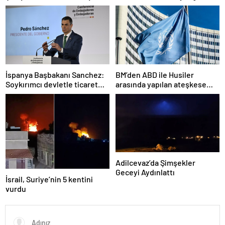
alarmda
çıktı
İspanya Başbakanı Sanchez:
BM’den ABD ile Husiler
Soykırımcı devletle ticaret
arasında yapılan ateşkese
yapmayız
ilişkin değerlendirme
Adilcevaz’da Şimşekler
Geceyi Aydınlattı
İsrail, Suriye’nin 5 kentini
vurdu