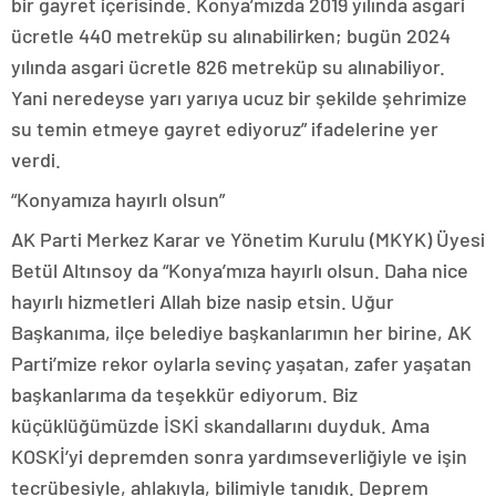
bir gayret içerisinde. Konya’mızda 2019 yılında asgari
ücretle 440 metreküp su alınabilirken; bugün 2024
yılında asgari ücretle 826 metreküp su alınabiliyor.
Yani neredeyse yarı yarıya ucuz bir şekilde şehrimize
su temin etmeye gayret ediyoruz” ifadelerine yer
verdi.
“Konyamıza hayırlı olsun”
AK Parti Merkez Karar ve Yönetim Kurulu (MKYK) Üyesi
Betül Altınsoy da “Konya’mıza hayırlı olsun. Daha nice
hayırlı hizmetleri Allah bize nasip etsin. Uğur
Başkanıma, ilçe belediye başkanlarımın her birine, AK
Parti’mize rekor oylarla sevinç yaşatan, zafer yaşatan
başkanlarıma da teşekkür ediyorum. Biz
küçüklüğümüzde İSKİ skandallarını duyduk. Ama
KOSKİ’yi depremden sonra yardımseverliğiyle ve işin
tecrübesiyle, ahlakıyla, bilimiyle tanıdık. Deprem