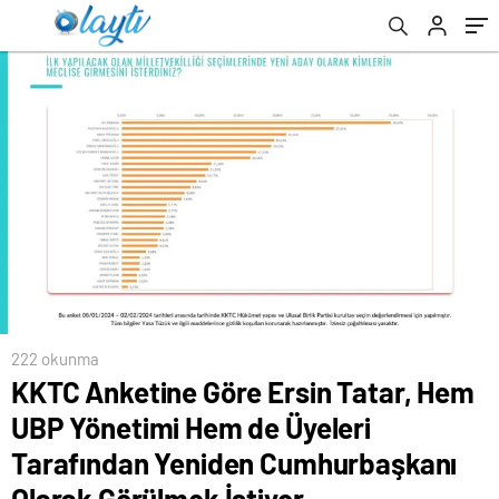
Yeniden Cumhurbaşkanı Olarak Görülmek
çift
İstiyor
222 okunma
KKTC Anketine Göre Ersin Tatar, Hem
UBP Yönetimi Hem de Üyeleri
Tarafından Yeniden Cumhurbaşkanı
Olarak Görülmek İstiyor