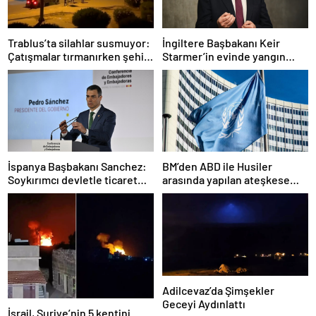
Trablus’ta silahlar susmuyor:
İngiltere Başbakanı Keir
Çatışmalar tırmanırken şehir
Starmer’in evinde yangın
alarmda
çıktı
İspanya Başbakanı Sanchez:
BM’den ABD ile Husiler
Soykırımcı devletle ticaret
arasında yapılan ateşkese
yapmayız
ilişkin değerlendirme
Adilcevaz’da Şimşekler
Geceyi Aydınlattı
İsrail, Suriye’nin 5 kentini