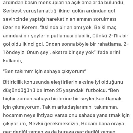
ardından basın mensuplarına açıklamalarda bulundu.
Serbest vuruştan attığı ikinci golün ardından gol
sevincinde yaptığı hareketin anlamının sorulması
üzerine Kerem, “Aslında bir anlamı yok. Belki maç
anındaki bir şeylerin patlaması olabilir. Çünkü 2-1’lik bir
gol oldu ikinci gol. Ondan sonra böyle bir rahatlama, 2-
1 öndeyiz. Onun şeyi, ekstra bir şey yok” ifadelerini
kullandı.
“Ben takımım için sahaya çıkıyorum”
Bitiricilik konusunda eleştirilerin aksine iyi olduğunu
düşündüğünü belirten 25 yaşındaki futbolcu, “Ben
hiçbir zaman sahaya birilerine bir şeyler kanıtlamak
için çıkmıyorum. Takım arkadaşlarımın, takımımın,
hocamın neye ihtiyacı varsa onu sahada yansıtmak için
çıkıyorum. Mevkii gerekmeksizin. Hocam bana oraya
geç dediği zaman ya da buraya geç dediği zaman