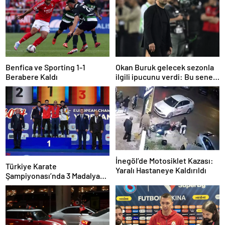
Benfica ve Sporting 1-1
Okan Buruk gelecek sezonla
Berabere Kaldı
ilgili ipucunu verdi: Bu sene
3, seneye de 4
İnegöl’de Motosiklet Kazası:
Türkiye Karate
Yaralı Hastaneye Kaldırıldı
Şampiyonası’nda 3 Madalya
Kazandı