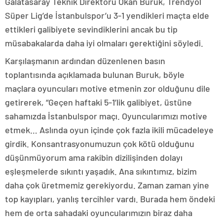
Galatasaray Teknik Direktörü Okan Buruk, Trendyol
Süper Lig’de İstanbulspor’u 3-1 yendikleri maçta elde
ettikleri galibiyete sevindiklerini ancak bu tip
müsabakalarda daha iyi olmaları gerektiğini söyledi.
Karşılaşmanın ardından düzenlenen basın
toplantısında açıklamada bulunan Buruk, böyle
maçlara oyuncuları motive etmenin zor olduğunu dile
getirerek, “Geçen haftaki 5-1’lik galibiyet, üstüne
sahamızda İstanbulspor maçı. Oyuncularımızı motive
etmek… Aslında oyun içinde çok fazla ikili mücadeleye
girdik. Konsantrasyonumuzun çok kötü olduğunu
düşünmüyorum ama rakibin dizilişinden dolayı
eşleşmelerde sıkıntı yaşadık. Ana sıkıntımız, bizim
daha çok üretmemiz gerekiyordu. Zaman zaman yine
top kayıpları, yanlış tercihler vardı. Burada hem öndeki
hem de orta sahadaki oyuncularımızın biraz daha