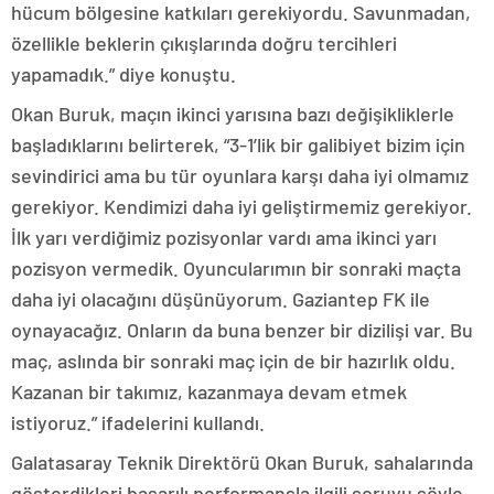
hücum bölgesine katkıları gerekiyordu. Savunmadan,
özellikle beklerin çıkışlarında doğru tercihleri
yapamadık.” diye konuştu.
Okan Buruk, maçın ikinci yarısına bazı değişikliklerle
başladıklarını belirterek, “3-1’lik bir galibiyet bizim için
sevindirici ama bu tür oyunlara karşı daha iyi olmamız
gerekiyor. Kendimizi daha iyi geliştirmemiz gerekiyor.
İlk yarı verdiğimiz pozisyonlar vardı ama ikinci yarı
pozisyon vermedik. Oyuncularımın bir sonraki maçta
daha iyi olacağını düşünüyorum. Gaziantep FK ile
oynayacağız. Onların da buna benzer bir dizilişi var. Bu
maç, aslında bir sonraki maç için de bir hazırlık oldu.
Kazanan bir takımız, kazanmaya devam etmek
istiyoruz.” ifadelerini kullandı.
Galatasaray Teknik Direktörü Okan Buruk, sahalarında
gösterdikleri başarılı performansla ilgili soruyu şöyle