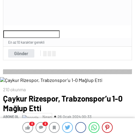
En az 10 karakter gerekli
Gönder
210 okunma
Çaykur Rizespor, Trabzonspor’u 1-0
Mağlup Etti
26 Ocak 2024 00:33
ABONE OL
News
0
0
0
0
Süper Lig’in 22’nci haftasında Çaykur Rizespor, konuk