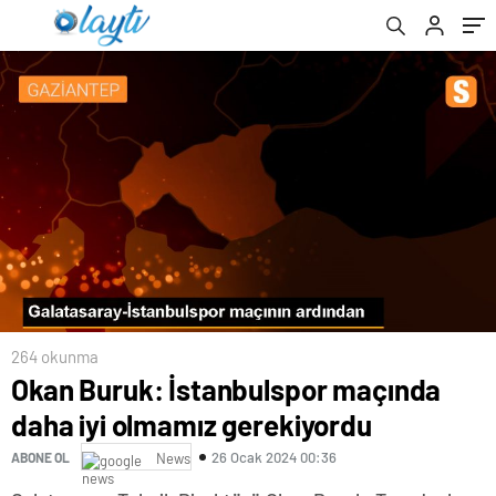
264 okunma
Okan Buruk: İstanbulspor maçında
daha iyi olmamız gerekiyordu
26 Ocak 2024 00:36
ABONE OL
News