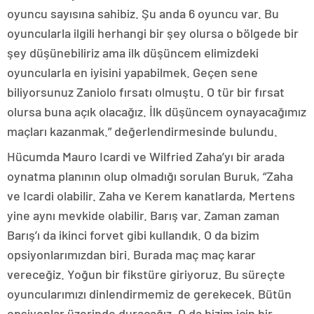
oyuncu sayısına sahibiz. Şu anda 6 oyuncu var. Bu
oyuncularla ilgili herhangi bir şey olursa o bölgede bir
şey düşünebiliriz ama ilk düşüncem elimizdeki
oyuncularla en iyisini yapabilmek. Geçen sene
biliyorsunuz Zaniolo fırsatı olmuştu. O tür bir fırsat
olursa buna açık olacağız. İlk düşüncem oynayacağımız
maçları kazanmak.” değerlendirmesinde bulundu.
Hücumda Mauro Icardi ve Wilfried Zaha’yı bir arada
oynatma planının olup olmadığı sorulan Buruk, “Zaha
ve Icardi olabilir. Zaha ve Kerem kanatlarda, Mertens
yine aynı mevkide olabilir. Barış var. Zaman zaman
Barış’ı da ikinci forvet gibi kullandık. O da bizim
opsiyonlarımızdan biri. Burada maç maç karar
vereceğiz. Yoğun bir fikstüre giriyoruz. Bu süreçte
oyuncularımızı dinlendirmemiz de gerekecek. Bütün
opsiyonlar üzerinde duracağız. O da bizim için bir