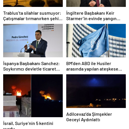
Trablus’ta silahlar susmuyor:
İngiltere Başbakanı Keir
Çatışmalar tırmanırken şehir
Starmer’in evinde yangın
alarmda
çıktı
İspanya Başbakanı Sanchez:
BM’den ABD ile Husiler
Soykırımcı devletle ticaret
arasında yapılan ateşkese
yapmayız
ilişkin değerlendirme
Adilcevaz’da Şimşekler
Geceyi Aydınlattı
İsrail, Suriye’nin 5 kentini
vurdu