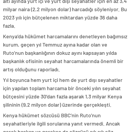
altı ayında yurt içi ve yurt dışı seyahatler için en az 3,4
milyar naira (2,2 milyon dolar) harcadığı söyleniyor. Bu
2023 yılı için bütçelenen miktardan yüzde 36 daha
fazla.
Kenya’da hükümet harcamalarını denetleyen bağımsız
kurum, geçen yıl Temmuz ayına kadar olan ve
Ruto’nun başkanlığının dokuz ayını kapsayan yılda
başkanlık ofisinin seyahat harcamalarında önemli bir
artış olduğunu raporladı.
Yıl boyunca hem yurt içi hem de yurt dışı seyahatler
için yapılan toplam harcama bir önceki yılın seyahat
bütçesini yüzde 30’dan fazla aşarak 1,3 milyar Kenya
şilininin (9,2 milyon dolar) üzerinde gerçekleşti.
Kenya hükümet sözcüsü BBC’nin Ruto’nun
seyahatleriyle ilgili sorularına yanıt vermedi. Ancak
gerek başkan ve gerekse de sözcüsü sık sık söz