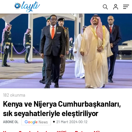
182 okunma
Kenya ve Nijerya Cumhurbaşkanları,
sık seyahatleriyle eleştiriliyor
21 Mart 2024 00:12
ABONE OL
News