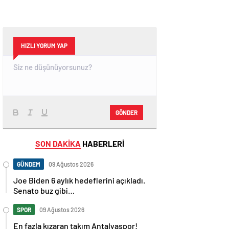
HIZLI YORUM YAP
GÖNDER
SON DAKİKA
HABERLERİ
GÜNDEM
09 Ağustos 2026
Joe Biden 6 aylık hedeflerini açıkladı.
Senato buz gibi…
SPOR
09 Ağustos 2026
En fazla kızaran takım Antalyaspor!