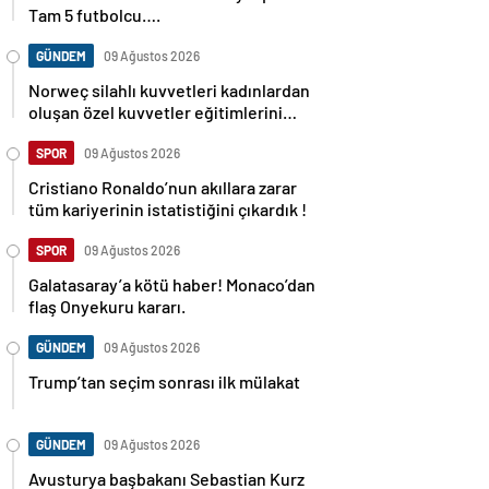
Tam 5 futbolcu….
GÜNDEM
09 Ağustos 2026
Norweç silahlı kuvvetleri kadınlardan
oluşan özel kuvvetler eğitimlerini
başlattı.
SPOR
09 Ağustos 2026
Cristiano Ronaldo’nun akıllara zarar
tüm kariyerinin istatistiğini çıkardık !
SPOR
09 Ağustos 2026
Galatasaray’a kötü haber! Monaco’dan
flaş Onyekuru kararı.
GÜNDEM
09 Ağustos 2026
Trump’tan seçim sonrası ilk mülakat
GÜNDEM
09 Ağustos 2026
Avusturya başbakanı Sebastian Kurz