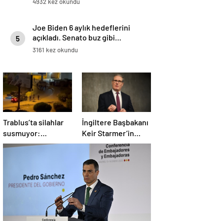
4932 kez okundu
Joe Biden 6 aylık hedeflerini
açıkladı. Senato buz gibi…
5
3161 kez okundu
Trablus’ta silahlar
İngiltere Başbakanı
susmuyor:
Keir Starmer’in
Çatışmalar
evinde yangın çıktı
tırmanırken şehir
alarmda