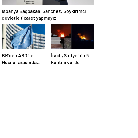
İspanya Başbakanı Sanchez: Soykırımcı
devletle ticaret yapmayız
BM’den ABD ile
İsrail, Suriye’nin 5
Husiler arasında
kentini vurdu
yapılan ateşkese
ilişkin
değerlendirme