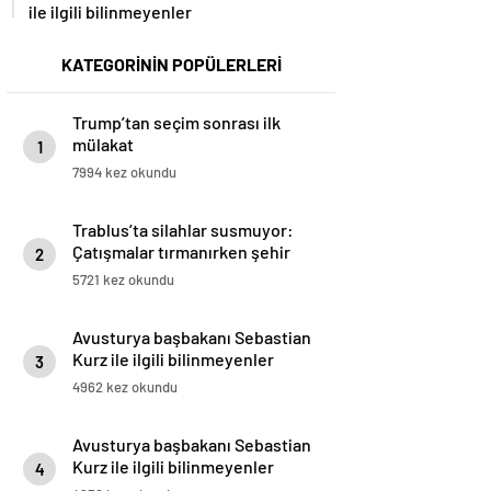
ile ilgili bilinmeyenler
KATEGORİNİN POPÜLERLERİ
Trump’tan seçim sonrası ilk
mülakat
1
7994 kez okundu
Trablus’ta silahlar susmuyor:
Çatışmalar tırmanırken şehir
2
alarmda
5721 kez okundu
Avusturya başbakanı Sebastian
Kurz ile ilgili bilinmeyenler
3
4962 kez okundu
Avusturya başbakanı Sebastian
Kurz ile ilgili bilinmeyenler
4