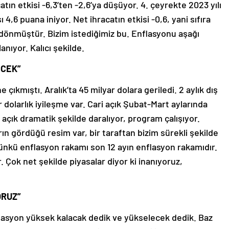
ın etkisi -6,3’ten -2,6’ya düşüyor. 4. çeyrekte 2023 yılı
4,6 puana iniyor. Net ihracatın etkisi -0,6, yani sıfıra
e dönmüştür. Bizim istediğimiz bu. Enflasyonu aşağı
nıyor. Kalıcı şekilde.
ECEK”
e çıkmıştı. Aralık’ta 45 milyar dolara geriledi. 2 aylık dış
 dolarlık iyileşme var. Cari açık Şubat-Mart aylarında
i açık dramatik şekilde daralıyor, program çalışıyor.
rın gördüğü resim var, bir taraftan bizim sürekli şekilde
nkü enflasyon rakamı son 12 ayın enflasyon rakamıdır.
Çok net şekilde piyasalar diyor ki inanıyoruz,
ORUZ”
flasyon yüksek kalacak dedik ve yükselecek dedik. Baz