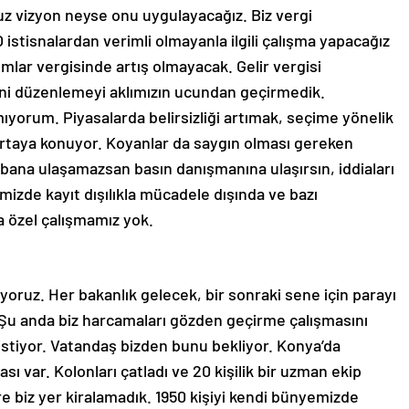
z vizyon neyse onu uygulayacağız. Biz vergi
O istisnalardan verimli olmayanla ilgili çalışma yapacağız
mlar vergisinde artış olmayacak. Gelir vergisi
eni düzenlemeyi aklımızın ucundan geçirmedik.
yorum. Piyasalarda belirsizliği artımak, seçime yönelik
 ortaya konuyor. Koyanlar da saygın olması gereken
z bana ulaşamazsan basın danışmanına ulaşırsın, iddiaları
mizde kayıt dışılıkla mücadele dışında ve bazı
da özel çalışmamız yok.
oruz. Her bakanlık gelecek, bir sonraki sene için parayı
. Şu anda biz harcamaları gözden geçirme çalışmasını
istiyor. Vatandaş bizden bunu bekliyor. Konya’da
 var. Kolonları çatladı ve 20 kişilik bir uzman ekip
are biz yer kiralamadık. 1950 kişiyi kendi bünyemizde