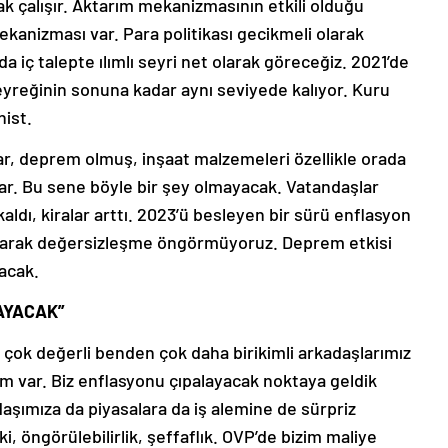
rak çalışır. Aktarım mekanizmasının etkili olduğu
ekanizması var. Para politikası gecikmeli olarak
a iç talepte ılımlı seyri net olarak göreceğiz. 2021’de
çeyreğinin sonuna kadar aynı seviyede kalıyor. Kuru
nist.
 var, deprem olmuş, inşaat malzemeleri özellikle orada
var. Bu sene böyle bir şey olmayacak. Vatandaşlar
ı, kiralar arttı. 2023’ü besleyen bir sürü enflasyon
olarak değersizleşme öngörmüyoruz. Deprem etkisi
kacak.
AYACAK”
 çok değerli benden çok daha birikimli arkadaşlarımız
ygım var. Biz enflasyonu çıpalayacak noktaya geldik
daşımıza da piyasalara da iş alemine de sürpriz
i, öngörülebilirlik, şeffaflık. OVP’de bizim maliye