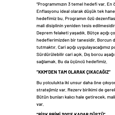
“Programımızın 3 temel hedefi var. En 
Enflasyonu ideal olarak düşük tek hane
hedefimiz bu. Programın özü dezenflas
mali disiplinin yeniden tesis edilmesidir
Deprem felaketi yaşadık. Bütçe açığı çok
hedeflerimizden bir tanesidir. Borcun da 
tutmaktır. Cari açığı uygulayacağımız pol
Sürdürülebilir cari açık. Dış borcu aşağ
sağlamak. Bu da üçüncü hedefimiz.
“KKM’DEN TAM OLARAK ÇIKACAĞIZ”
Bu yolculukta iki unsur daha öne çıkıy
stratejimiz var. Rezerv birikimi de ger
Bütün bunları kalıcı hale getirecek, mali
var.
“RİSK PRİMİ 300’E KADAR DÜŞTÜ”