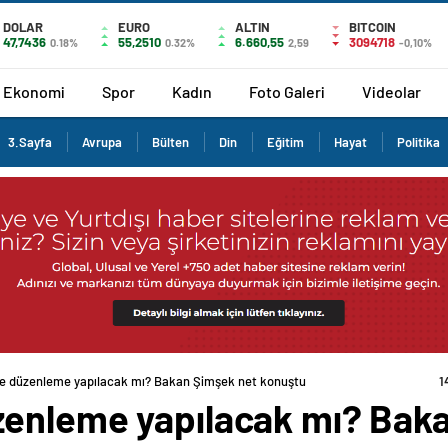
DOLAR
EURO
ALTIN
BITCOIN
47,7436
55,2510
6.660,55
3094718
0.18%
0.32%
2,59
-0,10%
Ekonomi
Spor
Kadın
Foto Galeri
Videolar
3.Sayfa
Avrupa
Bülten
Din
Eğitim
Hayat
Politika
e düzenleme yapılacak mı? Bakan Şimşek net konuştu
1
zenleme yapılacak mı? Bak