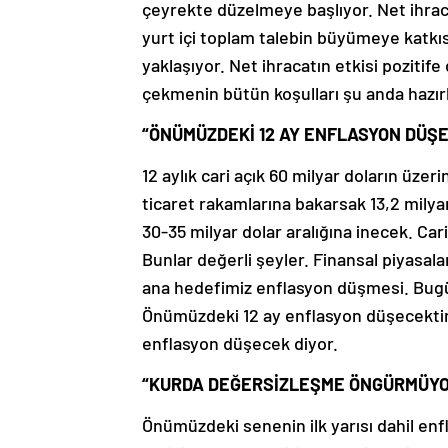
çeyrekte düzelmeye başlıyor. Net ihracat
yurt içi toplam talebin büyümeye katkısı 
yaklaşıyor. Net ihracatın etkisi pozitif
çekmenin bütün koşulları şu anda hazırla
“ÖNÜMÜZDEKİ 12 AY ENFLASYON DÜŞ
12 aylık cari açık 60 milyar doların üzerin
ticaret rakamlarına bakarsak 13,2 milyar
30-35 milyar dolar aralığına inecek. Car
Bunlar değerli şeyler. Finansal piyasala
ana hedefimiz enflasyon düşmesi. Bugü
Önümüzdeki 12 ay enflasyon düşecektir. 
enflasyon düşecek diyor.
“KURDA DEĞERSİZLEŞME ÖNGÜRMÜY
Önümüzdeki senenin ilk yarısı dahil en