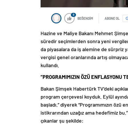
0
BEĞENDİM
ABONE OL
Hazine ve Maliye Bakanı Mehmet Şimşek,
süredir seçimlerden sonra yeni vergiler
da piyasalara da iş alemine de sürpriz 
vergisi genel oranlarında artış olmayac
kullandı.
“PROGRAMIMIZIN ÖZÜ ENFLASYONU T
Bakan Şimşek Habertürk TV’deki açıklama
program çerçevesi koyduk. Eylül ayınd
başladı.” diyerek “Programımızın özü e
istikrarından uzağız ama hedefimiz bu
çıkanlar şu şekilde: