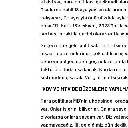
etkisi var, para politikası gecikmeli ola
ülkelerde dahil 18 aya yayılan aktarım m
çalışacak. Dolayısıyla önümüzdeki aylard
dolar/TL kuru 18’e çıkıyor, 2023’ün ilk 
serbest bıraktık, geçici olarak enflasyo
Geçen sene gelir politikalarının etkisi
inşaat malzemelerinde çok ciddi artış 
deprem bölgesinden göçmek zorunda kald
faktörü ortadan kalkacak. Kurda reel 
sistemden çıkacak. Vergilerin etkisi çı
“KDV VE MTV’DE DÜZENLEME YAPILM
Para politikası MB’nin uhdesinde, orada
var. Onlar işlerini biliyorlar. Onlara sa
diyorlarsa onlara saygım var. Biz vatan
yapmayacağız. İlk geldiğimiz gün dedik k