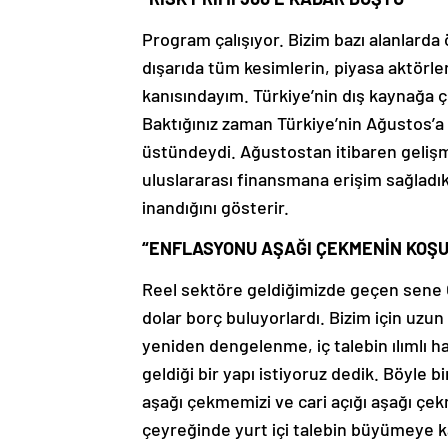
Program çalışıyor. Bizim bazı alanlard
dışarıda tüm kesimlerin, piyasa aktörle
kanısındayım. Türkiye’nin dış kaynağa 
Baktığınız zaman Türkiye’nin Ağustos’a 
üstündeydi. Ağustostan itibaren geliş
uluslararası finansmana erişim sağladı
inandığını gösterir.
“ENFLASYONU AŞAĞI ÇEKMENİN KOŞU
Reel sektöre geldiğimizde geçen sene 
dolar borç buluyorlardı. Bizim için uzu
yeniden dengelenme, iç talebin ılımlı h
geldiği bir yapı istiyoruz dedik. Böy
aşağı çekmemizi ve cari açığı aşağı çek
çeyreğinde yurt içi talebin büyümeye kat