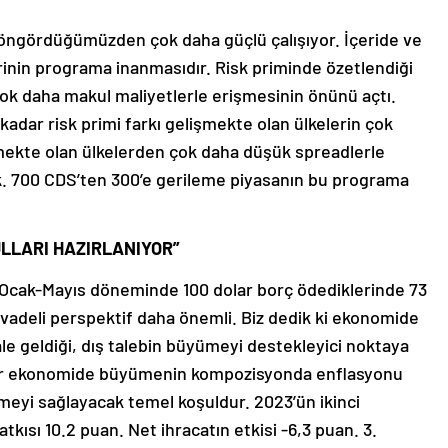
a öngördüğümüzden çok daha güçlü çalışıyor. İçeride ve
rinin programa inanmasıdır. Risk priminde özetlendiği
çok daha makul maliyetlerle erişmesinin önünü açtı.
kadar risk primi farkı gelişmekte olan ülkelerin çok
mekte olan ülkelerden çok daha düşük spreadlerle
k. 700 CDS’ten 300’e gerileme piyasanın bu programa
LLARI HAZIRLANIYOR”
Ocak-Mayıs döneminde 100 dolar borç ödediklerinde 73
n vadeli perspektif daha önemli. Biz dedik ki ekonomide
ale geldiği, dış talebin büyümeyi destekleyici noktaya
le bir ekonomide büyümenin kompozisyonda enflasyonu
meyi sağlayacak temel koşuldur. 2023’ün ikinci
kısı 10.2 puan. Net ihracatın etkisi -6,3 puan. 3.