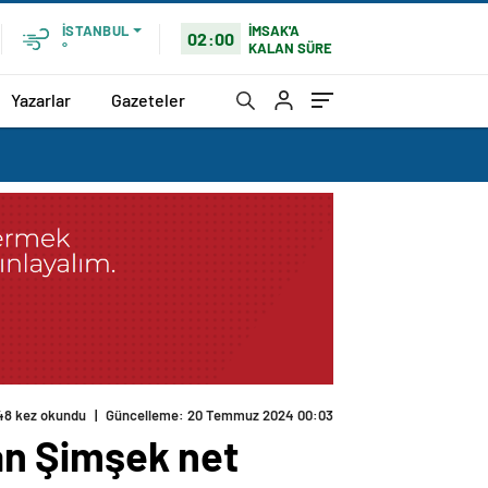
İMSAK'A
İSTANBUL
02:00
KALAN SÜRE
°
Yazarlar
Gazeteler
48 kez okundu
|
Güncelleme: 20 Temmuz 2024 00:03
an Şimşek net