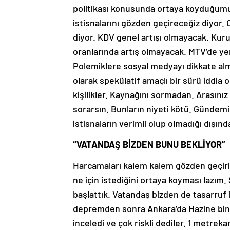
politikası konusunda ortaya koyduğumu
istisnalarını gözden geçireceğiz diyor. 
diyor. KDV genel artışı olmayacak. Kuru
oranlarında artış olmayacak. MTV’de y
Polemiklere sosyal medyayı dikkate almı
olarak spekülatif amaçlı bir sürü iddia
kişilikler. Kaynağını sormadan. Arasını
sorarsın. Bunların niyeti kötü. Gündemi
istisnaların verimli olup olmadığı dışın
“VATANDAŞ BİZDEN BUNU BEKLİYOR”
Harcamaları kalem kalem gözden geçiriy
ne için istediğini ortaya koyması lazım
başlattık. Vatandaş bizden de tasarruf 
depremden sonra Ankara’da Hazine binası
inceledi ve çok riskli dediler. 1 metrek