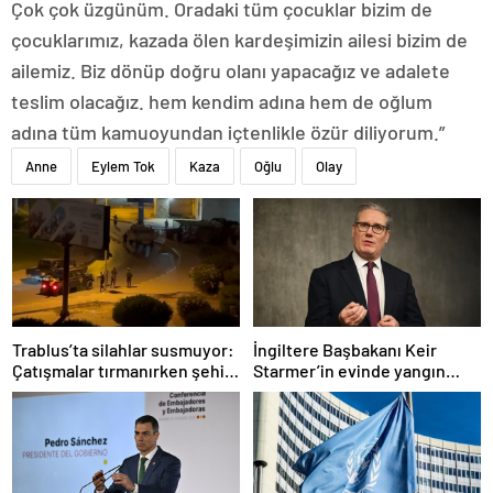
Çok çok üzgünüm. Oradaki tüm çocuklar bizim de
çocuklarımız, kazada ölen kardeşimizin ailesi bizim de
ailemiz. Biz dönüp doğru olanı yapacağız ve adalete
teslim olacağız. hem kendim adına hem de oğlum
adına tüm kamuoyundan içtenlikle özür diliyorum.”
Anne
Eylem Tok
Kaza
Oğlu
Olay
Trablus’ta silahlar susmuyor:
İngiltere Başbakanı Keir
Çatışmalar tırmanırken şehir
Starmer’in evinde yangın
alarmda
çıktı