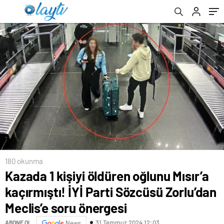
Meclis’e soru önergesi
180 okunma
Kazada 1 kişiyi öldüren oğlunu Mısır’a
kaçırmıştı! İYİ Parti Sözcüsü Zorlu’dan
Meclis’e soru önergesi
31 Temmuz 2024 12:03
ABONE OL
News