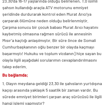
23.30’da 16-17 yaşlarında olduğu belirlenen, T.0 isimli
şahsın kullandığı araçla ATV motorunu emniyet
şeridinde durdurarak kontrol eden Murat Arıcı’ya
çarparak ölümüne neden olduğu belirlenmiştir.
Çarpma sonucu bir çocuk babası Murat Arıcı hayatını
kaybetmiş olmasına rağmen sürücü ile annesinin
Mısır’a kaçtığı anlaşılmıştır. Bir süre önce de Somali
Cumhurbaşkanının oğlu benzer bir olayda kaçmayı
başarmıştı! Hukuku ve toplum vicdanın] hiçe sayan bu
olayla ilgili aşağıdaki sorularımın cevaplandırılmasını
talep ederim.
Bu bağlamda;
1. Olayın meydana geldiği 23.30 ile şahısların yurtdışına
kaçışı arasında yaklaşık 5 saatlik bir zaman vardır. Bu
sürede emniyet birimleri çarpan araç sürücüsü ile ilgili
hangi işlemi yapmıştır?