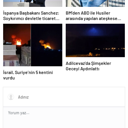
İspanya Başbakanı Sanchez:
BM’den ABD ile Husiler
Soykırımcı devletle ticaret
arasında yapılan ateşkese
yapmayız
ilişkin değerlendirme
Adilcevaz’da Şimşekler
Geceyi Aydınlattı
İsrail, Suriye’nin 5 kentini
vurdu