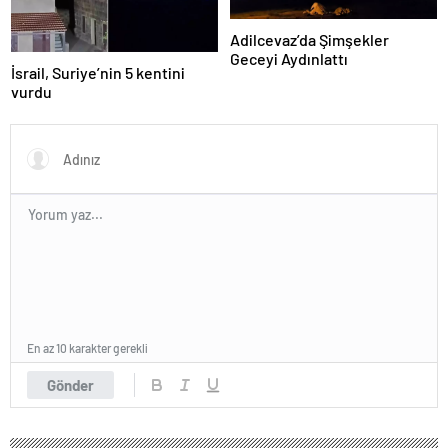
Adilcevaz’da Şimşekler
Geceyi Aydınlattı
İsrail, Suriye’nin 5 kentini
vurdu
En az 10 karakter gerekli
Gönder