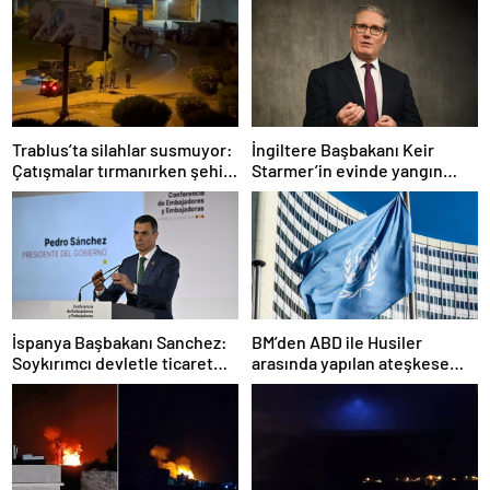
Trablus’ta silahlar susmuyor:
İngiltere Başbakanı Keir
Çatışmalar tırmanırken şehir
Starmer’in evinde yangın
alarmda
çıktı
İspanya Başbakanı Sanchez:
BM’den ABD ile Husiler
Soykırımcı devletle ticaret
arasında yapılan ateşkese
yapmayız
ilişkin değerlendirme