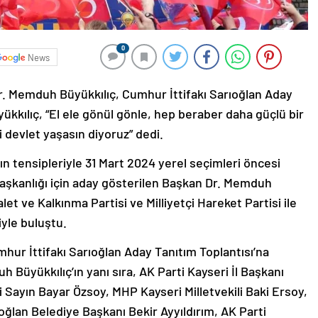
0
News
r. Memduh Büyükkılıç, Cumhur İttifakı Sarıoğlan Aday
yükkılıç, “El ele gönül gönle, hep beraber daha güçlü bir
i devlet yaşasın diyoruz” dedi.
 tensipleriyle 31 Mart 2024 yerel seçimleri öncesi
aşkanlığı için aday gösterilen Başkan Dr. Memduh
let ve Kalkınma Partisi ve Milliyetçi Hareket Partisi ile
iyle buluştu.
ur İttifakı Sarıoğlan Aday Tanıtım Toplantısı’na
Büyükkılıç’ın yanı sıra, AK Parti Kayseri İl Başkanı
i Sayın Bayar Özsoy, MHP Kayseri Milletvekili Baki Ersoy,
ğlan Belediye Başkanı Bekir Ayyıldırım, AK Parti