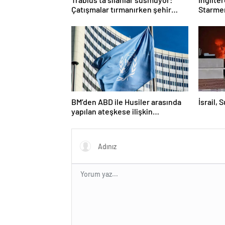
Çatışmalar tırmanırken şehir
Starmer
alarmda
BM’den ABD ile Husiler arasında
İsrail, 
yapılan ateşkese ilişkin
değerlendirme