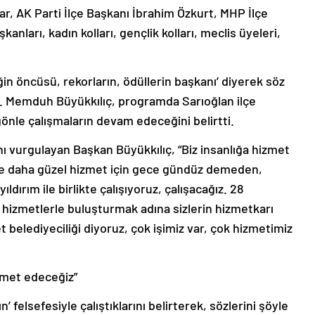
ar, AK Parti İlçe Başkanı İbrahim Özkurt, MHP İlçe
nları, kadın kolları, gençlik kolları, meclis üyeleri,
in öncüsü, rekorların, ödüllerin başkanı’ diyerek söz
r. Memduh Büyükkılıç, programda Sarıoğlan ilçe
gönle çalışmaların devam edeceğini belirtti.
nı vurgulayan Başkan Büyükkılıç, “Biz insanlığa hizmet
ere daha güzel hizmet için gece gündüz demeden,
dırım ile birlikte çalışıyoruz, çalışacağız. 28
hizmetlerle buluşturmak adına sizlerin hizmetkarı
belediyeciliği diyoruz, çok işimiz var, çok hizmetimiz
zmet edeceğiz”
n’ felsefesiyle çalıştıklarını belirterek, sözlerini şöyle