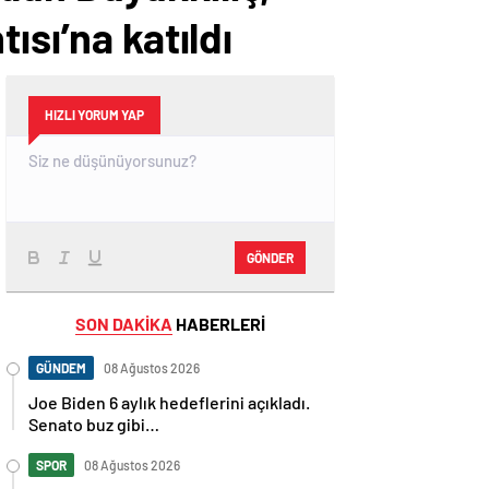
ısı’na katıldı
HIZLI YORUM YAP
GÖNDER
SON DAKİKA
HABERLERİ
GÜNDEM
08 Ağustos 2026
Joe Biden 6 aylık hedeflerini açıkladı.
Senato buz gibi…
SPOR
08 Ağustos 2026
En fazla kızaran takım Antalyaspor!