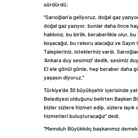
“Sarıoğlan’a geliyoruz, doğal gaz yazıyor
doğal gaz yazıyor, bunlar daha önce hay
hakkınız, bu birlik, beraberlikle olur, 
koşacağız, bu rekoru alacağız ve Sayın
Talepleriniz, istekleriniz vardı. Sarıoğ
‘Ankara duy sesimizi’ dedik, sesimiz d
El ele gönül gönle, hep beraber daha gü
yaşasın diyoruz.”
Türkiye’de 30 büyükşehir içerisinde ya
Belediyesi olduğunu belirten Başkan Büyü
bizler sizlere hizmet edip, sizlere layık
hizmetleri buluşturacağız” dedi.
“Memduh Büyükkılıç başkanımız demek,
AK Parti Kayseri İl Başkanı Fatih Üzüm i