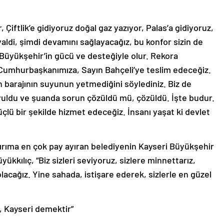
, Çiftlik’e gidiyoruz doğal gaz yazıyor, Palas’a gidiyoruz,
aldi, şimdi devamını sağlayacağız, bu konfor sizin de
bu Büyükşehir’in gücü ve desteğiyle olur. Rekora
 Cumhurbaşkanımıza, Sayın Bahçeli’ye teslim edeceğiz.
lan barajının suyunun yetmediğini söylediniz. Biz de
uyuldu ve şuanda sorun çözüldü mü, çözüldü. İşte budur.
çlü bir şekilde hizmet edeceğiz. İnsanı yaşat ki devlet
tırıma en çok pay ayıran belediyenin Kayseri Büyükşehir
kkılıç, “Biz sizleri seviyoruz, sizlere minnettarız,
 olacağız. Yine sahada, istişare ederek, sizlerle en güzel
 Kayseri demektir”
se, “Sarıoğlan Bekir Ayyıldırım ile Memduh Büyükkılıç ile