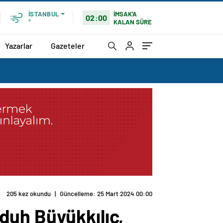
İMSAK'A
İSTANBUL
02:00
KALAN SÜRE
°
Yazarlar
Gazeteler
nıtım Toplantısı’na katıldı
duh Büyükkılıç,