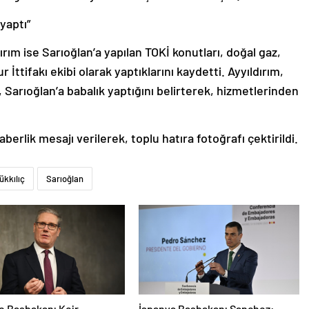
 yaptı”
rım ise Sarıoğlan’a yapılan TOKİ konutları, doğal gaz,
İttifakı ekibi olarak yaptıklarını kaydetti. Ayyıldırım,
, Sarıoğlan’a babalık yaptığını belirterek, hizmetlerinden
berlik mesajı verilerek, toplu hatıra fotoğrafı çektirildi.
kkılıç
Sarıoğlan
re Başbakanı Keir
İspanya Başbakanı Sanchez: