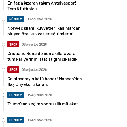
Tam 5 futbolcu….
GÜNDEM
08 Ağustos 2026
Norweç silahlı kuvvetleri kadınlardan
oluşan özel kuvvetler eğitimlerini
başlattı.
SPOR
08 Ağustos 2026
Cristiano Ronaldo’nun akıllara zarar
tüm kariyerinin istatistiğini çıkardık !
SPOR
08 Ağustos 2026
Galatasaray’a kötü haber! Monaco’dan
flaş Onyekuru kararı.
GÜNDEM
08 Ağustos 2026
Trump’tan seçim sonrası ilk mülakat
GÜNDEM
08 Ağustos 2026
Avusturya başbakanı Sebastian Kurz