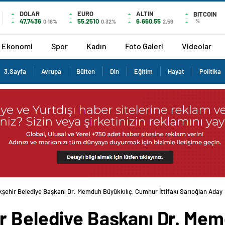
DOLAR
EURO
ALTIN
BITCOIN
47,7436
55,2510
6.660,55
%
0.18%
0.32%
2,59
Ekonomi
Spor
Kadın
Foto Galeri
Videolar
3.Sayfa
Avrupa
Bülten
Din
Eğitim
Hayat
Politika
şehir Belediye Başkanı Dr. Memduh Büyükkılıç, Cumhur İttifakı Sarıoğlan Aday Ta
r Belediye Başkanı Dr. Mem