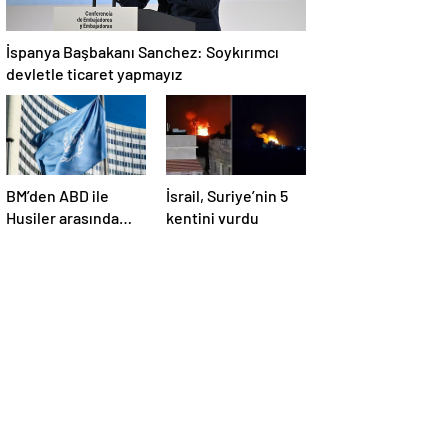
İspanya Başbakanı Sanchez: Soykırımcı
devletle ticaret yapmayız
BM’den ABD ile
İsrail, Suriye’nin 5
Husiler arasında
kentini vurdu
yapılan ateşkese
ilişkin
değerlendirme