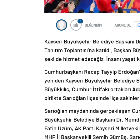
0
BEĞENDİM
ABONE OL
Kayseri Büyükşehir Belediye Başkanı D
Tanıtım Toplantısı’na katıldı. Başkan Bü
şekilde hizmet edeceğiz. İnsanı yaşat k
Cumhurbaşkanı Recep Tayyip Erdoğan’ın
yeniden Kayseri Büyükşehir Belediye B
Büyükkılıç, Cumhur İttifakı ortakları Ada
birlikte Sarıoğlan ilçesinde ilçe sakinler
Sarıoğlan meydanında gerçekleşen Cumh
Büyükşehir Belediye Başkanı Dr. Memduh 
Fatih Üzüm, AK Parti Kayseri Milletvekil
MHP İl Başkanvekili Semih Gümüş, Sarıo