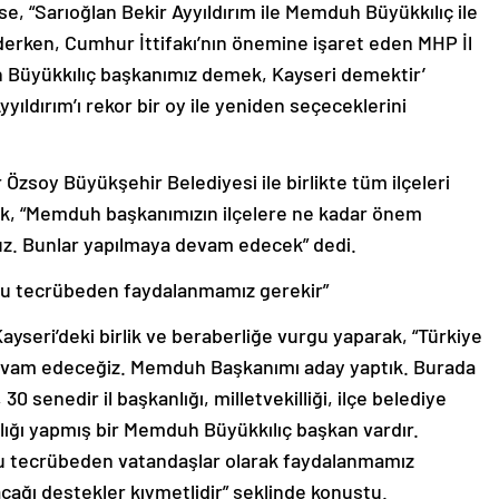
 derken, Cumhur İttifakı’nın önemine işaret eden MHP İl
Büyükkılıç başkanımız demek, Kayseri demektir’
ıldırım’ı rekor bir oy ile yeniden seçeceklerini
r Özsoy Büyükşehir Belediyesi ile birlikte tüm ilçeleri
erek, “Memduh başkanımızın ilçelere ne kadar önem
oruz. Bunlar yapılmaya devam edecek” dedi.
 bu tecrübeden faydalanmamız gerekir”
ayseri’deki birlik ve beraberliğe vurgu yaparak, “Türkiye
devam edeceğiz. Memduh Başkanımı aday yaptık. Burada
0 senedir il başkanlığı, milletvekilliği, ilçe belediye
lığı yapmış bir Memduh Büyükkılıç başkan vardır.
bu tecrübeden vatandaşlar olarak faydalanmamız
cağı destekler kıymetlidir” şeklinde konuştu.