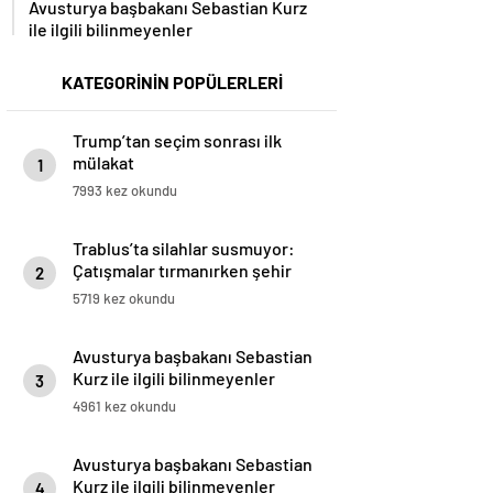
ile ilgili bilinmeyenler
KATEGORİNİN POPÜLERLERİ
Trump’tan seçim sonrası ilk
mülakat
1
7993 kez okundu
Trablus’ta silahlar susmuyor:
Çatışmalar tırmanırken şehir
2
alarmda
5719 kez okundu
Avusturya başbakanı Sebastian
Kurz ile ilgili bilinmeyenler
3
4961 kez okundu
Avusturya başbakanı Sebastian
Kurz ile ilgili bilinmeyenler
4