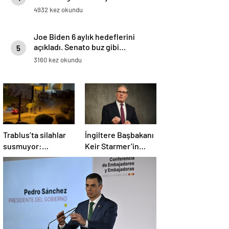
4932 kez okundu
Joe Biden 6 aylık hedeflerini
açıkladı. Senato buz gibi…
5
3160 kez okundu
Trablus’ta silahlar
İngiltere Başbakanı
susmuyor:
Keir Starmer’in
Çatışmalar
evinde yangın çıktı
tırmanırken şehir
alarmda