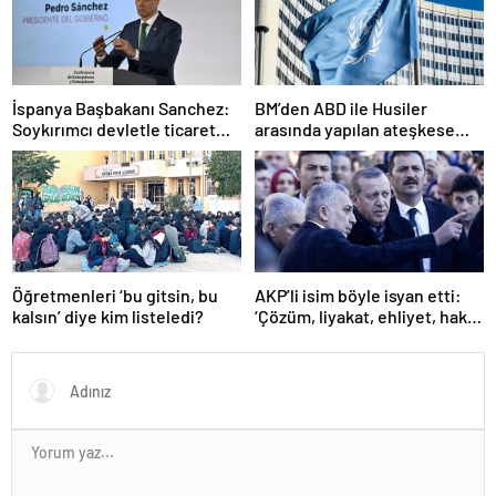
İspanya Başbakanı Sanchez:
BM’den ABD ile Husiler
Soykırımcı devletle ticaret
arasında yapılan ateşkese
yapmayız
ilişkin değerlendirme
Öğretmenleri ‘bu gitsin, bu
AKP’li isim böyle isyan etti:
kalsın’ diye kim listeledi?
‘Çözüm, liyakat, ehliyet, hak,
adalet’