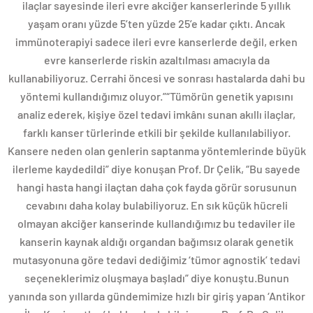
ilaçlar sayesinde ileri evre akciğer kanserlerinde 5 yıllık
yaşam oranı yüzde 5’ten yüzde 25’e kadar çıktı. Ancak
immünoterapiyi sadece ileri evre kanserlerde değil, erken
evre kanserlerde riskin azaltılması amacıyla da
kullanabiliyoruz. Cerrahi öncesi ve sonrası hastalarda dahi bu
yöntemi kullandığımız oluyor.”“Tümörün genetik yapısını
analiz ederek, kişiye özel tedavi imkânı sunan akıllı ilaçlar,
farklı kanser türlerinde etkili bir şekilde kullanılabiliyor.
Kansere neden olan genlerin saptanma yöntemlerinde büyük
ilerleme kaydedildi” diye konuşan Prof. Dr Çelik, “Bu sayede
hangi hasta hangi ilaçtan daha çok fayda görür sorusunun
cevabını daha kolay bulabiliyoruz. En sık küçük hücreli
olmayan akciğer kanserinde kullandığımız bu tedaviler ile
kanserin kaynak aldığı organdan bağımsız olarak genetik
mutasyonuna göre tedavi dediğimiz ‘tümor agnostik’ tedavi
seçeneklerimiz oluşmaya başladı” diye konuştu.Bunun
yanında son yıllarda gündemimize hızlı bir giriş yapan ‘Antikor