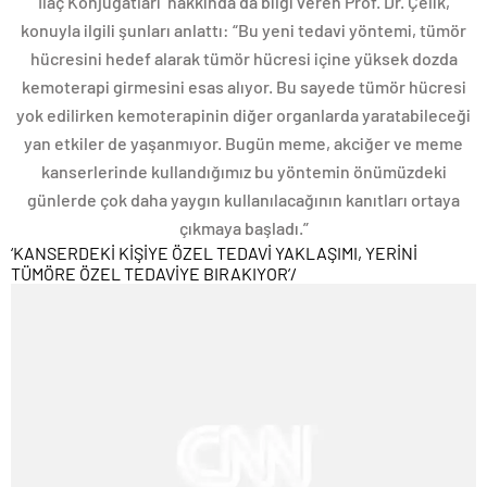
İlaç Konjugatları’ hakkında da bilgi veren Prof. Dr. Çelik,
konuyla ilgili şunları anlattı: “Bu yeni tedavi yöntemi, tümör
hücresini hedef alarak tümör hücresi içine yüksek dozda
kemoterapi girmesini esas alıyor. Bu sayede tümör hücresi
yok edilirken kemoterapinin diğer organlarda yaratabileceği
yan etkiler de yaşanmıyor. Bugün meme, akciğer ve meme
kanserlerinde kullandığımız bu yöntemin önümüzdeki
günlerde çok daha yaygın kullanılacağının kanıtları ortaya
çıkmaya başladı.”
‘KANSERDEKİ KİŞİYE ÖZEL TEDAVİ YAKLAŞIMI, YERİNİ
TÜMÖRE ÖZEL TEDAVİYE BIRAKIYOR’
/