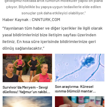
geldiğimiz noktada artık tümörün moleküler yapısı ön plana
çıkıyor. Böylelikle bu yapıya uygun tedavilerle elde edilen
sonuçlar çok daha etkileyici olabiliyor.”
Haber Kaynak : CNNTURK.COM
“Yayınlanan tüm haber ve diğer içerikler ile ilgili olarak
yasal bildirimlerinizi bize iletişim sayfası üzerinden
iletiniz. En kısa süre içerisinde bildirimlerinize geri
dönüş sağlanılacaktır.”
Son araştırma: Küresel
Survivor’da Meryem – Sevgi
ısınma ölümcül mantar
düellosu! Yağmur’un rakibi
hastalığını yayabilir
belli oldu