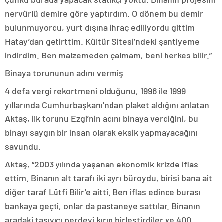
nervürlü demire göre yaptırdım. O dönem bu demir
bulunmuyordu, yurt dışına ihraç ediliyordu gittim
Hatay’dan getirttim. Kültür Sitesi’ndeki şantiyeme
indirdim. Ben malzemeden çalmam, beni herkes bilir.”
Binaya torununun adını vermiş
4 defa vergi rekortmeni olduğunu, 1996 ile 1999
yıllarında Cumhurbaşkanı’ndan plaket aldığını anlatan
Aktaş, ilk torunu Ezgi’nin adını binaya verdiğini, bu
binayı saygın bir insan olarak eksik yapmayacağını
savundu.
Aktaş, “2003 yılında yaşanan ekonomik krizde iflas
ettim. Binanın alt tarafı iki ayrı büroydu, birisi bana ait
diğer taraf Lütfi Bilir’e aitti. Ben iflas edince burası
bankaya geçti, onlar da pastaneye sattılar. Binanın
aradaki taşıyıcı perdeyi kırıp birleştirdiler ve 400