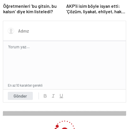
Öğretmenleri ‘bu gitsin, bu
AKP’li isim böyle isyan etti:
kalsın’ diye kim listeledi?
‘Çözüm, liyakat, ehliyet, hak,
adalet’
En az 10 karakter gerekli
Gönder