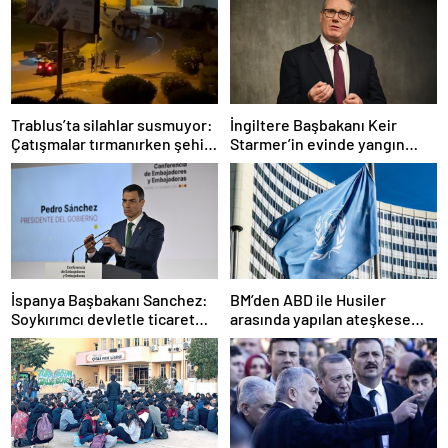
Trablus’ta silahlar susmuyor:
İngiltere Başbakanı Keir
Çatışmalar tırmanırken şehir
Starmer’in evinde yangın
alarmda
çıktı
İspanya Başbakanı Sanchez:
BM’den ABD ile Husiler
Soykırımcı devletle ticaret
arasında yapılan ateşkese
yapmayız
ilişkin değerlendirme