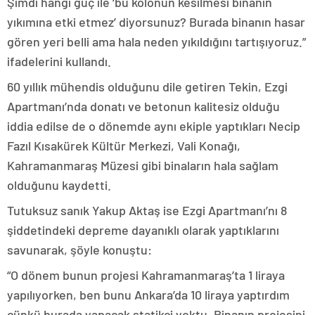
Şimdi hangi güç ile ‘bu kolonun kesilmesi binanın
yıkımına etki etmez’ diyorsunuz? Burada binanın hasar
gören yeri belli ama hala neden yıkıldığını tartışıyoruz.”
ifadelerini kullandı.
60 yıllık mühendis olduğunu dile getiren Tekin, Ezgi
Apartmanı’nda donatı ve betonun kalitesiz olduğu
iddia edilse de o dönemde aynı ekiple yaptıkları Necip
Fazıl Kısakürek Kültür Merkezi, Vali Konağı,
Kahramanmaraş Müzesi gibi binaların hala sağlam
olduğunu kaydetti.
Tutuksuz sanık Yakup Aktaş ise Ezgi Apartmanı’nı 8
şiddetindeki depreme dayanıklı olarak yaptıklarını
savunarak, şöyle konuştu:
“O dönem bunun projesi Kahramanmaraş’ta 1 liraya
yapılıyorken, ben bunu Ankara’da 10 liraya yaptırdım
çünkü burada yapacak statikçi yoktu. Binanın projesini