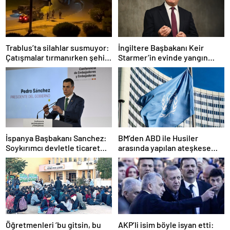
Trablus’ta silahlar susmuyor:
İngiltere Başbakanı Keir
Çatışmalar tırmanırken şehir
Starmer’in evinde yangın
alarmda
çıktı
İspanya Başbakanı Sanchez:
BM’den ABD ile Husiler
Soykırımcı devletle ticaret
arasında yapılan ateşkese
yapmayız
ilişkin değerlendirme
Öğretmenleri ‘bu gitsin, bu
AKP’li isim böyle isyan etti: