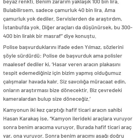
beyaz renkti. Benim zararım yaklaşık 100 bin lira.
Bulabilirsem, sadece çamurluk 40 bin lira. Ama
çamurluk yok dediler. Servislerden de araştırdım,
İstanbul’da yok. Diğer araçları da düşünürsek, bu 300-
400 bin liralık bir masraf” diye konuştu.
Polise başvurduklarını ifade eden Yılmaz, sözlerini
şöyle sürdürdü: Polise de başvurduk ama polisler
maalesef dediler ki, ‘Hasar veren aracın plakasını
tespit edemediğiniz için bizim yapmış olduğumuz
çalışmalar havada kalır. Siz savcılığa müracaat edin,
onların araştırması bize dönecektir. Biz çevredeki
kameralardan bulup size döneceğiz.’
Kamyonun iki kez çarptığı hafif ticari aracın sahibi
Hasan Karakaş ise, “Kamyon ilerideki araçlara vuruyor
sonra benim aracıma vuruyor. Burada hafif ticari araç
var, ona vuruyor. Sonra benim aracımı aşağı doğru