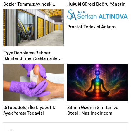
Gözler Temmuz Ayındaki
Hukuki Süreci Doğru Yönetin
Karar Duruşmasına Çevrildi
Prostat Tedavisi Ankara
Eşya Depolama Rehberi
İklimlendirmeli Saklama ile
Güvenli Kullanım
Ortopodoloji İle Diyabetik
Zihnin Gizemli Sınırları ve
Ayak Yarası Tedavisi
Ötesi : Nasılnedir.com