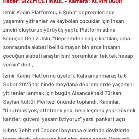
Haber: GİZEM ÇETİNKOL – Kamera: KERİM UĞUR
İzmir Kadın Platformu, 6 Şubat depremlerinde
yaşamını yitirenler ve kaybolan çocuklar için insan
zinciri oluşturup yürüyüş yaptı. Platform adına
konuşan Deniz Uslu, “Depremden sağ çıkartılan, ama
sonrasında akıbeti belli olmayan binlerce insanın,
çocuğun akıbeti araştırılsın; sorumlular tek tek hesap
versin” dedi.
İzmir Kadın Platformu üyeleri, Kahramanmaraş’ta 6
Şubat 2023 tarihinde meydana depremlerde yaşamını
yitirenleri anmak için bugün Alsancak’taki Türkan
Saylan Kültür Merkezi önünde toplandı. Kadınlar,
“Unutmak yok, affetmek yok, helalleşmek yok! Güvenli
kentler, güvenli yaşam istiyoruz” yazılı pankart açtı.
Kıbrıs Şehitleri Caddesi boyunca ellerinde dövizlerle
insan zinciri oluşturan kadınlar, daha sonra Alsancak