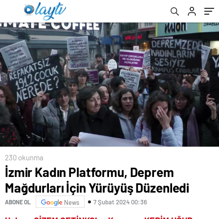
nitelendirildi
230 okunma
İzmir Kadın Platformu, Deprem
Mağdurları İçin Yürüyüş Düzenledi
7 Şubat 2024 00:36
ABONE OL
News