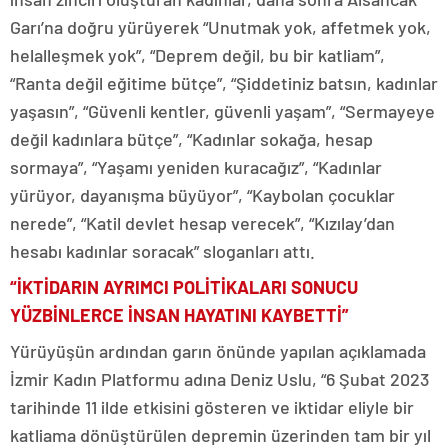
Garı’na doğru yürüyerek “Unutmak yok, affetmek yok,
helalleşmek yok”, “Deprem değil, bu bir katliam”,
“Ranta değil eğitime bütçe”, “Şiddetiniz batsın, kadınlar
yaşasın”, “Güvenli kentler, güvenli yaşam”, “Sermayeye
değil kadınlara bütçe”, “Kadınlar sokağa, hesap
sormaya”, “Yaşamı yeniden kuracağız”, “Kadınlar
yürüyor, dayanışma büyüyor”, “Kaybolan çocuklar
nerede”, “Katil devlet hesap verecek”, “Kızılay’dan
hesabı kadınlar soracak” sloganları attı.
“İKTİDARIN AYRIMCI POLİTİKALARI SONUCU
YÜZBİNLERCE İNSAN HAYATINI KAYBETTİ”
Yürüyüşün ardından garın önünde yapılan açıklamada
İzmir Kadın Platformu adına Deniz Uslu, “6 Şubat 2023
tarihinde 11 ilde etkisini gösteren ve iktidar eliyle bir
katliama dönüştürülen depremin üzerinden tam bir yıl