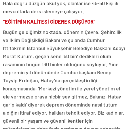
Hala doğru düzgün okul yok, olanlar ise 45-50 kişilik
mevcutlarla ders işlemeye çalışıyor.
“EĞİTİMİN KALİTESİ GİDEREK DÜŞÜYOR”
Bugün geldiğimiz noktada, dönemin Çevre, Şehircilik
ve İklim Değişikliği Bakanı ve şu anda Cumhur
İttifakı’nın İstanbul Büyükşehir Belediye Başkanı Adayı
Murat Kurum, geçen sene ’50 bin’ dedikleri ölüm
rakamının bugün 130 binler olduğunu söylüyor. Yine
depremin yıl dönümünde Cumhurbaşkanı Recep
Tayyip Erdoğan, Hatay’da gerçekleştirdiği
konuşmasında, ‘Merkezi yönetim ile yerel yönetim el
ele vermezse oraya hiçbir şey gitmez. Bakınız, Hatay
garip kaldı’ diyerek deprem döneminde nasıl tutum
aldığını itiraf ediyor, halkları tehdit ediyor. Biz kadınlar,
güvenli bir yaşam ve güvenli kentler için
mücadelemize daha fazla sarılmaya devam edeceğiz.