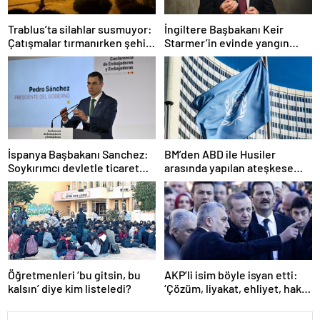
Trablus’ta silahlar susmuyor:
İngiltere Başbakanı Keir
Çatışmalar tırmanırken şehir
Starmer’in evinde yangın
alarmda
çıktı
İspanya Başbakanı Sanchez:
BM’den ABD ile Husiler
Soykırımcı devletle ticaret
arasında yapılan ateşkese
yapmayız
ilişkin değerlendirme
Öğretmenleri ‘bu gitsin, bu
AKP’li isim böyle isyan etti:
kalsın’ diye kim listeledi?
‘Çözüm, liyakat, ehliyet, hak,
adalet’