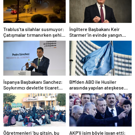
Trablus’ta silahlar susmuyor:
İngiltere Başbakanı Keir
Çatışmalar tırmanırken şehir
Starmer’in evinde yangın
alarmda
çıktı
İspanya Başbakanı Sanchez:
BM’den ABD ile Husiler
Soykırımcı devletle ticaret
arasında yapılan ateşkese
yapmayız
ilişkin değerlendirme
Öğretmenleri ‘bu gitsin, bu
AKP’li isim böyle isyan etti: