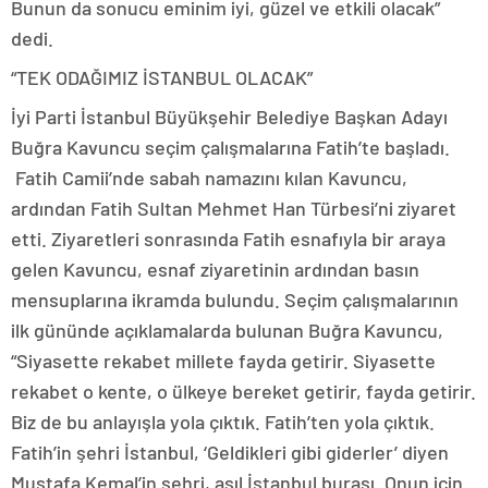
Bunun da sonucu eminim iyi, güzel ve etkili olacak”
dedi.
“TEK ODAĞIMIZ İSTANBUL OLACAK”
İyi Parti İstanbul Büyükşehir Belediye Başkan Adayı
Buğra Kavuncu seçim çalışmalarına Fatih’te başladı.
Fatih Camii’nde sabah namazını kılan Kavuncu,
ardından Fatih Sultan Mehmet Han Türbesi’ni ziyaret
etti. Ziyaretleri sonrasında Fatih esnafıyla bir araya
gelen Kavuncu, esnaf ziyaretinin ardından basın
mensuplarına ikramda bulundu. Seçim çalışmalarının
ilk gününde açıklamalarda bulunan Buğra Kavuncu,
“Siyasette rekabet millete fayda getirir. Siyasette
rekabet o kente, o ülkeye bereket getirir, fayda getirir.
Biz de bu anlayışla yola çıktık. Fatih’ten yola çıktık.
Fatih’in şehri İstanbul, ‘Geldikleri gibi giderler’ diyen
Mustafa Kemal’in şehri, asıl İstanbul burası. Onun için