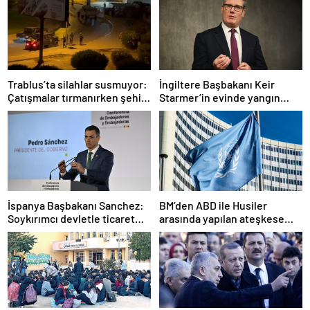
Trablus’ta silahlar susmuyor:
İngiltere Başbakanı Keir
Çatışmalar tırmanırken şehir
Starmer’in evinde yangın
alarmda
çıktı
İspanya Başbakanı Sanchez:
BM’den ABD ile Husiler
Soykırımcı devletle ticaret
arasında yapılan ateşkese
yapmayız
ilişkin değerlendirme