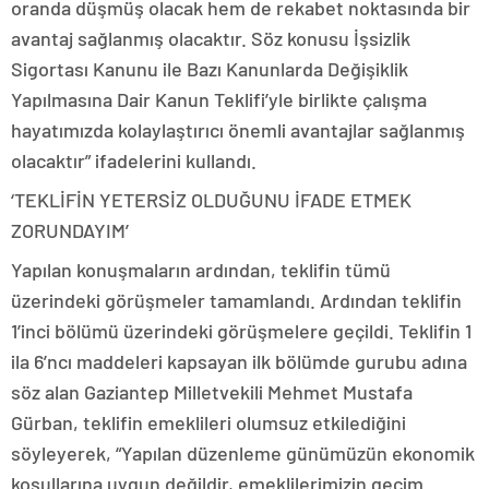
oranda düşmüş olacak hem de rekabet noktasında bir
avantaj sağlanmış olacaktır. Söz konusu İşsizlik
Sigortası Kanunu ile Bazı Kanunlarda Değişiklik
Yapılmasına Dair Kanun Teklifi’yle birlikte çalışma
hayatımızda kolaylaştırıcı önemli avantajlar sağlanmış
olacaktır” ifadelerini kullandı.
‘TEKLİFİN YETERSİZ OLDUĞUNU İFADE ETMEK
ZORUNDAYIM’
Yapılan konuşmaların ardından, teklifin tümü
üzerindeki görüşmeler tamamlandı. Ardından teklifin
1’inci bölümü üzerindeki görüşmelere geçildi. Teklifin 1
ila 6’ncı maddeleri kapsayan ilk bölümde gurubu adına
söz alan Gaziantep Milletvekili Mehmet Mustafa
Gürban, teklifin emeklileri olumsuz etkilediğini
söyleyerek, “Yapılan düzenleme günümüzün ekonomik
koşullarına uygun değildir, emeklilerimizin geçim