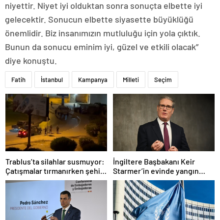
niyettir. Niyet iyi olduktan sonra sonuçta elbette iyi
gelecektir. Sonucun elbette siyasette büyüklüğü
önemlidir. Biz insanımızın mutluluğu için yola çıktık.
Bunun da sonucu eminim iyi, güzel ve etkili olacak”
diye konuştu.
Fatih
İstanbul
Kampanya
Milleti
Seçim
Trablus’ta silahlar susmuyor:
İngiltere Başbakanı Keir
Çatışmalar tırmanırken şehir
Starmer’in evinde yangın
alarmda
çıktı