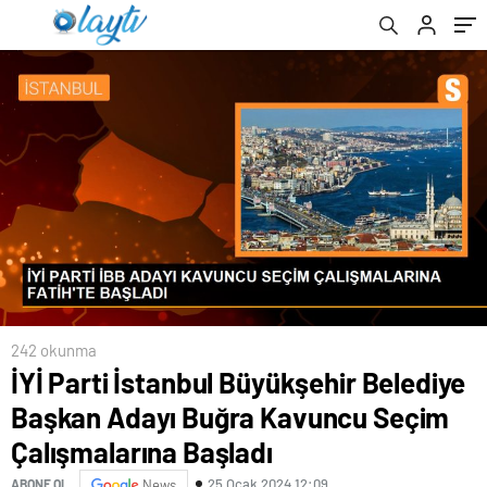
Çalışmalarına Başladı
kabul edildi
Kanun Teklifi’nin İlk 6 Maddesi Kabul Edildi
242 okunma
İYİ Parti İstanbul Büyükşehir Belediye
Başkan Adayı Buğra Kavuncu Seçim
Çalışmalarına Başladı
25 Ocak 2024 12:09
ABONE OL
News