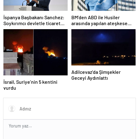
İspanya Başbakanı Sanchez:
BM’den ABD ile Husiler
Soykırımcı devletle ticaret
arasında yapılan ateşkese
yapmayız
ilişkin değerlendirme
Adilcevaz’da Şimşekler
Geceyi Aydınlattı
İsrail, Suriye’nin 5 kentini
vurdu