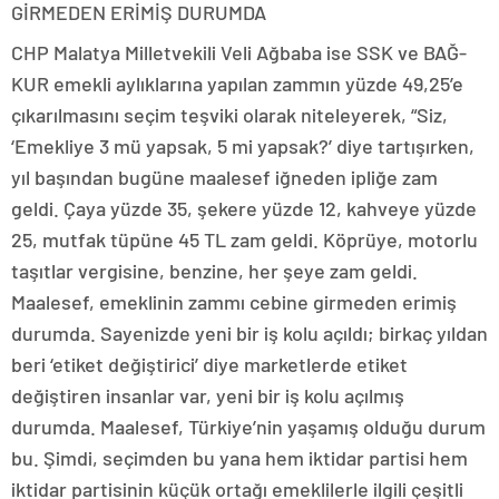
GİRMEDEN ERİMİŞ DURUMDA
CHP Malatya Milletvekili Veli Ağbaba ise SSK ve BAĞ-
KUR emekli aylıklarına yapılan zammın yüzde 49,25’e
çıkarılmasını seçim teşviki olarak niteleyerek, “Siz,
‘Emekliye 3 mü yapsak, 5 mi yapsak?’ diye tartışırken,
yıl başından bugüne maalesef iğneden ipliğe zam
geldi. Çaya yüzde 35, şekere yüzde 12, kahveye yüzde
25, mutfak tüpüne 45 TL zam geldi. Köprüye, motorlu
taşıtlar vergisine, benzine, her şeye zam geldi.
Maalesef, emeklinin zammı cebine girmeden erimiş
durumda. Sayenizde yeni bir iş kolu açıldı; birkaç yıldan
beri ‘etiket değiştirici’ diye marketlerde etiket
değiştiren insanlar var, yeni bir iş kolu açılmış
durumda. Maalesef, Türkiye’nin yaşamış olduğu durum
bu. Şimdi, seçimden bu yana hem iktidar partisi hem
iktidar partisinin küçük ortağı emeklilerle ilgili çeşitli