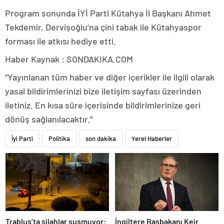
Program sonunda İYİ Parti Kütahya İl Başkanı Ahmet
Tekdemir, Dervişoğlu’na çini tabak ile Kütahyaspor
forması ile atkısı hediye etti.
Haber Kaynak : SONDAKIKA.COM
“Yayınlanan tüm haber ve diğer içerikler ile ilgili olarak
yasal bildirimlerinizi bize iletişim sayfası üzerinden
iletiniz. En kısa süre içerisinde bildirimlerinize geri
dönüş sağlanılacaktır.”
İyi Parti
Politika
son dakika
Yerel Haberler
Trablus’ta silahlar susmuyor:
İngiltere Başbakanı Keir