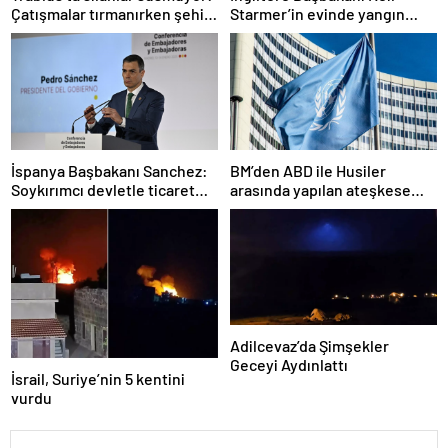
Çatışmalar tırmanırken şehir
Starmer’in evinde yangın
alarmda
çıktı
İspanya Başbakanı Sanchez:
BM’den ABD ile Husiler
Soykırımcı devletle ticaret
arasında yapılan ateşkese
yapmayız
ilişkin değerlendirme
Adilcevaz’da Şimşekler
Geceyi Aydınlattı
İsrail, Suriye’nin 5 kentini
vurdu