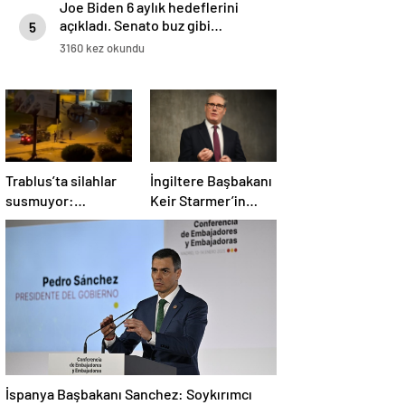
Joe Biden 6 aylık hedeflerini
açıkladı. Senato buz gibi…
5
3160 kez okundu
Trablus’ta silahlar
İngiltere Başbakanı
susmuyor:
Keir Starmer’in
Çatışmalar
evinde yangın çıktı
tırmanırken şehir
alarmda
İspanya Başbakanı Sanchez: Soykırımcı