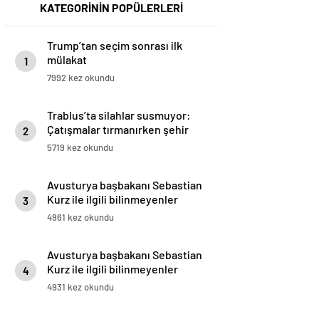
KATEGORİNİN POPÜLERLERİ
Trump’tan seçim sonrası ilk
mülakat
1
7992 kez okundu
Trablus’ta silahlar susmuyor:
Çatışmalar tırmanırken şehir
2
alarmda
5719 kez okundu
Avusturya başbakanı Sebastian
Kurz ile ilgili bilinmeyenler
3
4961 kez okundu
Avusturya başbakanı Sebastian
Kurz ile ilgili bilinmeyenler
4
4931 kez okundu