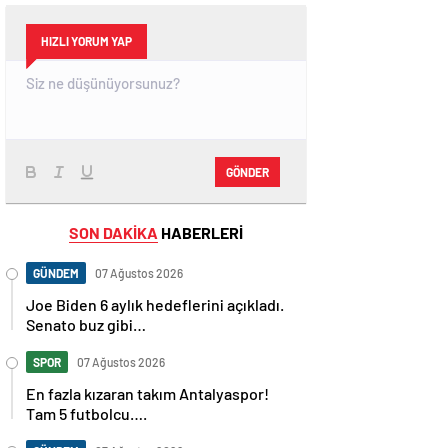
HIZLI YORUM YAP
GÖNDER
SON DAKİKA
HABERLERİ
GÜNDEM
07 Ağustos 2026
Joe Biden 6 aylık hedeflerini açıkladı.
Senato buz gibi…
SPOR
07 Ağustos 2026
En fazla kızaran takım Antalyaspor!
Tam 5 futbolcu….