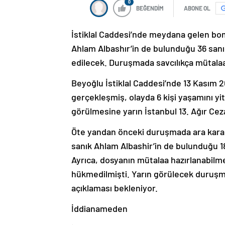
0
BEĞENDİM
ABONE OL
İstiklal Caddesi’nde meydana gelen bomb
Ahlam Albashır’in de bulunduğu 36 sanı
edilecek. Duruşmada savcılıkça mütalaa
Beyoğlu İstiklal Caddesi’nde 13 Kasım 2
gerçekleşmiş, olayda 6 kişi yaşamını yiti
görülmesine yarın İstanbul 13. Ağır Ce
Öte yandan önceki duruşmada ara karar
sanık Ahlam Albashir’in de bulunduğu 18
Ayrıca, dosyanın mütalaa hazırlanabilm
hükmedilmişti. Yarın görülecek duruşma
açıklaması bekleniyor.
İddianameden