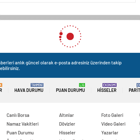
berleri anlık güncel olarak e-posta adresiniz üzerinden takip
ebilirsiniz.
K
TAHMİNİ
LİG
EKONOMİ
E
R
HAVA DURUMU
PUAN DURUMU
HISSELER
PARI
Canlı Borsa
Altınlar
Foto Galeri
Namaz Vakitleri
Dövizler
Video Galeri
Puan Durumu
Hisseler
Yazarlar