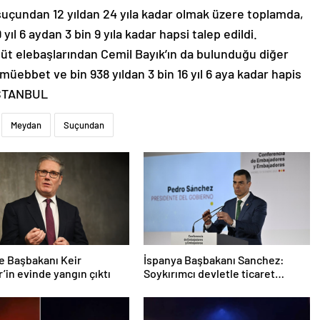
 suçundan 12 yıldan 24 yıla kadar olmak üzere toplamda,
yıl 6 aydan 3 bin 9 yıla kadar hapsi talep edildi.
güt elebaşlarından Cemil Bayık’ın da bulunduğu diğer
ş müebbet ve bin 938 yıldan 3 bin 16 yıl 6 aya kadar hapis
 İSTANBUL
Meydan
Suçundan
re Başbakanı Keir
İspanya Başbakanı Sanchez:
’in evinde yangın çıktı
Soykırımcı devletle ticaret
yapmayız