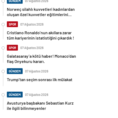
GÜNDEM
07 Ağustos 2026
Norweç silahlı kuvvetleri kadınlardan
oluşan özel kuvvetler eğitimlerini
başlattı.
SPOR
07 Ağustos 2026
Cristiano Ronaldo’nun akıllara zarar
tüm kariyerinin istatistiğini çıkardık !
SPOR
07 Ağustos 2026
Galatasaray’a kötü haber! Monaco’dan
flaş Onyekuru kararı.
GÜNDEM
07 Ağustos 2026
Trump’tan seçim sonrası ilk mülakat
GÜNDEM
07 Ağustos 2026
Avusturya başbakanı Sebastian Kurz
ile ilgili bilinmeyenler