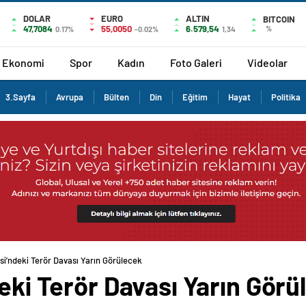
DOLAR
EURO
ALTIN
BITCOIN
47,7084
55,0050
6.579,54
%
0.17%
-0.02%
1,34
Ekonomi
Spor
Kadın
Foto Galeri
Videolar
3.Sayfa
Avrupa
Bülten
Din
Eğitim
Hayat
Politika
esi’ndeki Terör Davası Yarın Görülecek
deki Terör Davası Yarın Görü