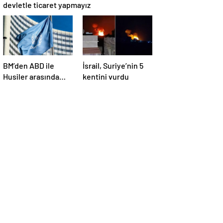
devletle ticaret yapmayız
BM’den ABD ile
İsrail, Suriye’nin 5
Husiler arasında
kentini vurdu
yapılan ateşkese
ilişkin
değerlendirme