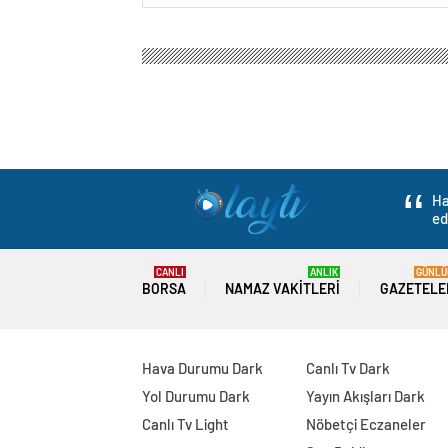
Ha
ed
CANLI
ANLIK
GÜNLÜ
BORSA
NAMAZ VAKITLERI
GAZETELE
Hava Durumu Dark
Canlı Tv Dark
Yol Durumu Dark
Yayın Akışları Dark
Canlı Tv Light
Nöbetçi Eczaneler