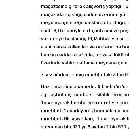
mağazasına girerek alışveriş yaptığı, 15.
mağazadan çıktığı, cadde üzerinde yür
meydana geleceği banklara oturduğu, el
saat 16.11 itibariyle sırt çantasını ve 
yürümeye başladığı, 16.13 itibariyle sır
alanı olarak kullanılan ve ön tarafına 
bankın cadde tarafında, mozaik dökümlü
üzerinde vahim patlama meydana geldiği
7 kez ağırlaştırılmış müebbet ile 3 bin 9
Hazırlanan iddianamede, Albashır’ın ‘d
ağırlaştırılmış müebbet, ‘silahlı terör 
‘tasarlayarak bombalama suretiyle çocu
müebbet, ‘tasarlayarak bombalama suret
müebbet, 99 kişiye karşı ‘tasarlayara
suçundan bin 930 yıl 6 aydan 2 bin 970 yı