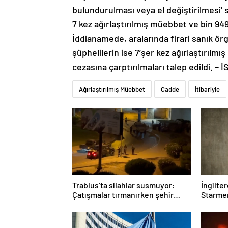
bulundurulması veya el değiştirilmesi’
7 kez ağırlaştırılmış müebbet ve bin 949 
İddianamede, aralarında firari sanık ör
şüphelilerin ise 7’şer kez ağırlaştırılmı
cezasına çarptırılmaları talep edildi. –
Ağırlaştırılmış Müebbet
Cadde
İtibariyle
Trablus’ta silahlar susmuyor:
İngilte
Çatışmalar tırmanırken şehir
Starmer
alarmda