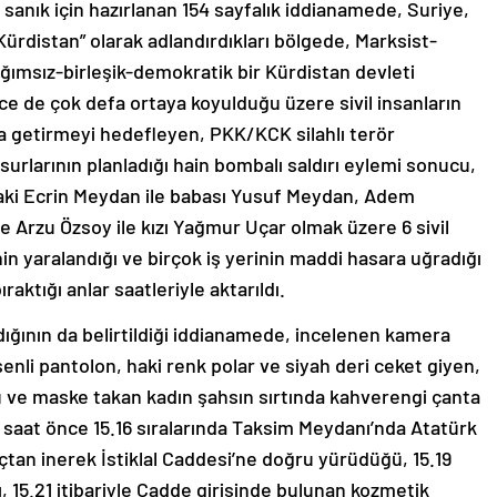
sanık için hazırlanan 154 sayfalık iddianamede, Suriye,
Kürdistan” olarak adlandırdıkları bölgede, Marksist-
ağımsız-birleşik-demokratik bir Kürdistan devleti
e de çok defa ortaya koyulduğu üzere sivil insanların
 getirmeyi hedefleyen, PKK/KCK silahlı terör
rlarının planladığı hain bombalı saldırı eylemi sonucu,
aki Ecrin Meydan ile babası Yusuf Meydan, Adem
e Arzu Özsoy ile kızı Yağmur Uçar olmak üzere 6 sivil
nin yaralandığı ve birçok iş yerinin maddi hasara uğradığı
aktığı anlar saatleriyle aktarıldı.
ldığının da belirtildiği iddianamede, incelenen kamera
enli pantolon, haki renk polar ve siyah deri ceket giyen,
ü ve maske takan kadın şahsın sırtında kahverengi çanta
 1 saat önce 15.16 sıralarında Taksim Meydanı’nda Atatürk
tan inerek İstiklal Caddesi’ne doğru yürüdüğü, 15.19
ığı, 15.21 itibariyle Cadde girişinde bulunan kozmetik