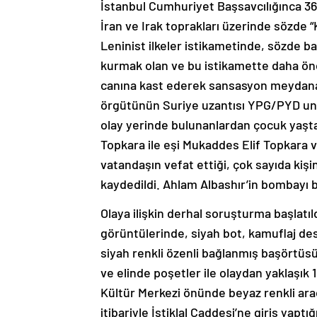
İstanbul Cumhuriyet Başsavcılığınca 36 
İran ve Irak toprakları üzerinde sözde “
Leninist ilkeler istikametinde, sözde b
kurmak olan ve bu istikamette daha önc
canına kast ederek sansasyon meydana
örgütünün Suriye uzantısı YPG/PYD unsu
olay yerinde bulunanlardan çocuk yaşt
Topkara ile eşi Mukaddes Elif Topkara v
vatandaşın vefat ettiği, çok sayıda kişi
kaydedildi. Ahlam Albashır’in bombayı bır
Olaya ilişkin derhal soruşturma başlatı
görüntülerinde, siyah bot, kamuflaj des
siyah renkli özenli bağlanmış başörtüs
ve elinde poşetler ile olaydan yaklaşık
Kültür Merkezi önünde beyaz renkli araç
itibariyle İstiklal Caddesi’ne giriş yapt