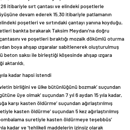
26 itibariyle sırt çantası ve elindeki poşetlerle
üyüşüne devam ederek 15.30 itibariyle patlamanın
indeki poşetleri ve sırtındaki çantayı yanına koyduğu,
poşetleri bankta bırakarak Taksim Meydanı’na doğru
t çantasını ve poşetleri bıraktığı mozaik dökümlü oturma
boydan boya ahşap ızgaralar sabitlenerek oluşturulmuş
 beton saksı ile birleştiği köşesinde ahşap ızgara
 aktarıldı.
 yıla kadar hapsi istendi
evletin birliğini ve ülke bütünlüğünü bozmak’ suçundan
örgütüne üye olmak’ suçundan 7 yıl 6 aydan 15 yıla kadar,
ğa karşı kasten öldürme’ suçundan ağırlaştırılmış
iyle kasten öldürme’ suçundan 5 kez ağırlaştırılmış
k bombalama suretiyle kasten öldürmeye teşebbüs’
la kadar ve ‘tehlikeli maddelerin izinsiz olarak