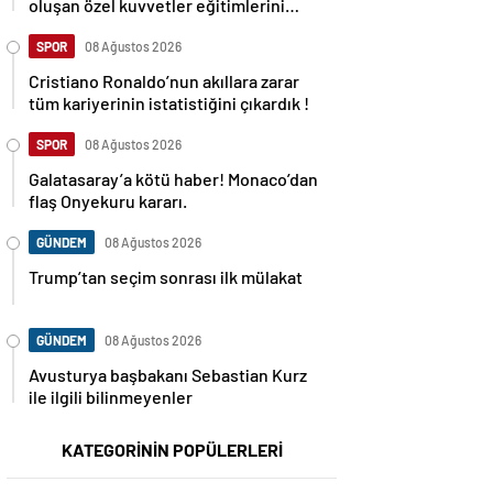
oluşan özel kuvvetler eğitimlerini
başlattı.
SPOR
08 Ağustos 2026
Cristiano Ronaldo’nun akıllara zarar
tüm kariyerinin istatistiğini çıkardık !
SPOR
08 Ağustos 2026
Galatasaray’a kötü haber! Monaco’dan
flaş Onyekuru kararı.
GÜNDEM
08 Ağustos 2026
Trump’tan seçim sonrası ilk mülakat
GÜNDEM
08 Ağustos 2026
Avusturya başbakanı Sebastian Kurz
ile ilgili bilinmeyenler
KATEGORİNİN POPÜLERLERİ