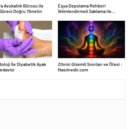
fa Avukatlık Bürosu ile
Eşya Depolama Rehberi
Süreci Doğru Yönetin
İklimlendirmeli Saklama ile
Güvenli Kullanım
oloji İle Diyabetik Ayak
Zihnin Gizemli Sınırları ve Ötesi :
Tedavisi
Nasılnedir.com