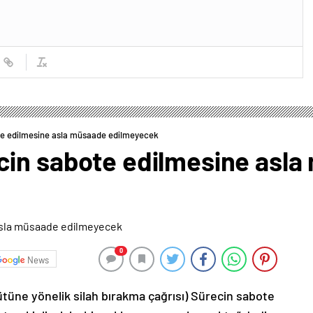
te edilmesine asla müsaade edilmeyecek
cin sabote edilmesine asl
0
News
ütüne yönelik silah bırakma çağrısı) Sürecin sabote