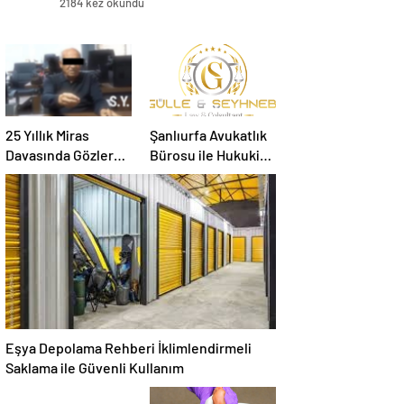
2184 kez okundu
25 Yıllık Miras
Şanlıurfa Avukatlık
Davasında Gözler
Bürosu ile Hukuki
Temmuz Ayındaki
Süreci Doğru
Karar Duruşmasına
Yönetin
Çevrildi
Eşya Depolama Rehberi İklimlendirmeli
Saklama ile Güvenli Kullanım