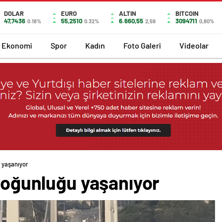
DOLAR
EURO
ALTIN
BITCOIN
47,7436
55,2510
6.660,55
3094711
0.18%
0.32%
2,59
0,80%
Ekonomi
Spor
Kadın
Foto Galeri
Videolar
u yaşanıyor
 yoğunluğu yaşanıyor