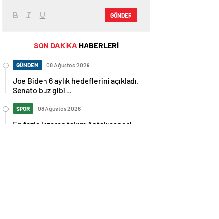
GÖNDER
SON DAKİKA
HABERLERİ
GÜNDEM
08 Ağustos 2026
Joe Biden 6 aylık hedeflerini açıkladı.
Senato buz gibi…
SPOR
08 Ağustos 2026
En fazla kızaran takım Antalyaspor!
Tam 5 futbolcu….
GÜNDEM
08 Ağustos 2026
Norweç silahlı kuvvetleri kadınlardan
oluşan özel kuvvetler eğitimlerini
başlattı.
SPOR
08 Ağustos 2026
Cristiano Ronaldo’nun akıllara zarar