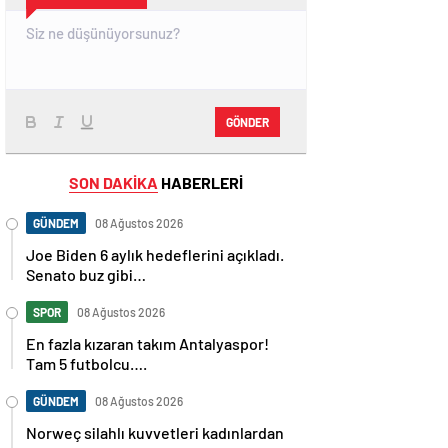
GÖNDER
SON DAKİKA
HABERLERİ
GÜNDEM
08 Ağustos 2026
Joe Biden 6 aylık hedeflerini açıkladı.
Senato buz gibi…
SPOR
08 Ağustos 2026
En fazla kızaran takım Antalyaspor!
Tam 5 futbolcu….
GÜNDEM
08 Ağustos 2026
Norweç silahlı kuvvetleri kadınlardan