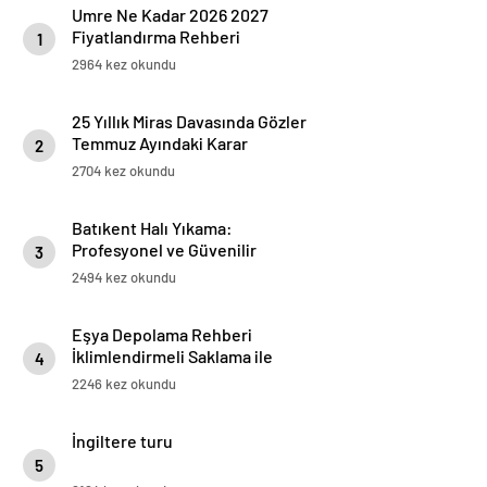
Umre Ne Kadar 2026 2027
Fiyatlandırma Rehberi
1
2964 kez okundu
25 Yıllık Miras Davasında Gözler
Temmuz Ayındaki Karar
2
Duruşmasına Çevrildi
2704 kez okundu
Batıkent Halı Yıkama:
Profesyonel ve Güvenilir
3
Hizmetler
2494 kez okundu
Eşya Depolama Rehberi
İklimlendirmeli Saklama ile
4
Güvenli Kullanım
2246 kez okundu
İngiltere turu
5