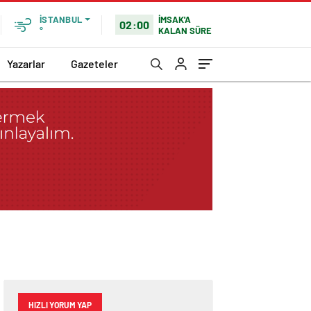
İMSAK'A
İSTANBUL
02:00
KALAN SÜRE
°
Yazarlar
Gazeteler
HIZLI YORUM YAP