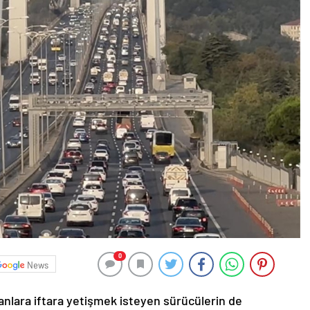
0
News
kanlara iftara yetişmek isteyen sürücülerin de