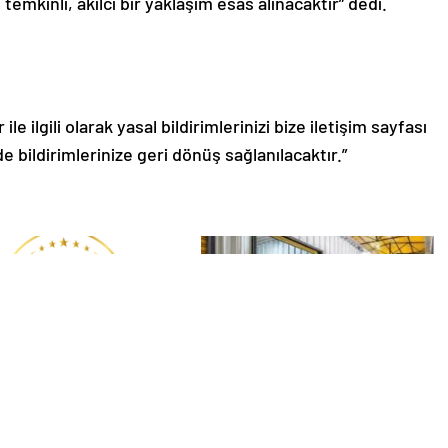
mkinli, akılcı bir yaklaşım esas alınacaktır” dedi.
le ilgili olarak yasal bildirimlerinizi bize iletişim sayfası
de bildirimlerinize geri dönüş sağlanılacaktır.”
fa Avukatlık Bürosu ile
Eşya Depolama Rehberi
Süreci Doğru Yönetin
İklimlendirmeli Saklama ile
Güvenli Kullanım