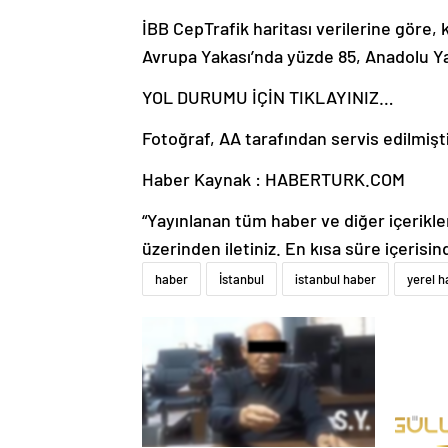
İBB CepTrafik haritası verilerine göre,
Avrupa Yakası’nda yüzde 85, Anadolu Yak
YOL DURUMU İÇİN TIKLAYINIZ…
Fotoğraf, AA tarafından servis edilmiştir
Haber Kaynak : HABERTURK.COM
“Yayınlanan tüm haber ve diğer içerikler i
üzerinden iletiniz. En kısa süre içerisin
haber
İstanbul
istanbul haber
yerel h