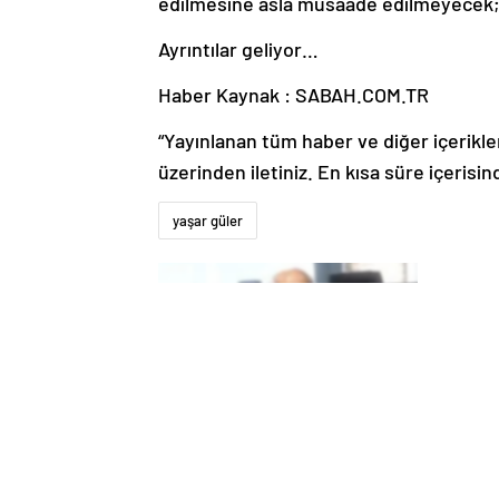
edilmesine asla müsaade edilmeyecek; te
Ayrıntılar geliyor…
Haber Kaynak : SABAH.COM.TR
“Yayınlanan tüm haber ve diğer içerikler i
üzerinden iletiniz. En kısa süre içerisin
yaşar güler
25 Yıllık Miras Davasında Gözler
Şanlıur
Temmuz Ayındaki Karar
Hukuki 
Duruşmasına Çevrildi