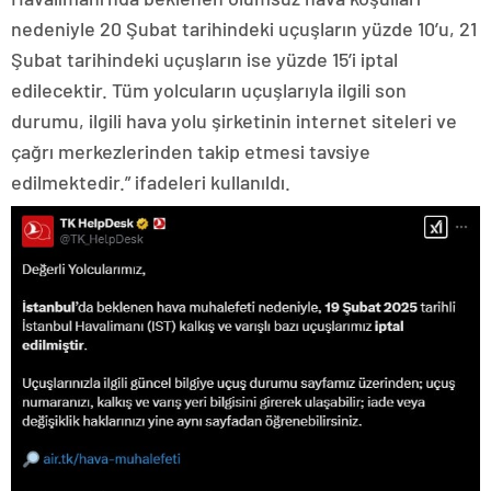
nedeniyle 20 Şubat tarihindeki uçuşların yüzde 10’u, 21
Şubat tarihindeki uçuşların ise yüzde 15’i iptal
edilecektir. Tüm yolcuların uçuşlarıyla ilgili son
durumu, ilgili hava yolu şirketinin internet siteleri ve
çağrı merkezlerinden takip etmesi tavsiye
edilmektedir.” ifadeleri kullanıldı.