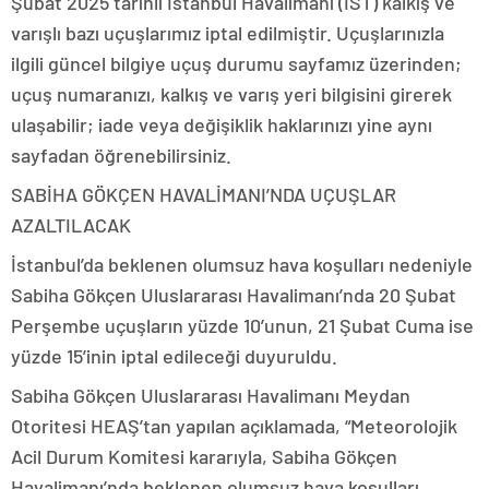
Şubat 2025 tarihli İstanbul Havalimanı (IST) kalkış ve
varışlı bazı uçuşlarımız iptal edilmiştir. Uçuşlarınızla
ilgili güncel bilgiye uçuş durumu sayfamız üzerinden;
uçuş numaranızı, kalkış ve varış yeri bilgisini girerek
ulaşabilir; iade veya değişiklik haklarınızı yine aynı
sayfadan öğrenebilirsiniz.
SABİHA GÖKÇEN HAVALİMANI’NDA UÇUŞLAR
AZALTILACAK
İstanbul’da beklenen olumsuz hava koşulları nedeniyle
Sabiha Gökçen Uluslararası Havalimanı’nda 20 Şubat
Perşembe uçuşların yüzde 10’unun, 21 Şubat Cuma ise
yüzde 15’inin iptal edileceği duyuruldu.
Sabiha Gökçen Uluslararası Havalimanı Meydan
Otoritesi HEAŞ’tan yapılan açıklamada, “Meteorolojik
Acil Durum Komitesi kararıyla, Sabiha Gökçen
Havalimanı’nda beklenen olumsuz hava koşulları