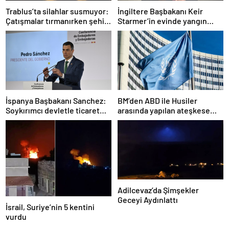
Trablus’ta silahlar susmuyor:
İngiltere Başbakanı Keir
Çatışmalar tırmanırken şehir
Starmer’in evinde yangın
alarmda
çıktı
İspanya Başbakanı Sanchez:
BM’den ABD ile Husiler
Soykırımcı devletle ticaret
arasında yapılan ateşkese
yapmayız
ilişkin değerlendirme
Adilcevaz’da Şimşekler
Geceyi Aydınlattı
İsrail, Suriye’nin 5 kentini
vurdu