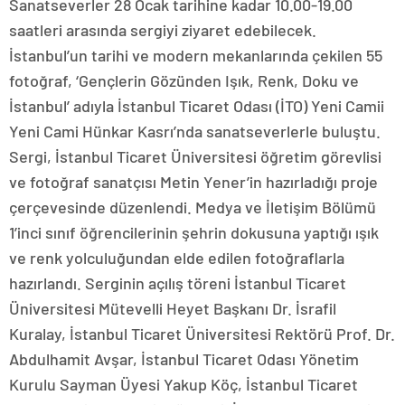
Sanatseverler 28 Ocak tarihine kadar 10.00-19.00
saatleri arasında sergiyi ziyaret edebilecek.
İstanbul’un tarihi ve modern mekanlarında çekilen 55
fotoğraf, ‘Gençlerin Gözünden Işık, Renk, Doku ve
İstanbul’ adıyla İstanbul Ticaret Odası (İTO) Yeni Camii
Yeni Cami Hünkar Kasrı’nda sanatseverlerle buluştu.
Sergi, İstanbul Ticaret Üniversitesi öğretim görevlisi
ve fotoğraf sanatçısı Metin Yener’in hazırladığı proje
çerçevesinde düzenlendi. Medya ve İletişim Bölümü
1’inci sınıf öğrencilerinin şehrin dokusuna yaptığı ışık
ve renk yolculuğundan elde edilen fotoğraflarla
hazırlandı. Serginin açılış töreni İstanbul Ticaret
Üniversitesi Mütevelli Heyet Başkanı Dr. İsrafil
Kuralay, İstanbul Ticaret Üniversitesi Rektörü Prof. Dr.
Abdulhamit Avşar, İstanbul Ticaret Odası Yönetim
Kurulu Sayman Üyesi Yakup Köç, İstanbul Ticaret