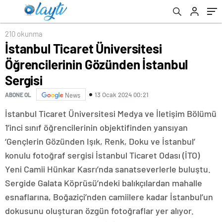
210 okunma
İstanbul Ticaret Üniversitesi
Öğrencilerinin Gözünden İstanbul
Sergisi
13 Ocak 2024 00:21
ABONE OL
News
İstanbul Ticaret Üniversitesi Medya ve İletişim Bölümü
1’inci sınıf öğrencilerinin objektifinden yansıyan
‘Gençlerin Gözünden Işık, Renk, Doku ve İstanbul’
konulu fotoğraf sergisi İstanbul Ticaret Odası (İTO)
Yeni Camii Hünkar Kasrı’nda sanatseverlerle buluştu.
Sergide Galata Köprüsü’ndeki balıkçılardan mahalle
esnaflarına, Boğaziçi’nden camiilere kadar İstanbul’un
dokusunu oluşturan özgün fotoğraflar yer alıyor.