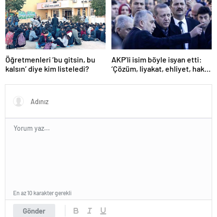
Öğretmenleri ‘bu gitsin, bu
AKP’li isim böyle isyan etti:
kalsın’ diye kim listeledi?
‘Çözüm, liyakat, ehliyet, hak,
adalet’
En az 10 karakter gerekli
Gönder