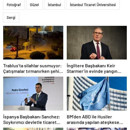
Fotoğraf
Güzel
İstanbul
İstanbul Ticaret Üniversitesi
Sergi
Trablus’ta silahlar susmuyor:
İngiltere Başbakanı Keir
Çatışmalar tırmanırken şehir
Starmer’in evinde yangın
alarmda
çıktı
İspanya Başbakanı Sanchez:
BM’den ABD ile Husiler
Soykırımcı devletle ticaret
arasında yapılan ateşkese
yapmayız
ilişkin değerlendirme