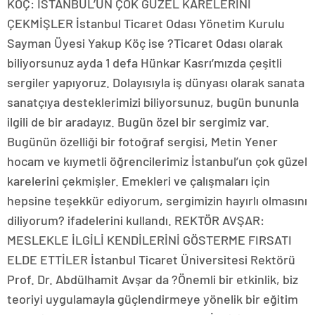
KÖÇ: İSTANBUL’UN ÇOK GÜZEL KARELERİNİ
ÇEKMİŞLER İstanbul Ticaret Odası Yönetim Kurulu
Sayman Üyesi Yakup Köç ise ?Ticaret Odası olarak
biliyorsunuz ayda 1 defa Hünkar Kasrı’mızda çeşitli
sergiler yapıyoruz. Dolayısıyla iş dünyası olarak sanata
sanatçıya desteklerimizi biliyorsunuz, bugün bununla
ilgili de bir aradayız. Bugün özel bir sergimiz var.
Bugünün özelliği bir fotoğraf sergisi, Metin Yener
hocam ve kıymetli öğrencilerimiz İstanbul’un çok güzel
karelerini çekmişler. Emekleri ve çalışmaları için
hepsine teşekkür ediyorum, sergimizin hayırlı olmasını
diliyorum? ifadelerini kullandı. REKTÖR AVŞAR:
MESLEKLE İLGİLİ KENDİLERİNİ GÖSTERME FIRSATI
ELDE ETTİLER İstanbul Ticaret Üniversitesi Rektörü
Prof. Dr. Abdülhamit Avşar da ?Önemli bir etkinlik, biz
teoriyi uygulamayla güçlendirmeye yönelik bir eğitim