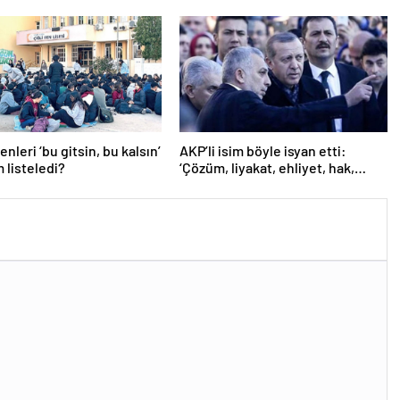
yapmayız
nleri ‘bu gitsin, bu kalsın’
AKP’li isim böyle isyan etti:
m listeledi?
‘Çözüm, liyakat, ehliyet, hak,
adalet’