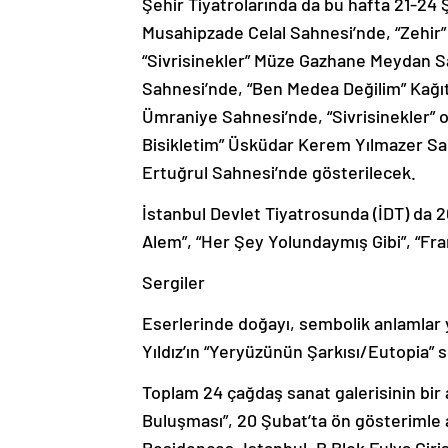
Şehir Tiyatrolarında da bu hafta 21-24
Musahipzade Celal Sahnesi’nde, “Zehir
“Sivrisinekler” Müze Gazhane Meydan S
Sahnesi’nde, “Ben Medea Değilim” Kağı
Ümraniye Sahnesi’nde, “Sivrisinekler”
Bisikletim” Üsküdar Kerem Yılmazer Sa
Ertuğrul Sahnesi’nde gösterilecek.
İstanbul Devlet Tiyatrosunda (İDT) da 
Alem”, “Her Şey Yolundaymış Gibi”, “Fr
Sergiler
Eserlerinde doğayı, sembolik anlamlar 
Yıldız’ın “Yeryüzünün Şarkısı/Eutopia” se
Toplam 24 çağdaş sanat galerisinin bir 
Buluşması”, 20 Şubat’ta ön gösterimle 