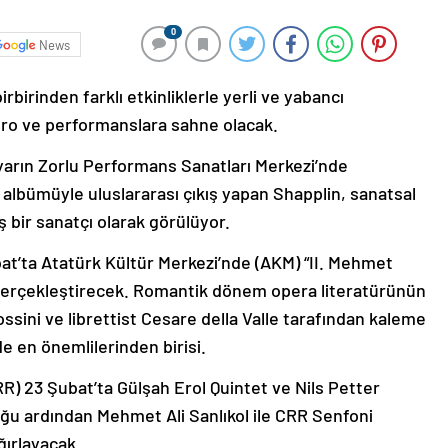
0
News
rbirinden farklı etkinliklerle yerli ve yabancı
yatro ve performanslara sahne olacak.
arın Zorlu Performans Sanatları Merkezi’nde
 albümüyle uluslararası çıkış yapan Shapplin, sanatsal
 bir sanatçı olarak görülüyor.
bat’ta Atatürk Kültür Merkezi’nde (AKM) “II. Mehmet
 gerçekleştirecek. Romantik dönem opera literatürünün
sini ve librettist Cesare della Valle tarafından kaleme
nde en önemlilerinden birisi.
) 23 Şubat’ta Gülşah Erol Quintet ve Nils Petter
ğu ardından Mehmet Ali Sanlıkol ile CRR Senfoni
ğırlayacak.