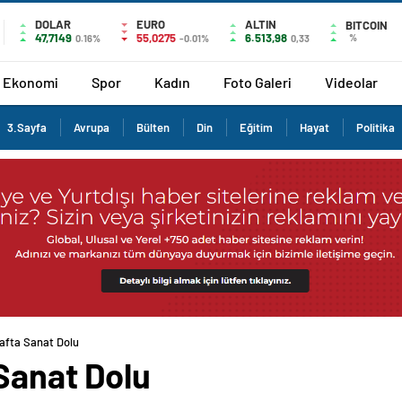
DOLAR
EURO
ALTIN
BITCOIN
47,7149
55,0275
6.513,98
%
0.16%
-0.01%
0,33
Ekonomi
Spor
Kadın
Foto Galeri
Videolar
3.Sayfa
Avrupa
Bülten
Din
Eğitim
Hayat
Politika
Hafta Sanat Dolu
Sanat Dolu