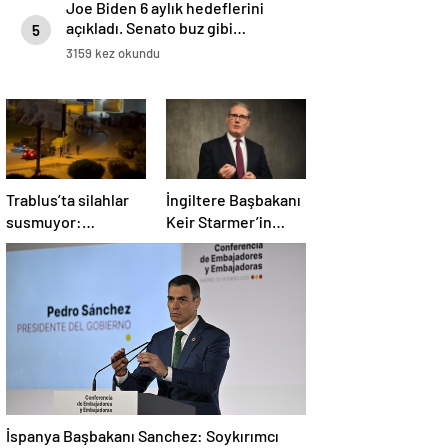
Joe Biden 6 aylık hedeflerini
açıkladı. Senato buz gibi…
5
3159 kez okundu
Trablus’ta silahlar
İngiltere Başbakanı
susmuyor:
Keir Starmer’in
Çatışmalar
evinde yangın çıktı
tırmanırken şehir
alarmda
İspanya Başbakanı Sanchez: Soykırımcı