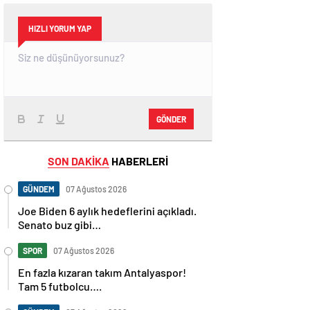
HIZLI YORUM YAP
GÖNDER
SON DAKİKA
HABERLERİ
GÜNDEM
07 Ağustos 2026
Joe Biden 6 aylık hedeflerini açıkladı.
Senato buz gibi…
SPOR
07 Ağustos 2026
En fazla kızaran takım Antalyaspor!
Tam 5 futbolcu….