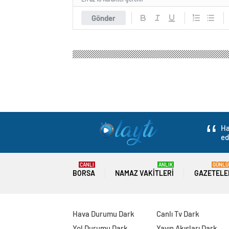
Gönder
Ha
ed
CANLI
ANLIK
GÜNLÜ
BORSA
NAMAZ VAKITLERI
GAZETELE
Hava Durumu Dark
Canlı Tv Dark
Yol Durumu Dark
Yayın Akışları Dark