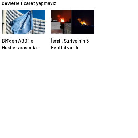
devletle ticaret yapmayız
BM’den ABD ile
İsrail, Suriye’nin 5
Husiler arasında
kentini vurdu
yapılan ateşkese
ilişkin
değerlendirme