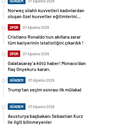
GÜNDEM
07 Ağustos 2026
Norweç silahlı kuvvetleri kadınlardan
oluşan özel kuvvetler eğitimlerini
başlattı.
SPOR
07 Ağustos 2026
Cristiano Ronaldo’nun akıllara zarar
tüm kariyerinin istatistiğini çıkardık !
SPOR
07 Ağustos 2026
Galatasaray’a kötü haber! Monaco’dan
flaş Onyekuru kararı.
GÜNDEM
07 Ağustos 2026
Trump’tan seçim sonrası ilk mülakat
GÜNDEM
07 Ağustos 2026
Avusturya başbakanı Sebastian Kurz
ile ilgili bilinmeyenler