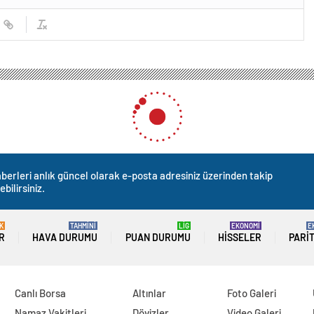
berleri anlık güncel olarak e-posta adresiniz üzerinden takip
ebilirsiniz.
K
TAHMİNİ
LİG
EKONOMİ
E
R
HAVA DURUMU
PUAN DURUMU
HISSELER
PARI
Canlı Borsa
Altınlar
Foto Galeri
Namaz Vakitleri
Dövizler
Video Galeri