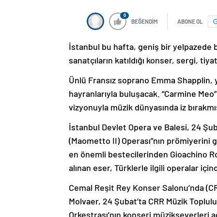
0
BEĞENDİM
ABONE OL
İstanbul bu hafta, geniş bir yelpazede bi
sanatçıların katıldığı konser, sergi, ti
Ünlü Fransız soprano Emma Shapplin, y
hayranlarıyla buluşacak. “Carmine Meo”
vizyonuyla müzik dünyasında iz bırakmış
İstanbul Devlet Opera ve Balesi, 24 Şu
(Maometto II) Operası”nın prömiyerini
en önemli bestecilerinden Gioachino Ros
alınan eser, Türklerle ilgili operalar içi
Cemal Reşit Rey Konser Salonu’nda (CRR
Molvaer, 24 Şubat’ta CRR Müzik Toplulu
Orkestrası’nın konseri müzikseverleri a