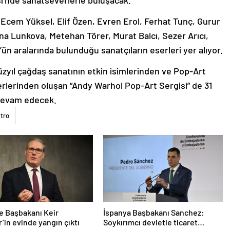
şi’nde sanatseverlerle buluşacak.
Ecem Yüksel, Elif Özen, Evren Erol, Ferhat Tunç, Gurur
rina Lunkova, Metehan Törer, Murat Balcı, Sezer Arıcı,
aralarında bulunduğu sanatçıların eserleri yer alıyor.
yüzyıl çağdaş sanatının etkin isimlerinden ve Pop-Art
rlerinden oluşan “Andy Warhol Pop-Art Sergisi” de 31
 devam edecek.
atro
re Başbakanı Keir
İspanya Başbakanı Sanchez:
’in evinde yangın çıktı
Soykırımcı devletle ticaret