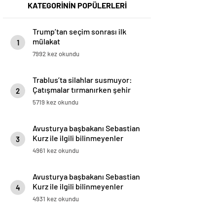
KATEGORİNİN POPÜLERLERİ
Trump’tan seçim sonrası ilk
mülakat
1
7992 kez okundu
Trablus’ta silahlar susmuyor:
Çatışmalar tırmanırken şehir
2
alarmda
5719 kez okundu
Avusturya başbakanı Sebastian
Kurz ile ilgili bilinmeyenler
3
4961 kez okundu
Avusturya başbakanı Sebastian
Kurz ile ilgili bilinmeyenler
4
4931 kez okundu