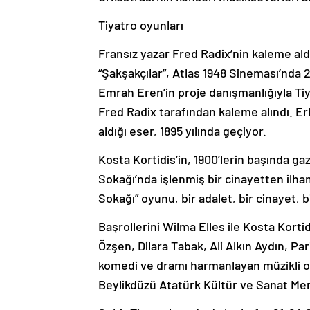
Tiyatro oyunları
Fransız yazar Fred Radix’nin kaleme al
“Şakşakçılar”, Atlas 1948 Sineması’nda 
Emrah Eren’in proje danışmanlığıyla Ti
Fred Radix tarafından kaleme alındı. E
aldığı eser, 1895 yılında geçiyor.
Kosta Kortidis’in, 1900’lerin başında g
Sokağı’nda işlenmiş bir cinayetten ilha
Sokağı” oyunu, bir adalet, bir cinayet, 
Başrollerini Wilma Elles ile Kosta Korti
Özşen, Dilara Tabak, Ali Alkın Aydın, Par
komedi ve dramı harmanlayan müzikli oy
Beylikdüzü Atatürk Kültür ve Sanat Merk