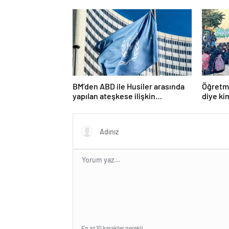
alarmda
BM’den ABD ile Husiler arasında
Öğretme
yapılan ateşkese ilişkin
diye ki
değerlendirme
En az 10 karakter gerekli