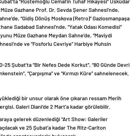
 Şubat’ta “Rüstemoğlu Cemal’in Tuhaf Hikayesi” Üsküdar
” Müze Gazhane Prof. Dr. Sevda Şener Sahnesi’nde,
ahne’de, “Gidiş Dönüş Moskova (Retro)” Gaziosmanpaşa
thane Sadabad Sahnesi’nde, “Yatak Odası Komedisi”
 oyunu Müze Gazhane Meydan Sahne’de, “Maviydi
hnesi’nde ve “Fosforlu Cevriye” Harbiye Muhsin
20-25 Şubat’ta “Bir Nefes Dede Korkut”, “80 Günde Devri
ankenstein”, “Çarpışma” ve “Kırmızı Küre” sahnelenecek.
yüklediği bir unsur olarak öne çıkaran ressam Merih
rgisi, Galeri Diani’de 2 Mart’a kadar görülebilir.
araya gelerek düzenlediği “Art Show: Galeriler
açılacak ve 25 Şubat’a kadar The Ritz-Carlton