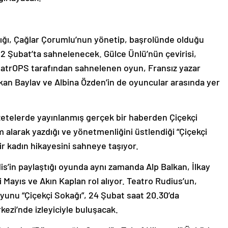
dığı, Çağlar Çorumlu’nun yönetip, başrolünde olduğu
22 Şubat’ta sahnelenecek. Gülce Ünlü’nün çevirisi,
yatrOPS tarafından sahnelenen oyun, Fransız yazar
rkan Baylav ve Albina Özden’in de oyuncular arasında yer
azetelerde yayınlanmış gerçek bir haberden Çiçekçi
m alarak yazdığı ve yönetmenliğini üstlendiği “Çiçekçi
bir kadın hikayesini sahneye taşıyor.
dis’in paylaştığı oyunda aynı zamanda Alp Balkan, İlkay
i Mayıs ve Akın Kaplan rol alıyor. Teatro Rudius’un,
unu “Çiçekçi Sokağı”, 24 Şubat saat 20.30’da
ezi’nde izleyiciyle buluşacak.