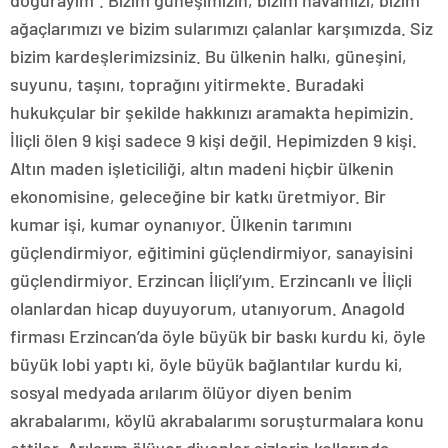
doğurayım”. Bizim güneşimizin, bizim havamızı, bizim
ağaçlarımızı ve bizim sularımızı çalanlar karşımızda. Siz
bizim kardeşlerimizsiniz. Bu ülkenin halkı, güneşini,
suyunu, taşını, toprağını yitirmekte. Buradaki
hukukçular bir şekilde hakkınızı aramakta hepimizin.
İliçli ölen 9 kişi sadece 9 kişi değil. Hepimizden 9 kişi.
Altın maden işleticiliği, altın madeni hiçbir ülkenin
ekonomisine, geleceğine bir katkı üretmiyor. Bir
kumar işi, kumar oynanıyor. Ülkenin tarımını
güçlendirmiyor, eğitimini güçlendirmiyor, sanayisini
güçlendirmiyor. Erzincan İliçli’yım. Erzincanlı ve İliçli
olanlardan hicap duyuyorum, utanıyorum. Anagold
firması Erzincan’da öyle büyük bir baskı kurdu ki, öyle
büyük lobi yaptı ki, öyle büyük bağlantılar kurdu ki,
sosyal medyada arılarım ölüyor diyen benim
akrabalarımı, köylü akrabalarımı soruşturmalara konu