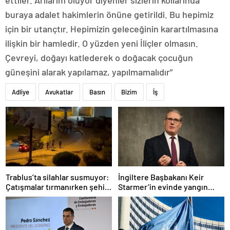
ettiler. Arılarım ölüyor diyenler sizlerin kollarında
buraya adalet hakimlerin önüne getirildi. Bu hepimiz
için bir utançtır. Hepimizin geleceğinin karartılmasına
ilişkin bir hamledir. O yüzden yeni İliçler olmasın.
Çevreyi, doğayı katlederek o doğacak çocuğun
güneşini alarak yapılamaz, yapılmamalıdır”
Adliye
Avukatlar
Basın
Bizim
İş
Trablus’ta silahlar susmuyor:
İngiltere Başbakanı Keir
Çatışmalar tırmanırken şehir
Starmer’in evinde yangın
alarmda
çıktı