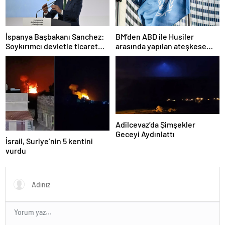
İspanya Başbakanı Sanchez:
BM’den ABD ile Husiler
Soykırımcı devletle ticaret
arasında yapılan ateşkese
yapmayız
ilişkin değerlendirme
Adilcevaz’da Şimşekler
Geceyi Aydınlattı
İsrail, Suriye’nin 5 kentini
vurdu