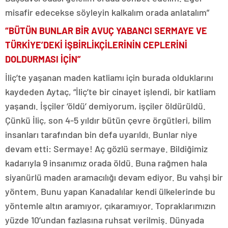
misafir edecekse söyleyin kalkalım orada anlatalım”
“BÜTÜN BUNLAR BİR AVUÇ YABANCI SERMAYE VE
TÜRKİYE’DEKİ İŞBİRLİKÇİLERİNİN CEPLERİNİ
DOLDURMASI İÇİN”
İliç’te yaşanan maden katliamı için burada olduklarını
kaydeden Aytaç, “İliç’te bir cinayet işlendi, bir katliam
yaşandı. İşçiler ‘öldü’ demiyorum, işçiler öldürüldü.
Çünkü İliç, son 4-5 yıldır bütün çevre örgütleri, bilim
insanları tarafından bin defa uyarıldı. Bunlar niye
devam etti: Sermaye! Aç gözlü sermaye. Bildiğimiz
kadarıyla 9 insanımız orada öldü. Buna rağmen hala
siyanürlü maden aramacılığı devam ediyor. Bu vahşi bir
yöntem. Bunu yapan Kanadalılar kendi ülkelerinde bu
yöntemle altın aramıyor, çıkaramıyor. Topraklarımızın
yüzde 10’undan fazlasına ruhsat verilmiş. Dünyada