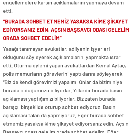
engellemelere karşın açıklamalarını yapmaya devam
etti.
“BURADA SOHBET ETMEMİZ YASAKSA KİME ŞİKAYET
EDİYORSANIZ EDİN. AÇSIN BAŞSAVCI ODASI GELELİM
ORADA SOHBET EDELİM”
Yasağı tanımayan avukatlar, adliyenin işyerleri
olduğunu söyleyerek açıklamalarını yapmakta ısrar
etti. Oturma eylemi yapan avukatlardan Kemal Aytaç,
polis memurların görevlerini yaptıklarını söyleyerek,
“Biz de kendi görevimizi yapalım. Onlar da bizim niye
burada olduğumuzu biliyorlar. Yıllardır burada basın
açıklaması yaptığımızı biliyorlar. Biz zaten burada
barışçıl birşekilde oturup sohbet ediyoruz. Basın
açıklaması falan da yapmıyoruz. Eğer burada sohbet
etmemiz yasaksa kime şikayet ediyorsanız edin. Açsın
Başsavcı odası gelelim orada sohbet edelim. Eğer