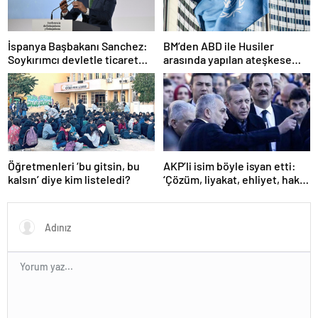
İspanya Başbakanı Sanchez:
BM’den ABD ile Husiler
Soykırımcı devletle ticaret
arasında yapılan ateşkese
yapmayız
ilişkin değerlendirme
Öğretmenleri ‘bu gitsin, bu
AKP’li isim böyle isyan etti:
kalsın’ diye kim listeledi?
‘Çözüm, liyakat, ehliyet, hak,
adalet’