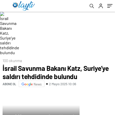
100 okunma
İsrail Savunma Bakanı Katz, Suriye’ye
saldırı tehdidinde bulundu
2 Mayıs 2025 10:06
ABONE OL
News