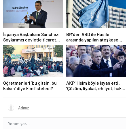
İspanya Başbakanı Sanchez:
BM’den ABD ile Husiler
Soykırımcı devletle ticaret
arasında yapılan ateşkese
yapmayız
ilişkin değerlendirme
Öğretmenleri ‘bu gitsin, bu
AKP’li isim böyle isyan etti:
kalsın’ diye kim listeledi?
‘Çözüm, liyakat, ehliyet, hak,
adalet’