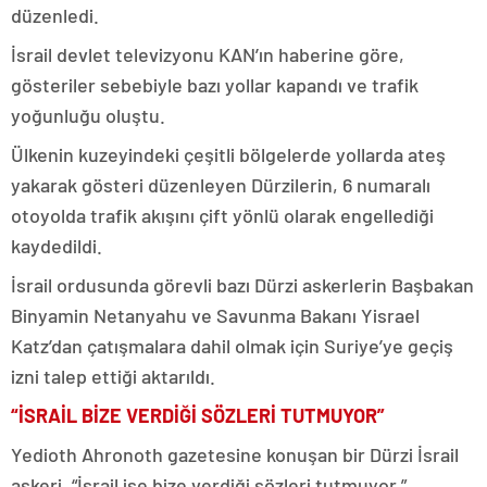
düzenledi.
İsrail devlet televizyonu KAN’ın haberine göre,
gösteriler sebebiyle bazı yollar kapandı ve trafik
yoğunluğu oluştu.
Ülkenin kuzeyindeki çeşitli bölgelerde yollarda ateş
yakarak gösteri düzenleyen Dürzilerin, 6 numaralı
otoyolda trafik akışını çift yönlü olarak engellediği
kaydedildi.
İsrail ordusunda görevli bazı Dürzi askerlerin Başbakan
Binyamin Netanyahu ve Savunma Bakanı Yisrael
Katz’dan çatışmalara dahil olmak için Suriye’ye geçiş
izni talep ettiği aktarıldı.
“İSRAİL BİZE VERDİĞİ SÖZLERİ TUTMUYOR”
Yedioth Ahronoth gazetesine konuşan bir Dürzi İsrail
askeri, “İsrail ise bize verdiği sözleri tutmuyor.”