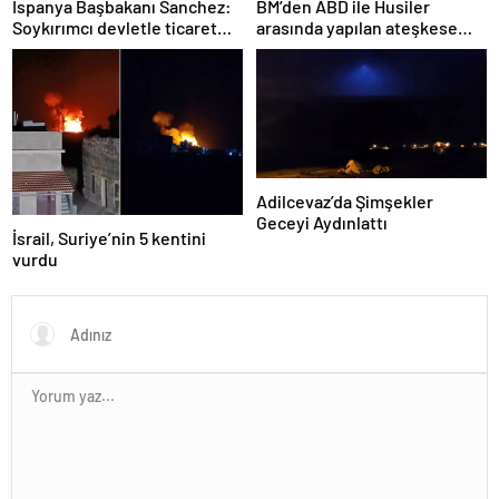
İspanya Başbakanı Sanchez:
BM’den ABD ile Husiler
Soykırımcı devletle ticaret
arasında yapılan ateşkese
yapmayız
ilişkin değerlendirme
Adilcevaz’da Şimşekler
Geceyi Aydınlattı
İsrail, Suriye’nin 5 kentini
vurdu