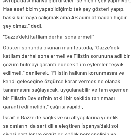
Avrupa’da Almanya gibi ülkeler ise hiçbir şey yapmıyor.
Maalesef bizim yapabildiğimiz tek şey gösteri yapıp,
baskı kurmaya çalışmak ama AB adım atmadan hiçbir
şey olmaz.” dedi.
“Gazze’deki katliam derhal sona ermeli”
Gösteri sonunda okunan manifestoda, “Gazze’deki
katliam derhal sona ermeli ve Filistin sorununa adil bir
çözüm bulmayı garanti edecek tüm eylemler teşvik
edilmeli.” denilerek, “Filistin halkının korunmasını ve
kendi geleceğine özgürce karar vermesine olanak
tanınmasını sağlayacak, uygulanabilir ve tam egemen
bir Filistin Devleti’nin etkili bir şekilde tanınması
garanti edilmelidir.” çağrısı yapıldı.
İsrail’in Gazze’de sağlık ve su altyapılarına yönelik
saldırılarını da sert dille eleştiren İspanya’daki sol
siyasi partiler ve örgütler, sağlık personelinin ve