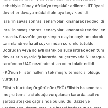
sebebiyle Güney Afrika’ya teşekkür edilerek, İİT üyesi
devletler davaya müdahil olmaya teşvik edildi.
İsrail’in savaş sonrası senaryoları kınanarak reddedildi
İsrail’in savaş sonrası senaryoları kınanarak reddedilen
kararda, Gazze’de gerçekleşen olaylar soykırım olarak
tanımlandı ve İsrail soykırımdan sorumlu tutuldu.
Doğrudan veya dolaylı olarak bu suça iştirak eden tüm
devletlerin uyarıldığı kararda, bu çerçevede Nikaragua
tarafından UAD nezdinde atılan adım takdir edildi.
FKÖ’nün Filistin halkının tek meşru temsilcisi olduğu
vurgusu
Filistin Kurtuluş Örgütü’nün (FKÖ) Filistin halkının tek
meşru temsilcisi olduğu vurgulanan kararda, acil ve
şartsız ateşkes çağrısında bulunuldu. Gazze’ye
yardımların ulaştırılması için insani koridorun açılması