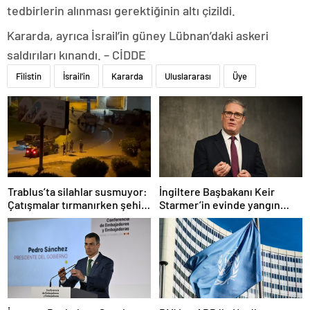
tedbirlerin alınması gerektiğinin altı çizildi.
Kararda, ayrıca İsrail’in güney Lübnan’daki askeri
saldırıları kınandı. – CİDDE
Filistin
İsrail'in
Kararda
Uluslararası
Üye
Trablus’ta silahlar susmuyor:
İngiltere Başbakanı Keir
Çatışmalar tırmanırken şehir
Starmer’in evinde yangın
alarmda
çıktı