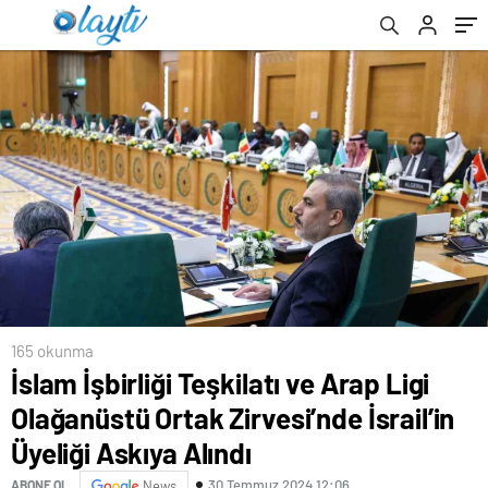
Askıya Alındı
165 okunma
İslam İşbirliği Teşkilatı ve Arap Ligi
Olağanüstü Ortak Zirvesi’nde İsrail’in
Üyeliği Askıya Alındı
30 Temmuz 2024 12:06
ABONE OL
News