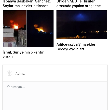
İspanya Başbakanı Sanchez:
BM’den ABD ile Husiler
Soykırımcı devletle ticaret
arasında yapılan ateşkese
yapmayız
ilişkin değerlendirme
Adilcevaz’da Şimşekler
Geceyi Aydınlattı
İsrail, Suriye’nin 5 kentini
vurdu