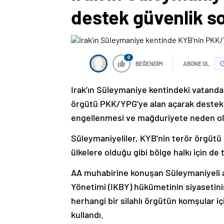
destek güvenlik s
0
BEĞENDİM
ABONE OL
Irak’ın Süleymaniye kentindeki vatandaş
örgütü PKK/YPG’ye alan açarak destek 
engellenmesi ve mağduriyete neden old
Süleymaniyeliler, KYB’nin terör örgüt
ülkelere olduğu gibi bölge halkı için d
AA muhabirine konuşan Süleymaniyeli a
Yönetimi (IKBY) hükümetinin siyasetinin 
herhangi bir silahlı örgütün komşular iç
kullandı.