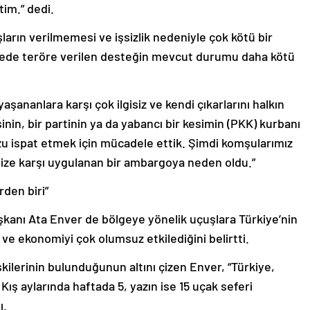
im.” dedi.
arın verilmemesi ve işsizlik nedeniyle çok kötü bir
lgede teröre verilen desteğin mevcut durumu daha kötü
aşananlara karşı çok ilgisiz ve kendi çıkarlarını halkın
nin, bir partinin ya da yabancı bir kesimin (PKK) kurbanı
zu ispat etmek için mücadele ettik. Şimdi komşularımız
 bize karşı uygulanan bir ambargoya neden oldu.”
rden biri”
kanı Ata Enver de bölgeye yönelik uçuşlara Türkiye’nin
ve ekonomiyi çok olumsuz etkilediğini belirtti.
lişkilerinin bulunduğunun altını çizen Enver, “Türkiye,
. Kış aylarında haftada 5, yazın ise 15 uçak seferi
ı.