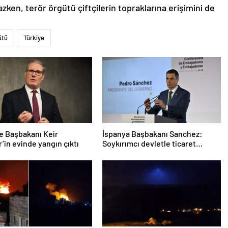
en, terör örgütü çiftçilerin topraklarına erişimini de
ütü
Türkiye
re Başbakanı Keir
İspanya Başbakanı Sanchez:
’in evinde yangın çıktı
Soykırımcı devletle ticaret
yapmayız