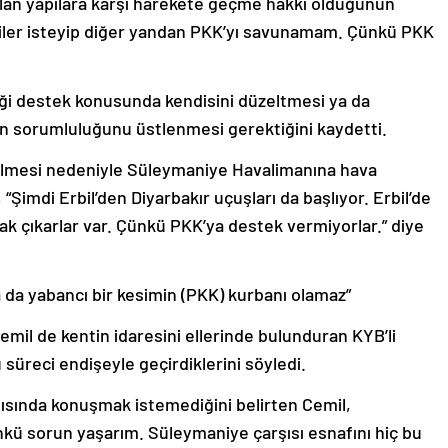
 olan yapılara karşı harekete geçme hakkı olduğunun
ilişkiler isteyip diğer yandan PKK’yı savunamam. Çünkü PKK
ği destek konusunda kendisini düzeltmesi ya da
ının sorumluluğunu üstlenmesi gerektiğini kaydetti.
rilmesi nedeniyle Süleymaniye Havalimanına hava
 “Şimdi Erbil’den Diyarbakır uçuşları da başlıyor. Erbil’de
ortak çıkarlar var. Çünkü PKK’ya destek vermiyorlar.” diye
ya da yabancı bir kesimin (PKK) kurbanı olamaz”
mil de kentin idaresini ellerinde bulunduran KYB’li
u süreci endişeyle geçirdiklerini söyledi.
ısında konuşmak istemediğini belirten Cemil,
ü sorun yaşarım. Süleymaniye çarşısı esnafını hiç bu