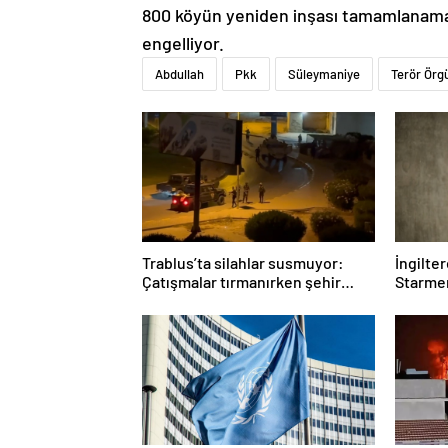
800 köyün yeniden inşası tamamlanamazk
engelliyor.
Abdullah
Pkk
Süleymaniye
Terör Örg
Trablus’ta silahlar susmuyor:
İngilte
Çatışmalar tırmanırken şehir
Starmer
alarmda