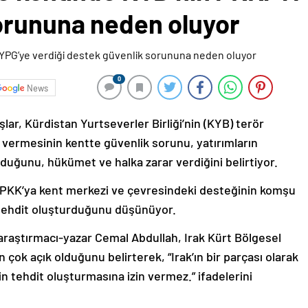
orununa neden oluyor
0
News
lar, Kürdistan Yurtseverler Birliği’nin (KYB) terör
vermesinin kentte güvenlik sorunu, yatırımların
uğunu, hükümet ve halka zarar verdiğini belirtiyor.
ü PKK’ya kent merkezi ve çevresindeki desteğinin komşu
e tehdit oluşturduğunu düşünüyor.
raştırmacı-yazar Cemal Abdullah, Irak Kürt Bölgesel
çok açık olduğunu belirterek, “Irak’ın bir parçası olarak
in tehdit oluşturmasına izin vermez.” ifadelerini