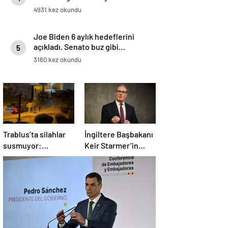
4931 kez okundu
Joe Biden 6 aylık hedeflerini
açıkladı. Senato buz gibi…
5
3160 kez okundu
Trablus’ta silahlar
İngiltere Başbakanı
susmuyor:
Keir Starmer’in
Çatışmalar
evinde yangın çıktı
tırmanırken şehir
alarmda