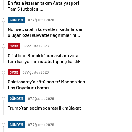
En fazla kızaran takım Antalyaspor!
Tam 5 futbolcu….
GÜNDEM
07 Ağustos 2026
Norweç silahlı kuvvetleri kadınlardan
oluşan özel kuvvetler eğitimlerini
başlattı.
SPOR
07 Ağustos 2026
Cristiano Ronaldo’nun akıllara zarar
tüm kariyerinin istatistiğini çıkardık !
SPOR
07 Ağustos 2026
Galatasaray’a kötü haber! Monaco’dan
flaş Onyekuru kararı.
GÜNDEM
07 Ağustos 2026
Trump’tan seçim sonrası ilk mülakat
GÜNDEM
07 Ağustos 2026