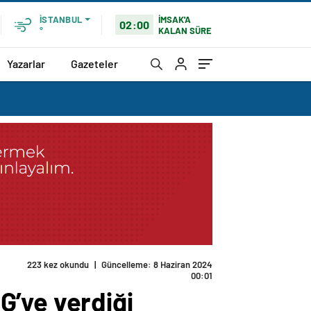
İMSAK'A
İSTANBUL
02:00
KALAN SÜRE
°
Yazarlar
Gazeteler
223 kez okundu
|
Güncelleme: 8 Haziran 2024
00:01
G’ye verdiği