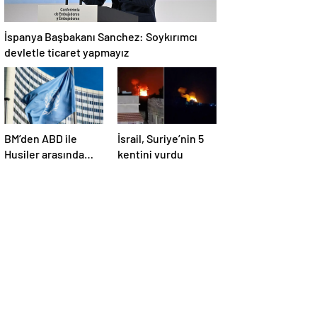
İspanya Başbakanı Sanchez: Soykırımcı
devletle ticaret yapmayız
BM’den ABD ile
İsrail, Suriye’nin 5
Husiler arasında
kentini vurdu
yapılan ateşkese
ilişkin
değerlendirme