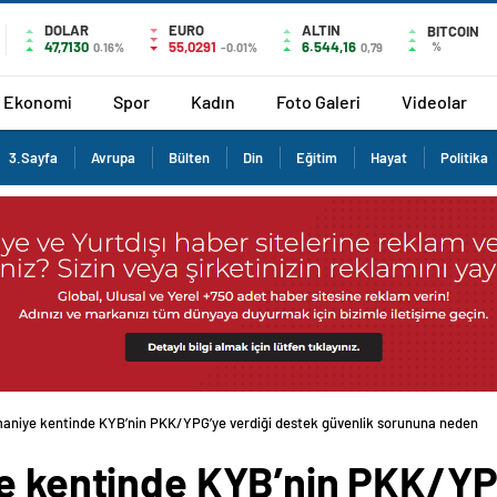
DOLAR
EURO
ALTIN
BITCOIN
47,7130
55,0291
6.544,16
%
0.16%
-0.01%
0,79
Ekonomi
Spor
Kadın
Foto Galeri
Videolar
3.Sayfa
Avrupa
Bülten
Din
Eğitim
Hayat
Politika
ymaniye kentinde KYB’nin PKK/YPG’ye verdiği destek güvenlik sorununa neden
ye kentinde KYB’nin PKK/YP