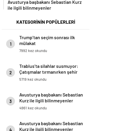
Avusturya başbakanı Sebastian Kurz
ile ilgili bilinmeyenler
KATEGORİNİN POPÜLERLERİ
Trump’tan seçim sonrası ilk
mülakat
1
7992 kez okundu
Trablus’ta silahlar susmuyor:
Çatışmalar tırmanırken şehir
2
alarmda
5719 kez okundu
Avusturya başbakanı Sebastian
Kurz ile ilgili bilinmeyenler
3
4961 kez okundu
Avusturya başbakanı Sebastian
Kurz ile ilgili bilinmeyenler
4