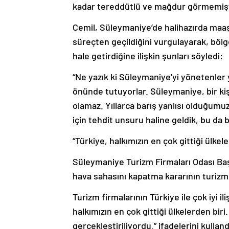
kadar tereddütlü ve mağdur görmemişt
Cemil, Süleymaniye’de halihazırda maaşl
süreçten geçildiğini vurgulayarak, bö
hale getirdiğine ilişkin şunları söyledi:
“Ne yazık ki Süleymaniye’yi yönetenler y
önünde tutuyorlar. Süleymaniye, bir kişi
olamaz. Yıllarca barış yanlısı olduğumu
için tehdit unsuru haline geldik, bu da
“Türkiye, halkımızın en çok gittiği ülkele
Süleymaniye Turizm Firmaları Odası Baş
hava sahasını kapatma kararının turizm 
Turizm firmalarının Türkiye ile çok iyi i
halkımızın en çok gittiği ülkelerden biri
gerçekleştiriliyordu.” ifadelerini kulland