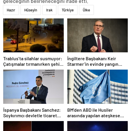
geleceğinin belirleneceğini ifade etti.
Hazır
Hüseyin
Irak
Türkiye
Ülke
Trablus’ta silahlar susmuyor:
İngiltere Başbakanı Keir
Çatışmalar tırmanırken şehir
Starmer’in evinde yangın
alarmda
çıktı
İspanya Başbakanı Sanchez:
BM’den ABD ile Husiler
Soykırımcı devletle ticaret
arasında yapılan ateşkese
yapmayız
ilişkin değerlendirme