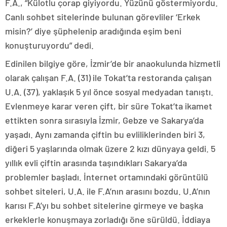
F.A., “Külotlu çorap giyiyordu. Yüzünü göstermiyordu.
Canlı sohbet sitelerinde bulunan görevliler ‘Erkek
misin?’ diye şüphelenip aradığında eşim beni
konuşturuyordu” dedi.
Edinilen bilgiye göre, İzmir’de bir anaokulunda hizmetli
olarak çalışan F.A. (31) ile Tokat’ta restoranda çalışan
U.A. (37), yaklaşık 5 yıl önce sosyal medyadan tanıştı.
Evlenmeye karar veren çift, bir süre Tokat’ta ikamet
ettikten sonra sırasıyla İzmir, Gebze ve Sakarya’da
yaşadı. Aynı zamanda çiftin bu evliliklerinden biri 3,
diğeri 5 yaşlarında olmak üzere 2 kızı dünyaya geldi. 5
yıllık evli çiftin arasında taşındıkları Sakarya’da
problemler başladı. İnternet ortamındaki görüntülü
sohbet siteleri, U.A. ile F.A’nın arasını bozdu. U.A’nın
karısı F.A’yı bu sohbet sitelerine girmeye ve başka
erkeklerle konuşmaya zorladığı öne sürüldü. İddiaya