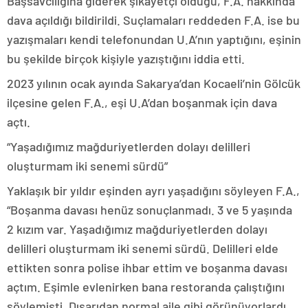
Başsavcılığına giderek şikayetçi olduğu, F.A. hakkında
dava açıldığı bildirildi. Suçlamaları reddeden F.A. ise bu
yazışmaları kendi telefonundan U.A’nın yaptığını, eşinin
bu şekilde birçok kişiyle yazıştığını iddia etti.
2023 yılının ocak ayında Sakarya’dan Kocaeli’nin Gölcük
ilçesine gelen F.A., eşi U.A’dan boşanmak için dava
açtı.
“Yaşadığımız mağduriyetlerden dolayı delilleri
oluşturmam iki senemi sürdü”
Yaklaşık bir yıldır eşinden ayrı yaşadığını söyleyen F.A.,
“Boşanma davası henüz sonuçlanmadı. 3 ve 5 yaşında
2 kızım var. Yaşadığımız mağduriyetlerden dolayı
delilleri oluşturmam iki senemi sürdü. Delilleri elde
ettikten sonra polise ihbar ettim ve boşanma davası
açtım. Eşimle evlenirken bana restoranda çalıştığını
söylemişti. Dışarıdan normal aile gibi görünüyorlardı.