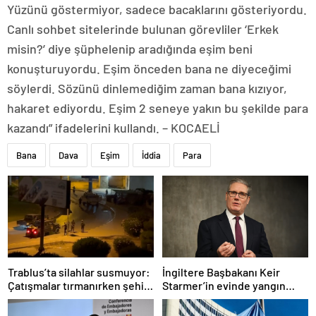
Yüzünü göstermiyor, sadece bacaklarını gösteriyordu.
Canlı sohbet sitelerinde bulunan görevliler ‘Erkek
misin?’ diye şüphelenip aradığında eşim beni
konuşturuyordu. Eşim önceden bana ne diyeceğimi
söylerdi. Sözünü dinlemediğim zaman bana kızıyor,
hakaret ediyordu. Eşim 2 seneye yakın bu şekilde para
kazandı” ifadelerini kullandı. – KOCAELİ
Bana
Dava
Eşim
İddia
Para
Trablus’ta silahlar susmuyor:
İngiltere Başbakanı Keir
Çatışmalar tırmanırken şehir
Starmer’in evinde yangın
alarmda
çıktı