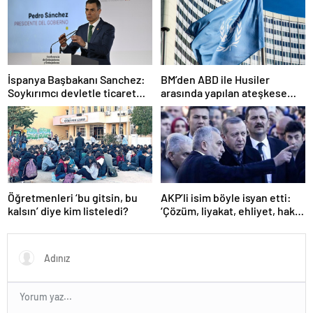
İspanya Başbakanı Sanchez:
BM’den ABD ile Husiler
Soykırımcı devletle ticaret
arasında yapılan ateşkese
yapmayız
ilişkin değerlendirme
Öğretmenleri ‘bu gitsin, bu
AKP’li isim böyle isyan etti:
kalsın’ diye kim listeledi?
‘Çözüm, liyakat, ehliyet, hak,
adalet’