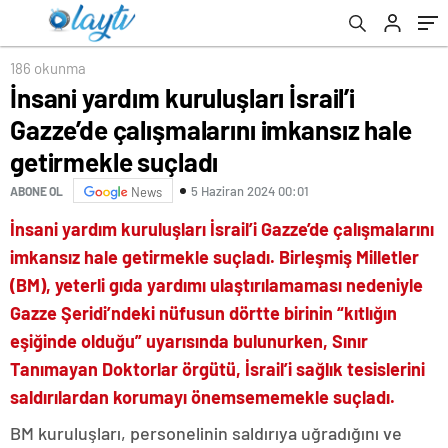
suçladı
186 okunma
İnsani yardım kuruluşları İsrail’i
Gazze’de çalışmalarını imkansız hale
getirmekle suçladı
5 Haziran 2024 00:01
ABONE OL
News
İnsani yardım kuruluşları İsrail’i Gazze’de çalışmalarını
imkansız hale getirmekle suçladı. Birleşmiş Milletler
(BM), yeterli gıda yardımı ulaştırılamaması nedeniyle
Gazze Şeridi’ndeki nüfusun dörtte birinin “kıtlığın
eşiğinde olduğu” uyarısında bulunurken, Sınır
Tanımayan Doktorlar örgütü, İsrail’i sağlık tesislerini
saldırılardan korumayı önemsememekle suçladı.
BM kuruluşları, personelinin saldırıya uğradığını ve