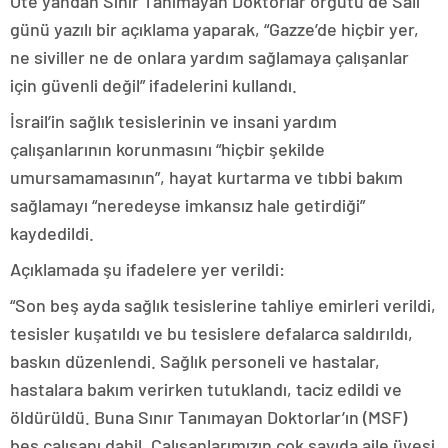
Öte yandan Sınır Tanımayan Doktorlar örgütü de Salı
günü yazılı bir açıklama yaparak, “Gazze’de hiçbir yer,
ne siviller ne de onlara yardım sağlamaya çalışanlar
için güvenli değil” ifadelerini kullandı.
İsrail’in sağlık tesislerinin ve insani yardım
çalışanlarının korunmasını “hiçbir şekilde
umursamamasının”, hayat kurtarma ve tıbbi bakım
sağlamayı “neredeyse imkansız hale getirdiği”
kaydedildi.
Açıklamada şu ifadelere yer verildi:
“Son beş ayda sağlık tesislerine tahliye emirleri verildi,
tesisler kuşatıldı ve bu tesislere defalarca saldırıldı,
baskın düzenlendi. Sağlık personeli ve hastalar,
hastalara bakım verirken tutuklandı, taciz edildi ve
öldürüldü. Buna Sınır Tanımayan Doktorlar’ın (MSF)
beş çalışanı dahil. Çalışanlarımızın çok sayıda aile üyesi