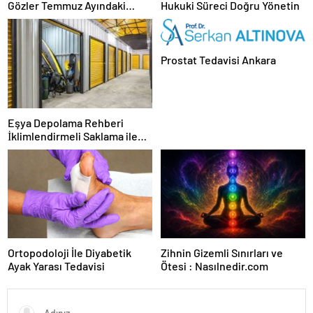
Gözler Temmuz Ayındaki
Hukuki Süreci Doğru Yönetin
Karar Duruşmasına Çevrildi
Prostat Tedavisi Ankara
Eşya Depolama Rehberi
İklimlendirmeli Saklama ile
Güvenli Kullanım
Ortopodoloji İle Diyabetik
Zihnin Gizemli Sınırları ve
Ayak Yarası Tedavisi
Ötesi : Nasılnedir.com