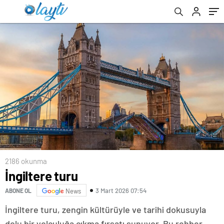
2186 okunma
İngiltere turu
3 Mart 2026 07:54
ABONE OL
News
İngiltere turu, zengin kültürüyle ve tarihi dokusuyla
dolu bir yolculuğa çıkma fırsatı sunuyor. Bu rehber,