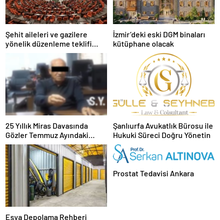
Şehit aileleri ve gazilere
İzmir’deki eski DGM binaları
yönelik düzenleme teklifi
kütüphane olacak
Meclis’te kabul edildi
25 Yıllık Miras Davasında
Şanlıurfa Avukatlık Bürosu ile
Gözler Temmuz Ayındaki
Hukuki Süreci Doğru Yönetin
Karar Duruşmasına Çevrildi
Prostat Tedavisi Ankara
Eşya Depolama Rehberi