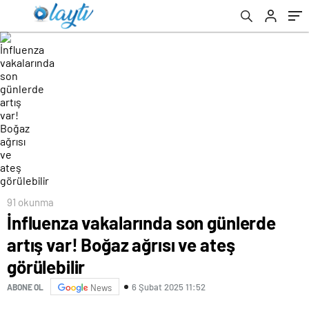
91 okunma
İnfluenza vakalarında son günlerde
artış var! Boğaz ağrısı ve ateş
görülebilir
6 Şubat 2025 11:52
ABONE OL
News