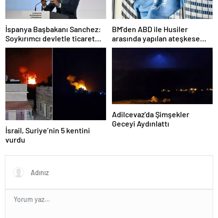
İspanya Başbakanı Sanchez:
BM’den ABD ile Husiler
Soykırımcı devletle ticaret
arasında yapılan ateşkese
yapmayız
ilişkin değerlendirme
Adilcevaz’da Şimşekler
Geceyi Aydınlattı
İsrail, Suriye’nin 5 kentini
vurdu