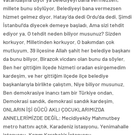
millete bunu söylüyor. Belediyeyi bana vermezsen
hizmet gelmez diyor. Hatay’da dedi Ordu’da dedi. Şimdi
İstanbul’da diyecek demeye başladı. Ama sizi tehdit
ediyor ya. O tehdit neden biliyor musunuz? Sizden
korkuyor. Milletinden korkuyor. O bakımdan çok
mutluyum. 39 ilçesine Allah şahit her belediye başkanı
da bunu biliyor. Birazcık vicdanı olan bunu da söyler.
Ben her gittiğim ilçede hizmeti oradan esirgemedim
kardeşim. ve her gittiğim ilçede ilçe belediye
başkanlarıyla birlikte çalıştım. Niye biliyor musunuz.
Ben demokrasiye inancı tam bir Türkiye ondan.
Demokrasi sandık, demokrasi sandık kardeşim.
ONLARIN İŞİ GÜCÜ AKLI ÇOCUKLARIMIZDA
ANNELERİMİZDE DEĞİL: Mecidiyeköy Mahmutbey
metro hattını açtık. Karadeniz istasyonu, Yenimahalle
istasyonu, Kazım Karabekir İstasyonu,