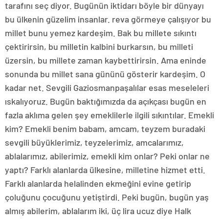
tarafını seç diyor. Bugünün iktidarı böyle bir dünyayı
bu ülkenin güzelim insanlar. reva görmeye çalışıyor bu
millet bunu yemez kardeşim. Bak bu millete sıkıntı
çektirirsin, bu milletin kalbini burkarsın, bu milleti
üzersin, bu millete zaman kaybettirirsin. Ama eninde
sonunda bu millet sana gününü gösterir kardeşim. O
kadar net. Sevgili Gaziosmanpaşalılar esas meseleleri
ıskalıyoruz. Bugün baktığımızda da açıkçası bugün en
fazla aklıma gelen şey emeklilerle ilgili sıkıntılar. Emekli
kim? Emekli benim babam, amcam, teyzem buradaki
sevgili büyüklerimiz, teyzelerimiz, amcalarımız,
ablalarımız, abilerimiz, emekli kim onlar? Peki onlar ne
yaptı? Farklı alanlarda ülkesine, milletine hizmet etti.
Farklı alanlarda helalinden ekmeğini evine getirip
çoluğunu çocuğunu yetiştirdi. Peki bugün, bugün yaş
almış abilerim, ablalarım iki, üç lira ucuz diye Halk