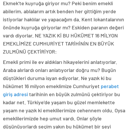
Ekmek’te kuyruğa giriyor mu? Peki benim emekli
abilerim, ablalarım artık benden her gittiğim yerde
istiyorlar haklılar ve yapacağım da. Kent lokantalarının
önünde kuyruğa giriyorlar mı? Eskiden paranın değeri
vardı diyorlar. NE YAZIK Kİ BU HÜKÜMET 16 MİLYON
EMEKLİMİZE CUMHURİYET TARİHİNİN EN BÜYÜK
ZULMÜNÜ ÇEKTİRİYOR:
Emekli primi ile ev aldıkları hikayelerini anlatıyorlar.
Araba alırlardı onları anlatıyorlar doğru mu? Bugün
düştükleri duruma isyan ediyorlar. Ne yazık ki bu
hükümet 16 milyon emeklimize Cumhuriyet
perabet
giriş adresi
tarihinin en büyük zulmünü çektiriyor bu
kadar net. Türkiye’de yaşam bu güzel memlekette
yaşam ne yazık ki emeklilerimize cehennem oldu. Oysa
emeklilerimizde hep umut vardı. Onlar şöyle
düşünüyorlardı seçim yakın bu hükümet bir şeyi