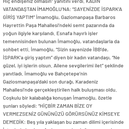
Hiç endişeniz olmasın” yanıtını verdi. KADIN
VATANDAŞTAN İMAMOĞLU’NA: “SAYENİZDE İSPARK’A
GİRİŞ YAPTIM” İmamoğlu, Gaziomanpaşa Barbaros
Hayrettin Paşa Mahallesi’ndeki semt pazarında da
yoğun ilgiyle karşılandı. Esnafa hayırlı işler
temennisinden bulunan İmamoğlu, vatandaşlarla da
sohbet etti. İmamoğlu, “Sizin sayenizde İBB’de,
İSPARK’a giriş yaptım” diyen bir kadın vatandaşı, “Ne
güzel, iyi işlerin olsun. Ailene sevgilerimi ilet” şeklinde
yanıtladı. İmamoğlu ve Bahçetepe’nin
Gaziosmanpaşa’daki son durağı, Karadeniz
Mahallesi’nde gerçekleştirilen halk buluşması oldu.
Coşkulu bir kalabalığa konuşan İmamoğlu, özetle
şunları söyledi: “HİÇBİR ZAMAN BİZE OY
VERMEZSENİZ GÜNÜNÜZÜ GÖRÜRSÜNÜZ KİMSEYE
DEMEDİK: Beş yıla yaklaşan bu zaman dilimi içerisinde