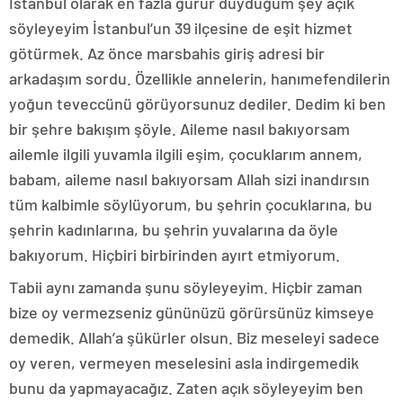
İstanbul olarak en fazla gurur duyduğum şey açık
söyleyeyim İstanbul’un 39 ilçesine de eşit hizmet
götürmek. Az önce marsbahis giriş adresi bir
arkadaşım sordu. Özellikle annelerin, hanımefendilerin
yoğun teveccünü görüyorsunuz dediler. Dedim ki ben
bir şehre bakışım şöyle. Aileme nasıl bakıyorsam
ailemle ilgili yuvamla ilgili eşim, çocuklarım annem,
babam, aileme nasıl bakıyorsam Allah sizi inandırsın
tüm kalbimle söylüyorum, bu şehrin çocuklarına, bu
şehrin kadınlarına, bu şehrin yuvalarına da öyle
bakıyorum. Hiçbiri birbirinden ayırt etmiyorum.
Tabii aynı zamanda şunu söyleyeyim. Hiçbir zaman
bize oy vermezseniz gününüzü görürsünüz kimseye
demedik. Allah’a şükürler olsun. Biz meseleyi sadece
oy veren, vermeyen meselesini asla indirgemedik
bunu da yapmayacağız. Zaten açık söyleyeyim ben