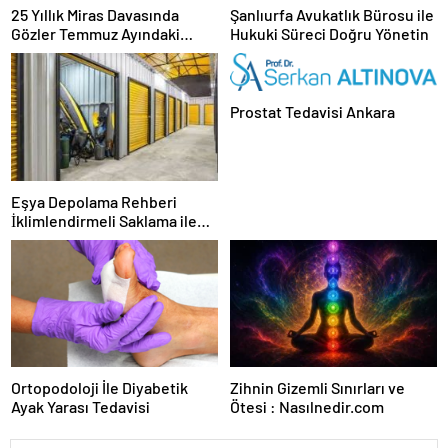
25 Yıllık Miras Davasında
Şanlıurfa Avukatlık Bürosu ile
Gözler Temmuz Ayındaki
Hukuki Süreci Doğru Yönetin
Karar Duruşmasına Çevrildi
Prostat Tedavisi Ankara
Eşya Depolama Rehberi
İklimlendirmeli Saklama ile
Güvenli Kullanım
Ortopodoloji İle Diyabetik
Zihnin Gizemli Sınırları ve
Ayak Yarası Tedavisi
Ötesi : Nasılnedir.com