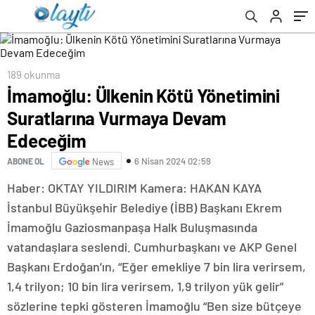
189 okunma
İmamoğlu: Ülkenin Kötü Yönetimini
Suratlarına Vurmaya Devam
Edeceğim
6 Nisan 2024 02:59
ABONE OL
News
Haber: OKTAY YILDIRIM Kamera: HAKAN KAYA
İstanbul Büyükşehir Belediye (İBB) Başkanı Ekrem
İmamoğlu Gaziosmanpaşa Halk Buluşmasında
vatandaşlara seslendi. Cumhurbaşkanı ve AKP Genel
Başkanı Erdoğan’ın, “Eğer emekliye 7 bin lira verirsem,
1,4 trilyon; 10 bin lira verirsem, 1,9 trilyon yük gelir”
sözlerine tepki gösteren İmamoğlu “Ben size bütçeye