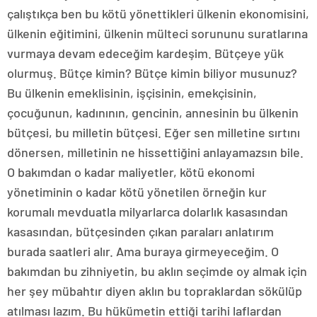
çalıştıkça ben bu kötü yönettikleri ülkenin ekonomisini,
ülkenin eğitimini, ülkenin mülteci sorununu suratlarına
vurmaya devam edeceğim kardeşim. Bütçeye yük
olurmuş. Bütçe kimin? Bütçe kimin biliyor musunuz?
Bu ülkenin emeklisinin, işçisinin, emekçisinin,
çocuğunun, kadınının, gencinin, annesinin bu ülkenin
bütçesi, bu milletin bütçesi. Eğer sen milletine sırtını
dönersen, milletinin ne hissettiğini anlayamazsın bile.
O bakımdan o kadar maliyetler, kötü ekonomi
yönetiminin o kadar kötü yönetilen örneğin kur
korumalı mevduatla milyarlarca dolarlık kasasından
kasasından, bütçesinden çıkan paraları anlatırım
burada saatleri alır. Ama buraya girmeyeceğim. O
bakımdan bu zihniyetin, bu aklın seçimde oy almak için
her şey mübahtır diyen aklın bu topraklardan sökülüp
atılması lazım. Bu hükümetin ettiği tarihi laflardan