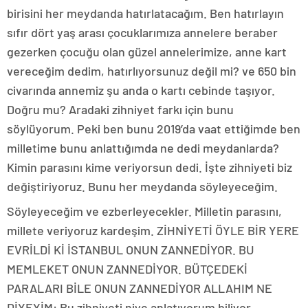
birisini her meydanda hatırlatacağım. Ben hatırlayın
sıfır dört yaş arası çocuklarımıza annelere beraber
gezerken çocuğu olan güzel annelerimize, anne kart
vereceğim dedim, hatırlıyorsunuz değil mi? ve 650 bin
civarında annemiz şu anda o kartı cebinde taşıyor.
Doğru mu? Aradaki zihniyet farkı için bunu
söylüyorum. Peki ben bunu 2019’da vaat ettiğimde ben
milletime bunu anlattığımda ne dedi meydanlarda?
Kimin parasını kime veriyorsun dedi. İşte zihniyeti biz
değiştiriyoruz. Bunu her meydanda söyleyeceğim.
Söyleyeceğim ve ezberleyecekler. Milletin parasını,
millete veriyoruz kardeşim. ZİHNİYETİ ÖYLE BİR YERE
EVRİLDİ Kİ İSTANBUL ONUN ZANNEDİYOR. BU
MEMLEKET ONUN ZANNEDİYOR. BÜTÇEDEKİ
PARALARI BİLE ONUN ZANNEDİYOR ALLAHIM NE
DİYEYİM: Bu zihniyeti niye anlatıyorum biliyor