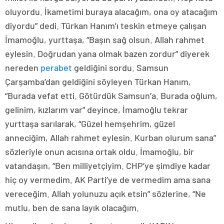
oluyordu. İkametimi buraya alacağım, ona oy atacağım
diyordu” dedi. Türkan Hanım’ı teskin etmeye çalışan
İmamoğlu, yurttaşa, “Başın sağ olsun. Allah rahmet
eylesin. Doğrudan yana olmak bazen zordur” diyerek
nereden
perabet
geldiğini sordu. Samsun
Çarşamba’dan geldiğini söyleyen Türkan Hanım,
“Burada vefat etti. Götürdük Samsun’a. Burada oğlum,
gelinim, kızlarım var” deyince, İmamoğlu tekrar
yurttaşa sarılarak, “Güzel hemşehrim, güzel
anneciğim, Allah rahmet eylesin. Kurban olurum sana”
sözleriyle onun acısına ortak oldu. İmamoğlu, bir
vatandaşın, “Ben milliyetçiyim. CHP’ye şimdiye kadar
hiç oy vermedim. AK Parti’ye de vermedim ama sana
vereceğim. Allah yolunuzu açık etsin” sözlerine, “Ne
mutlu, ben de sana layık olacağım.