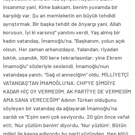
insanımız yani. Kime baksam, benim yuvamda bir
karşılığı var. Şu an memleketin en büyük tehdidi
ayrıştırmak. Bir başka tehdit de önyargı yani. Allah
korusun. İyi ki varsınız” yanıtını verdi. Yaş almış bir
kadın vatandaş, İmamoğlu’na, “Başkanım, yolun açık
olsun. Her zaman arkanızdayız. Yalandan, riyadan
bıktık, usandık. 100 kere tekrarlasınlar; yine Ekrem
İmamoğlu” sözleriyle seslendi. İmamoğlu’nun
vatandaşa yanıtı, “Sağ ol anneciğim” oldu. MİLLİYETÇİ
VATANDAŞ’TAN İMAMOĞLU’NA: CHP’YE ŞİMDİYE
KADAR HİÇ OY VERMEDİM. AK PARTİ’YE DE VERMEDİM
AMA SANA VERECEĞİM” Adının Türkan olduğunu
söyleyen bir vatandaş da ağlayarak İmamoğlu’na
sarıldı ve “Eşim seni çok seviyordu. 20 gün önce vefat
etti. ‘Nur yüzlüm benim’ diyordu, ‘Nur yüzlüm’. Bütün
millet ile kavga ediyordu bu parti yüzünden. Hep kötü