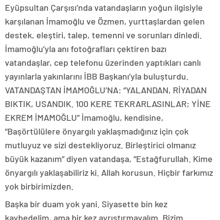
Eyüpsultan Çarşısı’nda vatandaşların yoğun ilgisiyle
karşılanan İmamoğlu ve Özmen, yurttaşlardan gelen
destek, eleştiri, talep, temenni ve sorunları dinledi.
İmamoğlu’yla anı fotoğrafları çektiren bazı
vatandaşlar, cep telefonu üzerinden yaptıkları canlı
yayınlarla yakınlarını İBB Başkanı’yla buluşturdu.
VATANDAŞTAN İMAMOĞLU’NA: “YALANDAN, RİYADAN
BIKTIK, USANDIK. 100 KERE TEKRARLASINLAR; YİNE
EKREM İMAMOĞLU” İmamoğlu, kendisine,
“Başörtülülere önyargılı yaklaşmadığınız için çok
mutluyuz ve sizi destekliyoruz. Birleştirici olmanız
büyük kazanım” diyen vatandaşa, “Estağfurullah. Kime
önyargılı yaklaşabiliriz ki. Allah korusun. Hiçbir farkımız
yok birbirimizden.
Başka bir duam yok yani. Siyasette bin kez
kaybedelim, ama bir kez ayrıştırmayalım. Bizim