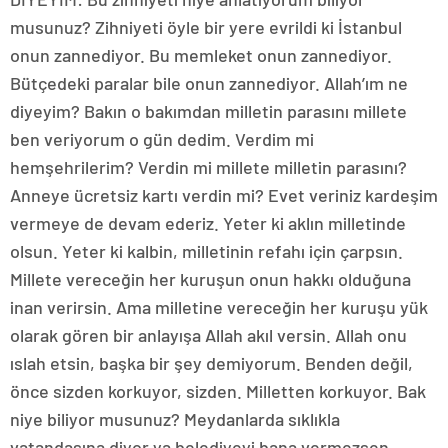
musunuz? Zihniyeti öyle bir yere evrildi ki İstanbul
onun zannediyor. Bu memleket onun zannediyor.
Bütçedeki paralar bile onun zannediyor. Allah’ım ne
diyeyim? Bakın o bakımdan milletin parasını millete
ben veriyorum o gün dedim. Verdim mi
hemşehrilerim? Verdin mi millete milletin parasını?
Anneye ücretsiz kartı verdin mi? Evet veriniz kardeşim
vermeye de devam ederiz. Yeter ki aklın milletinde
olsun. Yeter ki kalbin, milletinin refahı için çarpsın.
Millete vereceğin her kuruşun onun hakkı olduğuna
inan verirsin. Ama milletine vereceğin her kuruşu yük
olarak gören bir anlayışa Allah akıl versin. Allah onu
ıslah etsin, başka bir şey demiyorum. Benden değil,
önce sizden korkuyor, sizden. Milletten korkuyor. Bak
niye biliyor musunuz? Meydanlarda sıklıkla
vatandaşına diyor ya belediyeyi bana vermezsen,