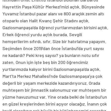
Hayrettin Paşa Kültür Merkezi’mizi açtık. Bünyesinde
Yuvamız İstanbul pazar alanı ve 800 araçlık zemin altı
otoparkı olan Halit Kıvanç Şehir Stadını açtık.
Gaziosmanpaşa’da öğrenci yurtlarımızdan birisini açtık.
Erkek öğrenci yurdu açtık burada. Sevgili
hemşerilerim sıfırdı, sıfır. Size bir hatırlatma yapayım.
Seçimden önce 2019’dan önce İstanbul’da yurt sayısı
ne kadardı? Peki kreş sayısı? ya bunların notu sıfır
zaten. Onun için işte beş bin 200 öğrencimiz
yurtlarımızda kalıyor birini Gaziosmanpaşa’da açtık.
Mart’ta Merkez Mahallesi’nde Gaziosmanpaşa’ya çok
değerli bir yaşam merkezide kazandırıyoruz. Orada
muhteşem bir jimnastik salonumuz var muhteşem bir
yüzme havuzumuz var. Yine orada belki de İstanbul’un
en güzel kreşlerinden birini açıyor olacağız. İnanın çok
keyif alacağınız çok büyük bir kütüphanemizi açacağız.