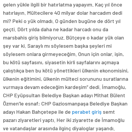
gelen yükle ilgili bir hatırlatma yapayım. Kaç yıl önce
hatırlayın. Mültecilere 40 milyar dolar harcadım dedi
mi? Peki o yük olmadı. O günden bugüne de dört yıl
geçti. Dört yılda daha ne kadar harcadı onu da
marsbahis giriş bilmiyoruz. Bütçeye o kadar yük olan
şey var ki. Saraylı mı söylesem başka şeyleri mi
söylesem onlara girmeyeceğim. Onun için onlar. işin,
bu kötü sayfasını, siyasetin kirli sayfalarını açmaya
çalıştıkça ben bu kötü yönettikleri ülkenin ekonomisini,
ülkenin eğitimini, ülkenin mülteci sorununu suratlarına
vurmaya devam edeceğim kardeşim” dedi. İmamoğlu,
CHP Eyüpsultan Belediye Başkan adayı Mithat Bülent
Özmen’le esnaf; CHP Gaziosmanpaşa Belediye Başkan
adayı Hakan Bahçetepe ile de
perabet giriş
semt
pazarı ziyaretleri yaptı. Her iki ziyarette de İmamoğlu
ve vatandaşlar arasında ilginç diyaloglar yaşandı.