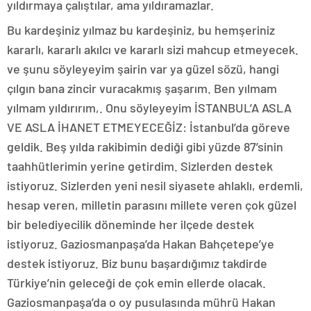
yıldırmaya çalıştılar, ama yıldıramazlar.
Bu kardeşiniz yılmaz bu kardeşiniz, bu hemşeriniz
kararlı, kararlı akılcı ve kararlı sizi mahcup etmeyecek.
ve şunu söyleyeyim şairin var ya güzel sözü, hangi
çılgın bana zincir vuracakmış şaşarım. Ben yılmam
yılmam yıldırırım,. Onu söyleyeyim İSTANBUL’A ASLA
VE ASLA İHANET ETMEYECEĞİZ: İstanbul’da göreve
geldik. Beş yılda rakibimin dediği gibi yüzde 87’sinin
taahhütlerimin yerine getirdim. Sizlerden destek
istiyoruz. Sizlerden yeni nesil siyasete ahlaklı, erdemli,
hesap veren, milletin parasını millete veren çok güzel
bir belediyecilik döneminde her ilçede destek
istiyoruz. Gaziosmanpaşa’da Hakan Bahçetepe’ye
destek istiyoruz. Biz bunu başardığımız takdirde
Türkiye’nin geleceği de çok emin ellerde olacak.
Gaziosmanpaşa’da o oy pusulasında mührü Hakan