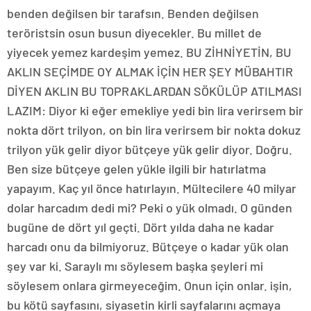
benden değilsen bir tarafsın. Benden değilsen
teröristsin osun busun diyecekler. Bu millet de
yiyecek yemez kardeşim yemez. BU ZİHNİYETİN, BU
AKLIN SEÇİMDE OY ALMAK İÇİN HER ŞEY MÜBAHTIR
DİYEN AKLIN BU TOPRAKLARDAN SÖKÜLÜP ATILMASI
LAZIM: Diyor ki eğer emekliye yedi bin lira verirsem bir
nokta dört trilyon, on bin lira verirsem bir nokta dokuz
trilyon yük gelir diyor bütçeye yük gelir diyor. Doğru.
Ben size bütçeye gelen yükle ilgili bir hatırlatma
yapayım. Kaç yıl önce hatırlayın. Mültecilere 40 milyar
dolar harcadım dedi mi? Peki o yük olmadı. O günden
bugüne de dört yıl geçti. Dört yılda daha ne kadar
harcadı onu da bilmiyoruz. Bütçeye o kadar yük olan
şey var ki. Saraylı mı söylesem başka şeyleri mi
söylesem onlara girmeyeceğim. Onun için onlar. işin,
bu kötü sayfasını, siyasetin kirli sayfalarını açmaya