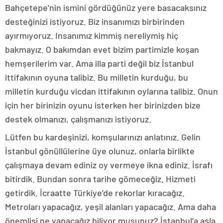
Bahçetepe’nin ismini gördüğünüz yere basacaksınız
desteğinizi istiyoruz. Biz insanımızı birbirinden
ayırmıyoruz. Insanımız kimmiş nereliymiş hiç
bakmayız. O bakımdan evet bizim partimizle koşan
hemşerilerim var. Ama illa parti değil biz İstanbul
ittifakının oyuna talibiz. Bu milletin kurduğu, bu
milletin kurduğu vicdan ittifakının oylarına talibiz. Onun
için her birinizin oyunu isterken her birinizden bize
destek olmanızı, çalışmanızı istiyoruz.
Lütfen bu kardeşinizi, komşularınızı anlatınız. Gelin
İstanbul gönüllülerine üye olunuz, onlarla birlikte
çalışmaya devam ediniz oy vermeye ikna ediniz. İsrafı
bitirdik. Bundan sonra tarihe gömeceğiz. Hizmeti
getirdik. İcraatte Türkiye’de rekorlar kıracağız.
Metroları yapacağız, yeşil alanları yapacağız. Ama daha
önemlisi ne yapacağız biliyor musunuz? İstanbul’a asla