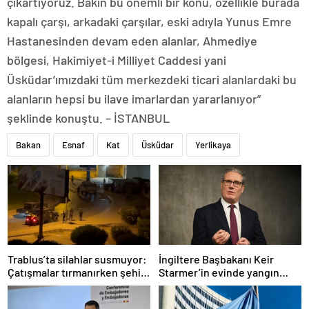
çıkartıyoruz. Bakın bu önemli bir konu, özellikle burada
kapalı çarşı, arkadaki çarşılar, eski adıyla Yunus Emre
Hastanesinden devam eden alanlar, Ahmediye
bölgesi, Hakimiyet-i Milliyet Caddesi yani
Üsküdar’ımızdaki tüm merkezdeki ticari alanlardaki bu
alanların hepsi bu ilave imarlardan yararlanıyor”
şeklinde konuştu. – İSTANBUL
Bakan
Esnaf
Kat
Üsküdar
Yerlikaya
Trablus’ta silahlar susmuyor:
İngiltere Başbakanı Keir
Çatışmalar tırmanırken şehir
Starmer’in evinde yangın
alarmda
çıktı