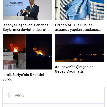
İspanya Başbakanı Sanchez:
BM’den ABD ile Husiler
Soykırımcı devletle ticaret
arasında yapılan ateşkese
yapmayız
ilişkin değerlendirme
Adilcevaz’da Şimşekler
Geceyi Aydınlattı
İsrail, Suriye’nin 5 kentini
vurdu