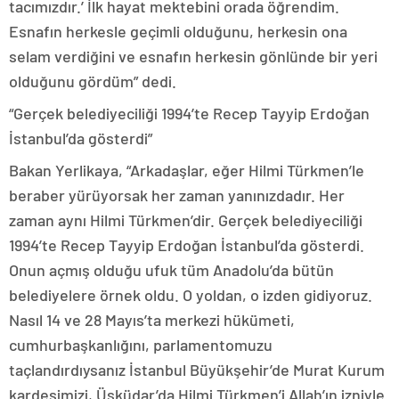
tacımızdır.’ İlk hayat mektebini orada öğrendim.
Esnafın herkesle geçimli olduğunu, herkesin ona
selam verdiğini ve esnafın herkesin gönlünde bir yeri
olduğunu gördüm” dedi.
“Gerçek belediyeciliği 1994’te Recep Tayyip Erdoğan
İstanbul’da gösterdi”
Bakan Yerlikaya, “Arkadaşlar, eğer Hilmi Türkmen’le
beraber yürüyorsak her zaman yanınızdadır. Her
zaman aynı Hilmi Türkmen’dir. Gerçek belediyeciliği
1994’te Recep Tayyip Erdoğan İstanbul’da gösterdi.
Onun açmış olduğu ufuk tüm Anadolu’da bütün
belediyelere örnek oldu. O yoldan, o izden gidiyoruz.
Nasıl 14 ve 28 Mayıs’ta merkezi hükümeti,
cumhurbaşkanlığını, parlamentomuzu
taçlandırdıysanız İstanbul Büyükşehir’de Murat Kurum
kardeşimizi, Üsküdar’da Hilmi Türkmen’i Allah’ın izniyle