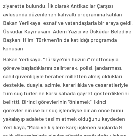
ziyarette bulundu. İlk olarak Antikacılar Çarşısı
avlusunda düzenlenen kahvaltı programına katılan
Bakan Yerlikaya, esnaf ve vatandaşlarla bir araya geldi.
Üsküdar Kaymakamı Adem Yazıcı ve Üsküdar Belediye
Başkanı Hilmi Türkmen’in de katıldığı programda
konuşan
Bakan Yerlikaya, “Türkiye’nin huzuru” mottosuyla
göreve başladıklarını belirterek, polisi, jandarması,
sahil güvenliğiyle beraber milletten almış oldukları
destekle, duayla, azimle, kararlılıkla ve cesaretleriyle
tüm suç türlerine karşı sahada gayret gösterdiklerini
belirtti. Birinci görevlerinin “önlemek”, ikinci
görevlerinin ise bir suç işlendiyse bir an önce bunu
yakalayıp adalete teslim etmek olduğunu kaydeden
Yerlikaya, “Mala ve kişilere karşı işlenen suçlarda 9
aylık dönemimizde olaylar süratle aşağı doğru iniyor.