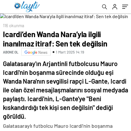
116 okunma
Icardi’den Wanda Nara’yla ilgili
inanılmaz itiraf: Sen tek değilsin
1 Mart 2025 14:19
ABONE OL
News
Galatasaray'ın Arjantinli futbolcusu Mauro
Icardi'nin boşanma sürecinde olduğu eşi
Wanda Nara'nın sevgilisi rapçi L-Gante, Icardi
ile olan özel mesajlaşmalarını sosyal medyada
paylaştı. Icardi'nin, L-Gante'ye "Beni
kıskandırdığı tek kişi sen değilsin" dediği
görüldü.
Galatasaraylı futbolcu Mauro Icardi'nin boşanma