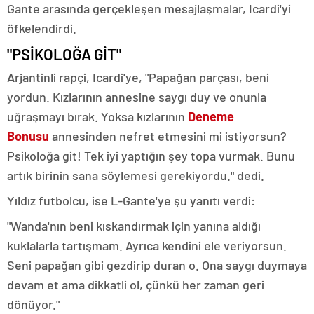
Gante arasında gerçekleşen mesajlaşmalar, Icardi'yi
öfkelendirdi.
"PSİKOLOĞA GİT"
Arjantinli rapçi, Icardi'ye, "Papağan parçası, beni
yordun. Kızlarının annesine saygı duy ve onunla
uğraşmayı bırak. Yoksa kızlarının
Deneme
Bonusu
annesinden nefret etmesini mi istiyorsun?
Psikoloğa git! Tek iyi yaptığın şey topa vurmak. Bunu
artık birinin sana söylemesi gerekiyordu." dedi.
Yıldız futbolcu, ise L-Gante'ye şu yanıtı verdi:
"Wanda'nın beni kıskandırmak için yanına aldığı
kuklalarla tartışmam. Ayrıca kendini ele veriyorsun.
Seni papağan gibi gezdirip duran o. Ona saygı duymaya
devam et ama dikkatli ol, çünkü her zaman geri
dönüyor."