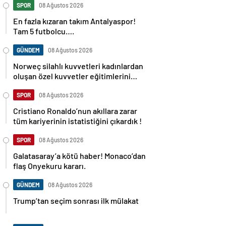
SPOR
08 Ağustos 2026
En fazla kızaran takım Antalyaspor!
Tam 5 futbolcu….
GÜNDEM
08 Ağustos 2026
Norweç silahlı kuvvetleri kadınlardan
oluşan özel kuvvetler eğitimlerini
başlattı.
SPOR
08 Ağustos 2026
Cristiano Ronaldo’nun akıllara zarar
tüm kariyerinin istatistiğini çıkardık !
SPOR
08 Ağustos 2026
Galatasaray’a kötü haber! Monaco’dan
flaş Onyekuru kararı.
GÜNDEM
08 Ağustos 2026
Trump’tan seçim sonrası ilk mülakat