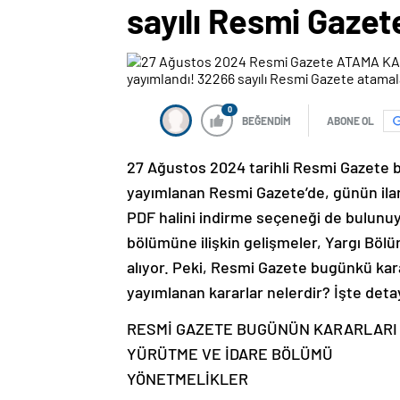
sayılı Resmi Gazete
0
BEĞENDİM
ABONE OL
27 Ağustos 2024 tarihli Resmi Gazete 
yayımlanan Resmi Gazete’de, günün ilanl
PDF halini indirme seçeneği de bulunu
bölümüne ilişkin gelişmeler, Yargı Bölü
alıyor. Peki, Resmi Gazete bugünkü ka
yayımlanan kararlar nelerdir? İşte det
RESMİ GAZETE BUGÜNÜN KARARLARI
YÜRÜTME VE İDARE BÖLÜMÜ
YÖNETMELİKLER