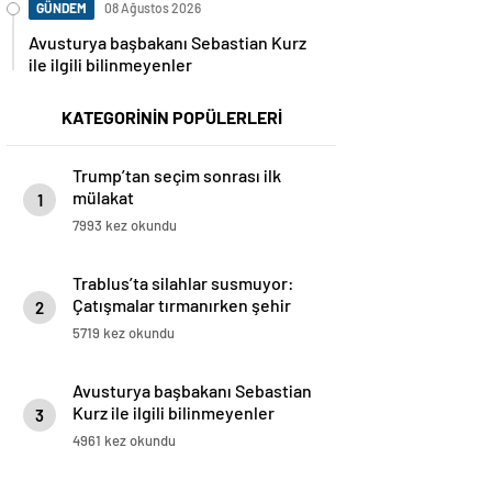
GÜNDEM
08 Ağustos 2026
Avusturya başbakanı Sebastian Kurz
ile ilgili bilinmeyenler
KATEGORİNİN POPÜLERLERİ
Trump’tan seçim sonrası ilk
mülakat
1
7993 kez okundu
Trablus’ta silahlar susmuyor:
Çatışmalar tırmanırken şehir
2
alarmda
5719 kez okundu
Avusturya başbakanı Sebastian
Kurz ile ilgili bilinmeyenler
3
4961 kez okundu