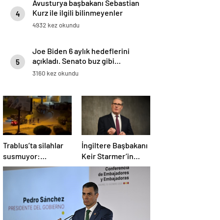
Avusturya başbakanı Sebastian
Kurz ile ilgili bilinmeyenler
4
4932 kez okundu
Joe Biden 6 aylık hedeflerini
açıkladı. Senato buz gibi…
5
3160 kez okundu
Trablus’ta silahlar
İngiltere Başbakanı
susmuyor:
Keir Starmer’in
Çatışmalar
evinde yangın çıktı
tırmanırken şehir
alarmda