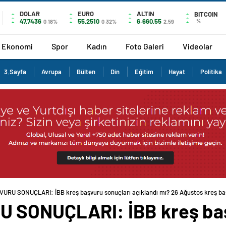
DOLAR
EURO
ALTIN
BITCOIN
47,7436
55,2510
6.660,55
%
0.18%
0.32%
2,59
Ekonomi
Spor
Kadın
Foto Galeri
Videolar
3.Sayfa
Avrupa
Bülten
Din
Eğitim
Hayat
Politika
URU SONUÇLARI: İBB kreş başvuru sonuçları açıklandı mı? 26 Ağustos kreş ba
 SONUÇLARI: İBB kreş baş