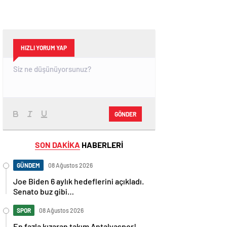
HIZLI YORUM YAP
GÖNDER
SON DAKİKA
HABERLERİ
GÜNDEM
08 Ağustos 2026
Joe Biden 6 aylık hedeflerini açıkladı.
Senato buz gibi…
SPOR
08 Ağustos 2026
En fazla kızaran takım Antalyaspor!