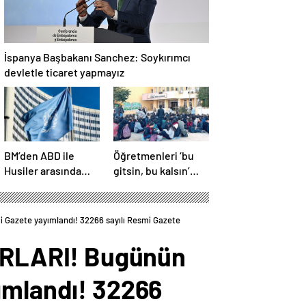
İspanya Başbakanı Sanchez: Soykırımcı
devletle ticaret yapmayız
BM’den ABD ile
Öğretmenleri ‘bu
Husiler arasında
gitsin, bu kalsın’
yapılan ateşkese
diye kim listeledi?
ilişkin
değerlendirme
Gazete yayımlandı! 32266 sayılı Resmi Gazete
ARLARI! Bugünün
ımlandı! 32266