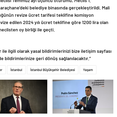
lisi Temmuz ayı üçüncü oturumu, Meclis 1.
araçhane’deki belediye binasında gerçekleştirildi. Mali
ğünün revize ücret tarifesi teklifine komisyon
vize edilen 2024 yılı ücret teklifine göre 1200 lira olan
eclisten oy birliği ile geçti.
le ilgili olarak yasal bildirimlerinizi bize iletişim sayfası
de bildirimlerinize geri dönüş sağlanılacaktır.”
er
İstanbul
İstanbul Büyükşehir Belediyesi
Yaşam