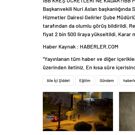
İBB KREŞ ÜCRETLERİ NE KADAR?İBB Mec
Başkanvekili Nuri Aslan başkanlığında S
Hizmetler Dairesi Gelirler Şube Müdürlü
tarafından da olumlu görüş bildirildi. Re
fiyat 2 bin 500 liraya yükseltildi. Karar m
Haber Kaynak : HABERLER.COM
“Yayınlanan tüm haber ve diğer içerikler i
üzerinden iletiniz. En kısa süre içerisin
Aile İçi Şiddet
Eğitim
Gündem
haberl