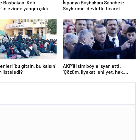
re Başbakanı Keir
İspanya Başbakanı Sanchez:
’in evinde yangın çıktı
Soykırımcı devletle ticaret
yapmayız
nleri ‘bu gitsin, bu kalsın’
AKP’li isim böyle isyan etti:
m listeledi?
‘Çözüm, liyakat, ehliyet, hak,
adalet’