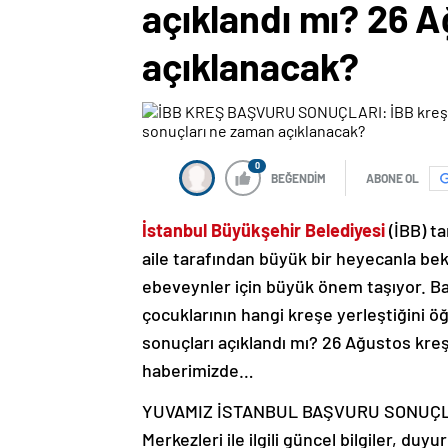
açıklandı mı? 26 
açıklanacak?
0
BEĞENDİM
ABONE OL
İstanbul Büyükşehir Belediyesi
(İBB) ta
aile tarafından büyük bir heyecanla bek
ebeveynler için büyük önem taşıyor. B
çocuklarının hangi kreşe yerleştiğini ö
sonuçları açıklandı mı? 26 Ağustos kre
haberimizde…
YUVAMIZ İSTANBUL BAŞVURU SONUÇLARI
Merkezleri ile ilgili güncel bilgiler, du