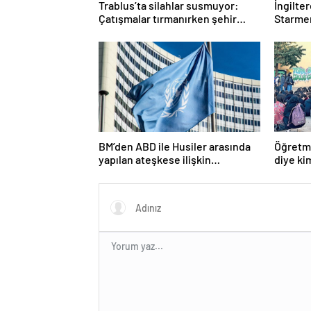
Trablus’ta silahlar susmuyor:
İngilte
Çatışmalar tırmanırken şehir
Starmer
alarmda
BM’den ABD ile Husiler arasında
Öğretme
yapılan ateşkese ilişkin
diye ki
değerlendirme