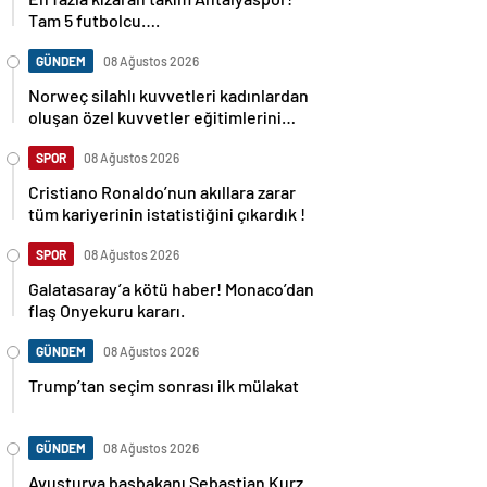
Tam 5 futbolcu….
GÜNDEM
08 Ağustos 2026
Norweç silahlı kuvvetleri kadınlardan
oluşan özel kuvvetler eğitimlerini
başlattı.
SPOR
08 Ağustos 2026
Cristiano Ronaldo’nun akıllara zarar
tüm kariyerinin istatistiğini çıkardık !
SPOR
08 Ağustos 2026
Galatasaray’a kötü haber! Monaco’dan
flaş Onyekuru kararı.
GÜNDEM
08 Ağustos 2026
Trump’tan seçim sonrası ilk mülakat
GÜNDEM
08 Ağustos 2026
Avusturya başbakanı Sebastian Kurz