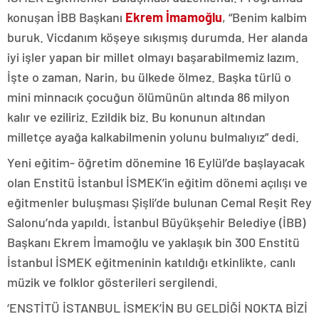
konuşan İBB Başkanı
Ekrem İmamoğlu
, “Benim kalbim
buruk. Vicdanım köşeye sıkışmış durumda. Her alanda
iyi işler yapan bir millet olmayı başarabilmemiz lazım.
İşte o zaman, Narin, bu ülkede ölmez. Başka türlü o
mini minnacık çocuğun ölümünün altında 86 milyon
kalır ve eziliriz. Ezildik biz. Bu konunun altından
milletçe ayağa kalkabilmenin yolunu bulmalıyız” dedi.
Yeni eğitim- öğretim dönemine 16 Eylül’de başlayacak
olan Enstitü İstanbul İSMEK’in eğitim dönemi açılışı ve
eğitmenler buluşması Şişli’de bulunan Cemal Reşit Rey
Salonu’nda yapıldı. İstanbul Büyükşehir Belediye (İBB)
Başkanı Ekrem İmamoğlu ve yaklaşık bin 300 Enstitü
İstanbul İSMEK eğitmeninin katıldığı etkinlikte, canlı
müzik ve folklor gösterileri sergilendi.
‘ENSTİTÜ İSTANBUL İSMEK’İN BU GELDİĞİ NOKTA BİZİ