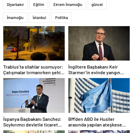
Diyarbakır
Eğitim
Ekrem İmamoğlu
güncel
İmamoğlu
İstanbul
Politika
Trablus’ta silahlar susmuyor:
İngiltere Başbakanı Keir
Çatışmalar tırmanırken şehir
Starmer’in evinde yangın
alarmda
çıktı
İspanya Başbakanı Sanchez:
BM’den ABD ile Husiler
Soykırımcı devletle ticaret
arasında yapılan ateşkese
yapmayız
ilişkin değerlendirme