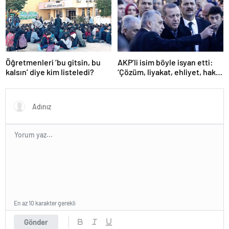
Öğretmenleri ‘bu gitsin, bu
AKP’li isim böyle isyan etti:
kalsın’ diye kim listeledi?
‘Çözüm, liyakat, ehliyet, hak,
adalet’
En az 10 karakter gerekli
Gönder