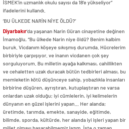
İSMEK’in uzmanlık okulu sayısı da 18’e yükseliyor”
ifadelerini kullandı.
‘BU ÜLKEDE NARİN NİYE ÖLDÜ?’
Diyarbakır
‘da yaşanan Narin Güran cinayetine değinen
İmamoğlu, “Bu ülkede Narin niye öldü? Benim kalbim
buruk. Vicdanım köşeye sıkışmış durumda. Hücrelerim
birbiriyle çarpışıyor. ve inanın vicdanen çok şey
sorguluyorum. Bu milletin ayağa kalkması, cahillikten
ve cehaletten uzak duracak bütün tedbirleri alması, bu
memleketin kötü düşünceye sahip, yobazlıkla insanları
birbirine düşüren, ayrıştıran, kutuplaştıran ne varsa
onlardan uzak olduğu; iyi cümlelerin, iyi kelimelerin
dünyanın en güzel işlerini yapan… Her alanda;
üretimde, tarımda, emekte, sanayide, eğitimde,
bilimde, sporda, kültürde, her alanda iyi işleri yapan bir
millet olmayı başarabilmemiz lazım. İşte o zaman,