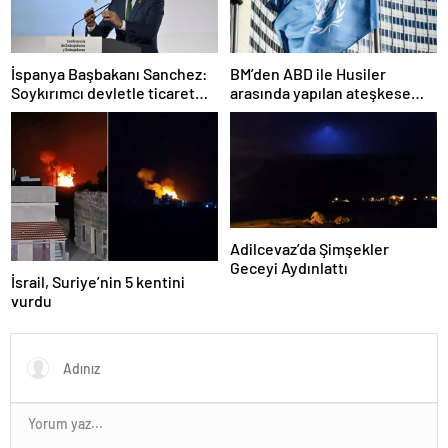
İspanya Başbakanı Sanchez:
BM’den ABD ile Husiler
Soykırımcı devletle ticaret
arasında yapılan ateşkese
yapmayız
ilişkin değerlendirme
Adilcevaz’da Şimşekler
Geceyi Aydınlattı
İsrail, Suriye’nin 5 kentini
vurdu