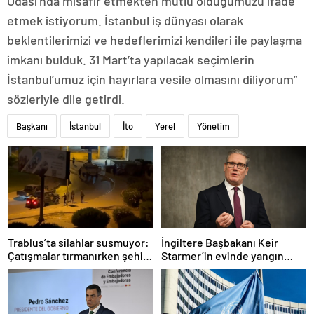
Odası’nda misafir etmekten mutlu olduğumuzu ifade
etmek istiyorum. İstanbul iş dünyası olarak
beklentilerimizi ve hedeflerimizi kendileri ile paylaşma
imkanı bulduk. 31 Mart’ta yapılacak seçimlerin
İstanbul’umuz için hayırlara vesile olmasını diliyorum”
sözleriyle dile getirdi.
Başkanı
İstanbul
İto
Yerel
Yönetim
Trablus’ta silahlar susmuyor:
İngiltere Başbakanı Keir
Çatışmalar tırmanırken şehir
Starmer’in evinde yangın
alarmda
çıktı