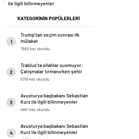
ile ilgili bilinmeyenler
KATEGORİNİN POPÜLERLERİ
Trump’tan seçim sonrası ilk
mülakat
1
7993 kez okundu
Trablus’ta silahlar susmuyor:
Çatışmalar tırmanırken şehir
2
alarmda
5719 kez okundu
Avusturya başbakanı Sebastian
Kurz ile ilgili bilinmeyenler
3
4961 kez okundu
Avusturya başbakanı Sebastian
Kurz ile ilgili bilinmeyenler
4