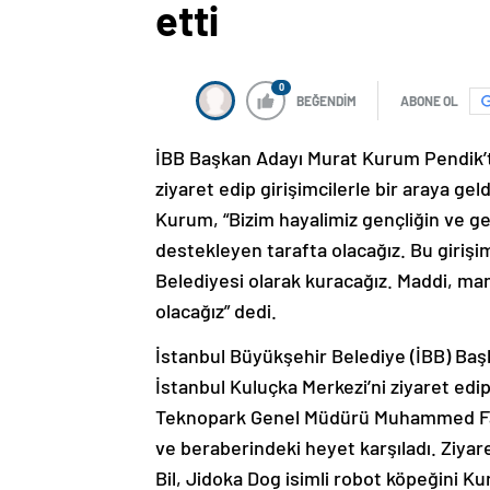
etti
0
BEĞENDİM
ABONE OL
İBB Başkan Adayı Murat Kurum Pendik’t
ziyaret edip girişimcilerle bir araya gel
Kurum, “Bizim hayalimiz gençliğin ve ge
destekleyen tarafta olacağız. Bu girişi
Belediyesi olarak kuracağız. Maddi, man
olacağız” dedi.
İstanbul Büyükşehir Belediye (İBB) Ba
İstanbul Kuluçka Merkezi’ni ziyaret edip
Teknopark Genel Müdürü Muhammed Fat
ve beraberindeki heyet karşıladı. Ziyar
Bil, Jidoka Dog isimli robot köpeğini K