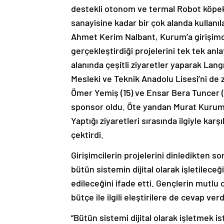
destekli otonom ve termal Robot köpe
sanayisine kadar bir çok alanda kullanı
Ahmet Kerim Nalbant, Kurum’a girişimcile
gerçekleştirdiği projelerini tek tek an
alanında çeşitli ziyaretler yaparak Lang
Mesleki ve Teknik Anadolu Lisesi’ni d
Ömer Yemiş (15) ve Ensar Bera Tuncer (17
sponsor oldu. Öte yandan Murat Kurum 
Yaptığı ziyaretleri sırasında ilgiyle ka
çektirdi.
Girişimcilerin projelerini dinledikten s
bütün sistemin dijital olarak işletileceği
edileceğini ifade etti. Gençlerin mutlu 
bütçe ile ilgili eleştirilere de cevap verd
“Bütün sistemi dijital olarak işletmek is