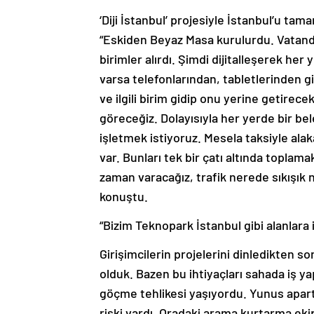
‘Diji İstanbul’ projesiyle İstanbul’u tam
“Eskiden Beyaz Masa kurulurdu. Vatandaş
birimler alırdı. Şimdi dijitalleşerek he
varsa telefonlarından, tabletlerinden gi
ve ilgili birim gidip onu yerine getirec
göreceğiz. Dolayısıyla her yerde bir bel
işletmek istiyoruz. Mesela taksiyle ala
var. Bunları tek bir çatı altında topla
zaman varacağız, trafik nerede sıkışı
konuştu.
“Bizim Teknopark İstanbul gibi alanlara 
Girişimcilerin projelerini dinledikten 
olduk. Bazen bu ihtiyaçları sahada iş y
göçme tehlikesi yaşıyordu. Yunus apart
riski vardı. Oradaki arama kurtarma ekip