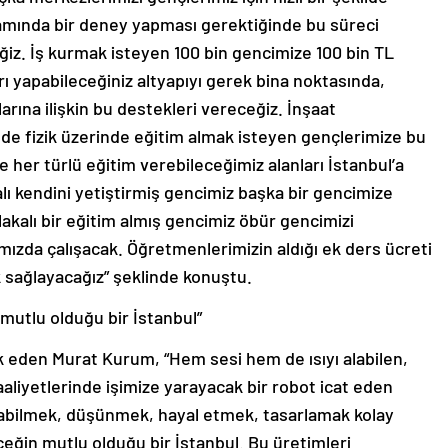
tamında bir deney yapması gerektiğinde bu süreci
ğiz. İş kurmak isteyen 100 bin gencimize 100 bin TL
 yapabileceğiniz altyapıyı gerek bina noktasında,
larına ilişkin bu destekleri vereceğiz. İnşaat
e fizik üzerinde eğitim almak isteyen gençlerimize bu
 her türlü eğitim verebileceğimiz alanları İstanbul’a
kalı kendini yetiştirmiş gencimiz başka bir gencimize
lakalı bir eğitim almış gencimiz öbür gencimizi
rımızda çalışacak. Öğretmenlerimizin aldığı ek ders ücreti
 sağlayacağız” şeklinde konuştu.
 mutlu olduğu bir İstanbul”
k eden Murat Kurum, “Hem sesi hem de ısıyı alabilen,
liyetlerinde işimize yarayacak bir robot icat eden
pabilmek, düşünmek, hayal etmek, tasarlamak kolay
ceğin mutlu olduğu bir İstanbul. Bu üretimleri