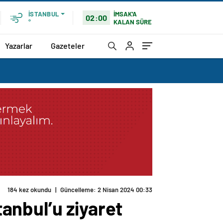
İMSAK'A
İSTANBUL
02:00
KALAN SÜRE
°
Yazarlar
Gazeteler
184 kez okundu
|
Güncelleme: 2 Nisan 2024 00:33
anbul’u ziyaret