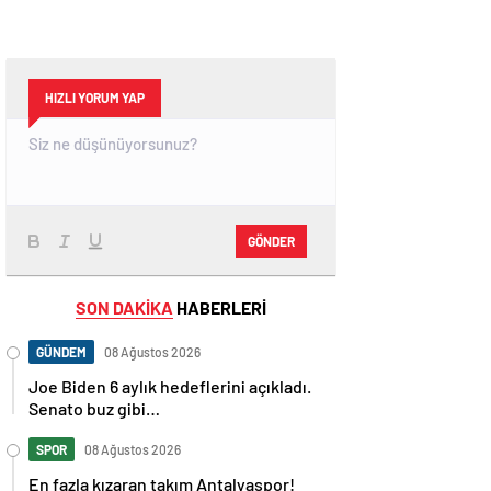
HIZLI YORUM YAP
GÖNDER
SON DAKİKA
HABERLERİ
GÜNDEM
08 Ağustos 2026
Joe Biden 6 aylık hedeflerini açıkladı.
Senato buz gibi…
SPOR
08 Ağustos 2026
En fazla kızaran takım Antalyaspor!