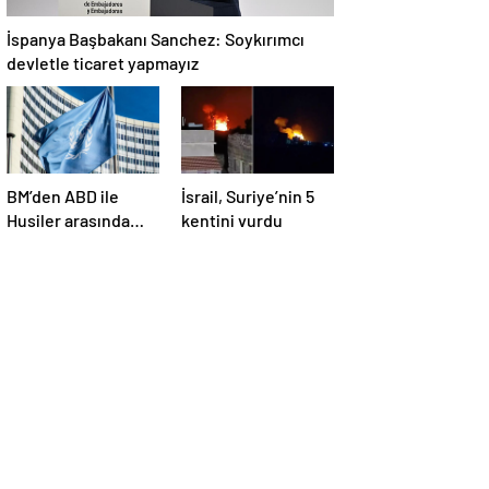
İspanya Başbakanı Sanchez: Soykırımcı
devletle ticaret yapmayız
BM’den ABD ile
İsrail, Suriye’nin 5
Husiler arasında
kentini vurdu
yapılan ateşkese
ilişkin
değerlendirme