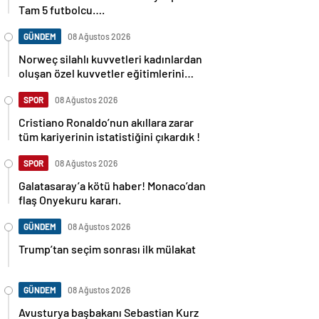
Tam 5 futbolcu….
GÜNDEM
08 Ağustos 2026
Norweç silahlı kuvvetleri kadınlardan
oluşan özel kuvvetler eğitimlerini
başlattı.
SPOR
08 Ağustos 2026
Cristiano Ronaldo’nun akıllara zarar
tüm kariyerinin istatistiğini çıkardık !
SPOR
08 Ağustos 2026
Galatasaray’a kötü haber! Monaco’dan
flaş Onyekuru kararı.
GÜNDEM
08 Ağustos 2026
Trump’tan seçim sonrası ilk mülakat
GÜNDEM
08 Ağustos 2026
Avusturya başbakanı Sebastian Kurz