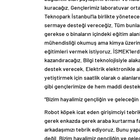
kuracağız. Gençlerimiz laboratuvar or
Teknopark İstanbul’la birlikte yönetece
sermaye desteği vereceğiz. Tüm bunları
gerekse o binaların içindeki eğitim alan
mühendisliği okumuş ama kimya üzerind
eğitimleri vermek istiyoruz. İSMEK’lerde
kazandıracağız. Bilgi teknolojisiyle ala
destek verecek. Elektrik elektronikle a
yetiştirmek için saatlik olarak o alanla
gibi gençlerimize de hem maddi destek
“Bizim hayalimiz gençliğin ve geleceğin
Robot köpek icat eden girişimciyi tebri
gerek enkazda gerek araba kurtarma faa
arkadaşımızı tebrik ediyoruz. Bunu ya
değil. Bizim hayalimiz gençliğin ve gele