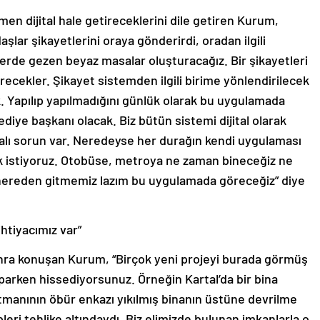
amen dijital hale getireceklerini dile getiren Kurum,
lar şikayetlerini oraya gönderirdi, oradan ilgili
r yerde gezen beyaz masalar oluşturacağız. Bir şikayetleri
recekler. Şikayet sistemden ilgili birime yönlendirilecek
ek. Yapılıp yapılmadığını günlük olarak bu uygulamada
ediye başkanı olacak. Biz bütün sistemi dijital olarak
kalı sorun var. Neredeyse her durağın kendi uygulaması
mak istiyoruz. Otobüse, metroya ne zaman bineceğiz ne
k nereden gitmemiz lazım bu uygulamada göreceğiz” diye
ihtiyacımız var”
sonra konuşan Kurum, “Birçok yeni projeyi burada görmüş
aparken hissediyorsunuz. Örneğin Kartal’da bir bina
manının öbür enkazı yıkılmış binanın üstüne devrilme
leri tehlike altındaydı. Biz elimizde bulunan imkanlarla o