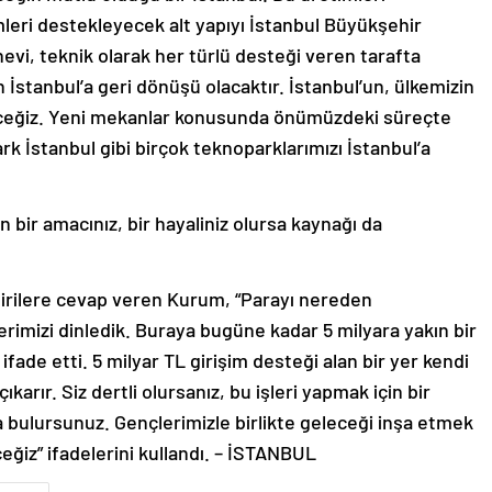
mleri destekleyecek alt yapıyı İstanbul Büyükşehir
evi, teknik olarak her türlü desteği veren tarafta
İstanbul’a geri dönüşü olacaktır. İstanbul’un, ülkemizin
eceğiz. Yeni mekanlar konusunda önümüzdeki süreçte
k İstanbul gibi birçok teknoparklarımızı İstanbul’a
in bir amacınız, bir hayaliniz olursa kaynağı da
eştirilere cevap veren Kurum, “Parayı nereden
lerimizi dinledik. Buraya bugüne kadar 5 milyara yakın bir
fade etti. 5 milyar TL girişim desteği alan bir yer kendi
karır. Siz dertli olursanız, bu işleri yapmak için bir
da bulursunuz. Gençlerimizle birlikte geleceği inşa etmek
ceğiz” ifadelerini kullandı. – İSTANBUL