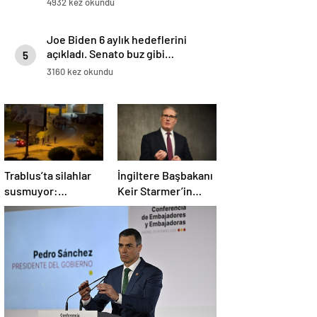
4932 kez okundu
Joe Biden 6 aylık hedeflerini
açıkladı. Senato buz gibi…
5
3160 kez okundu
Trablus’ta silahlar
İngiltere Başbakanı
susmuyor:
Keir Starmer’in
Çatışmalar
evinde yangın çıktı
tırmanırken şehir
alarmda