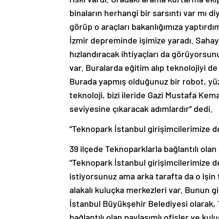
binaların herhangi bir sarsıntı var mı d
görüp o araçları bakanlığımıza yaptırdım.
İzmir depreminde işimize yaradı. Sahaya 
hızlandıracak ihtiyaçları da görüyorsunu
var. Buralarda eğitim alıp teknolojiyi d
Burada yapmış olduğunuz bir robot, yüz 
teknoloji, bizi ileride Gazi Mustafa Ke
seviyesine çıkaracak adımlardır” dedi.
“Teknopark İstanbul girişimcilerimize de
39 ilçede Teknoparklarla bağlantılı ola
“Teknopark İstanbul girişimcilerimize de
istiyorsunuz ama arka tarafta da o işin 
alakalı kuluçka merkezleri var. Bunun g
İstanbul Büyükşehir Belediyesi olarak, 
bağlantılı olan paylaşımlı ofisler ve kul