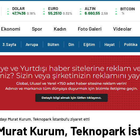
DOLAR
EURO
ALTIN
BITCOIN
47,7436
55,2510
6.660,55
%
0.18%
0.32%
2,59
Ekonomi
Spor
Kadın
Foto Galeri
Videolar
3.Sayfa
Avrupa
Bülten
Din
Eğitim
Hayat
Politika
ayı Murat Kurum, Teknopark İstanbul’u ziyaret etti
Murat Kurum, Teknopark İst