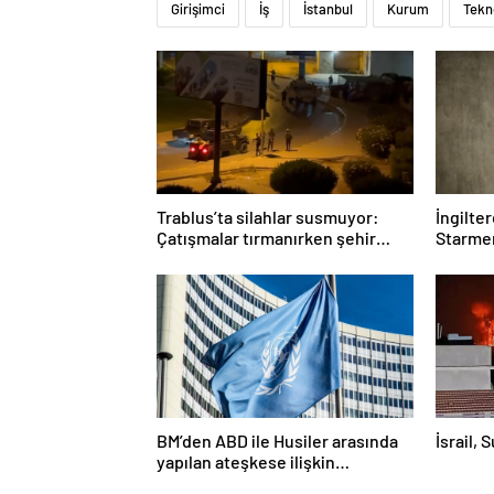
Girişimci
İş
İstanbul
Kurum
Tekn
Trablus’ta silahlar susmuyor:
İngilte
Çatışmalar tırmanırken şehir
Starmer
alarmda
BM’den ABD ile Husiler arasında
İsrail, 
yapılan ateşkese ilişkin
değerlendirme