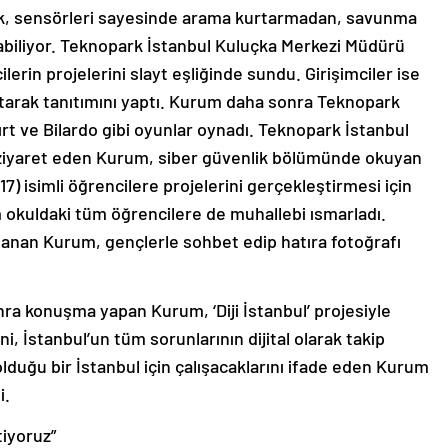
k, sensörleri sayesinde arama kurtarmadan, savunma
labiliyor. Teknopark İstanbul Kuluçka Merkezi Müdürü
rin projelerini slayt eşliğinde sundu. Girişimciler ise
latarak tanıtımını yaptı. Kurum daha sonra Teknopark
ırt ve Bilardo gibi oyunlar oynadı. Teknopark İstanbul
e ziyaret eden Kurum, siber güvenlik bölümünde okuyan
) isimli öğrencilere projelerini gerçekleştirmesi için
okuldaki tüm öğrencilere de muhallebi ısmarladı.
rşılanan Kurum, gençlerle sohbet edip hatıra fotoğrafı
onra konuşma yapan Kurum, ‘Diji İstanbul’ projesiyle
ni, İstanbul’un tüm sorunlarının dijital olarak takip
olduğu bir İstanbul için çalışacaklarını ifade eden Kurum
i.
tiyoruz”