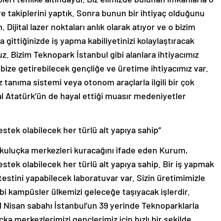
iye takiplerini yaptık. Sonra bunun bir ihtiyaç olduğunu
 Dijital lazer noktaları anlık olarak atıyor ve o bizim
gittiğinizde iş yapma kabiliyetinizi kolaylaştıracak
z. Bizim Teknopark İstanbul gibi alanlara ihtiyacımız
e bize getirebilecek gençliğe ve üretime ihtiyacımız var.
tanıma sistemi veya otonom araçlarla ilgili bir çok
mal Atatürk’ün de hayal ettiği muasır medeniyetler
stek olabilecek her türlü alt yapıya sahip”
n kuluçka merkezleri kuracağını ifade eden Kurum,
stek olabilecek her türlü alt yapıya sahip. Bir iş yapmak
testini yapabilecek laboratuvar var. Sizin üretimimizle
ibi kampüsler ülkemizi geleceğe taşıyacak işlerdir.
1 Nisan sabahı İstanbul’un 39 yerinde Teknoparklarla
uçka merkezlerimizi gençlerimiz için hızlı bir şekilde