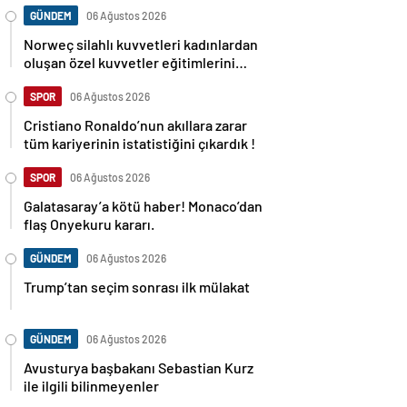
GÜNDEM
06 Ağustos 2026
Norweç silahlı kuvvetleri kadınlardan
oluşan özel kuvvetler eğitimlerini
başlattı.
SPOR
06 Ağustos 2026
Cristiano Ronaldo’nun akıllara zarar
tüm kariyerinin istatistiğini çıkardık !
SPOR
06 Ağustos 2026
Galatasaray’a kötü haber! Monaco’dan
flaş Onyekuru kararı.
GÜNDEM
06 Ağustos 2026
Trump’tan seçim sonrası ilk mülakat
GÜNDEM
06 Ağustos 2026
Avusturya başbakanı Sebastian Kurz
ile ilgili bilinmeyenler