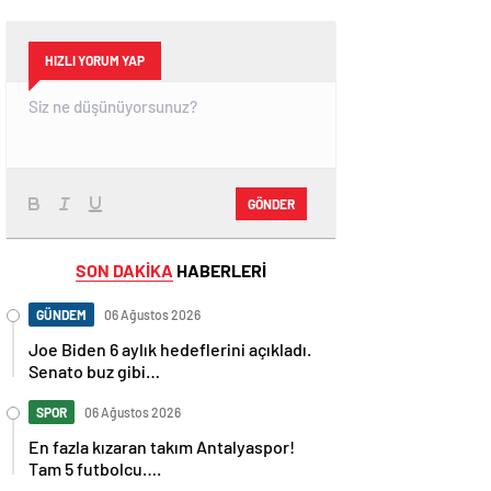
HIZLI YORUM YAP
GÖNDER
SON DAKİKA
HABERLERİ
GÜNDEM
06 Ağustos 2026
Joe Biden 6 aylık hedeflerini açıkladı.
Senato buz gibi…
SPOR
06 Ağustos 2026
En fazla kızaran takım Antalyaspor!
Tam 5 futbolcu….