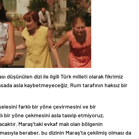
ı düşünülen dizi ile ilgili Türk milleti olarak fikrimiz
asada asla kaybetmeyeceğiz. Rum tarafının haksız bir
selesini farklı bir yöne çevirmesini ve bir
ı bir yöne çekmesini asla tasvip etmiyoruz,
acaktır. Maraş’taki evkaf malı olan bölgenin
asıyla beraber, bu dizinin Maraş’ta çekilmiş olması da
dizi filmle çevirmek isteyen anlayışı onaylamıyoruz.