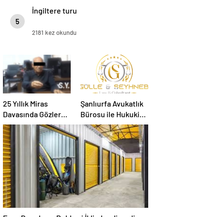
İngiltere turu
5
2181 kez okundu
25 Yıllık Miras
Şanlıurfa Avukatlık
Davasında Gözler
Bürosu ile Hukuki
Temmuz Ayındaki
Süreci Doğru
Karar Duruşmasına
Yönetin
Çevrildi
Eşya Depolama Rehberi İklimlendirmeli