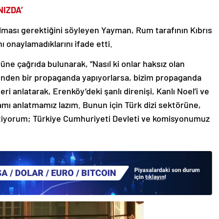
NIZDA’
olması gerektiğini söyleyen Yayman, Rum tarafının Kıbrıs
ı onaylamadıklarını ifade etti.
üne çağrıda bulunarak, “Nasıl ki onlar haksız olan
erinden bir propaganda yapıyorlarsa, bizim propaganda
 anlatarak, Erenköy’deki şanlı direnişi, Kanlı Noel’i ve
amı anlatmamız lazım. Bunun için Türk dizi sektörüne,
stiyorum; Türkiye Cumhuriyeti Devleti ve komisyonumuz