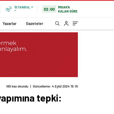
İMSAK'A
İSTANBUL
02:00
KALAN SÜRE
°
Yazarlar
Gazeteler
yapımına tepki: