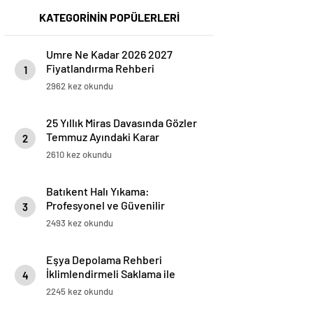
KATEGORİNİN POPÜLERLERİ
Umre Ne Kadar 2026 2027
Fiyatlandırma Rehberi
1
2962 kez okundu
25 Yıllık Miras Davasında Gözler
Temmuz Ayındaki Karar
2
Duruşmasına Çevrildi
2610 kez okundu
Batıkent Halı Yıkama:
Profesyonel ve Güvenilir
3
Hizmetler
2493 kez okundu
Eşya Depolama Rehberi
İklimlendirmeli Saklama ile
4
Güvenli Kullanım
2245 kez okundu