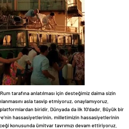
 Rum tarafına anlatılması için desteğimiz daima sizin
yınlanmasını asla tasvip etmiyoruz, onaylamıyoruz.
platformlardan biridir. Dünyada da ilk 10’dadır. Büyük bir
e’nin hassasiyetlerinin, milletimizin hassasiyetlerinin
eceği konusunda ümitvar tavrımızı devam ettiriyoruz.
 gerektiği konusunda tavrımız nettir ve bu konuda