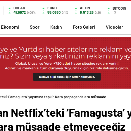
DOLAR
EURO
ALTIN
BITCOIN
47,5972
55,0680
6.513,26
%
0.06%
0.1%
0,26
Ekonomi
Spor
Kadın
Foto Galeri
Videolar
x’teki ‘Famagusta’ yapımına tepki: Kara propagandalara müsaade etmeyeceğiz
 Netflix’teki ‘Famagusta’ 
ara müsaade etmeyeceğiz