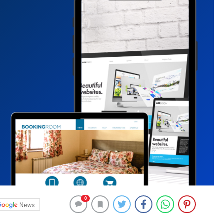
0
News