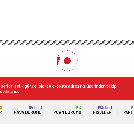
berleri anlık güncel olarak e-posta adresiniz üzerinden takip
ebilirsiniz.
K
TAHMİNİ
LİG
EKONOMİ
E
R
HAVA DURUMU
PUAN DURUMU
HISSELER
PARI