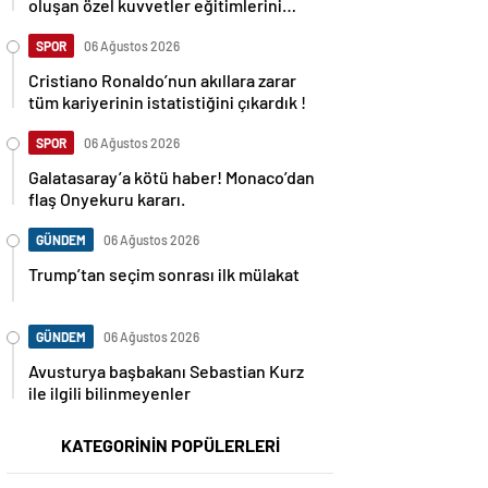
oluşan özel kuvvetler eğitimlerini
başlattı.
SPOR
06 Ağustos 2026
Cristiano Ronaldo’nun akıllara zarar
tüm kariyerinin istatistiğini çıkardık !
SPOR
06 Ağustos 2026
Galatasaray’a kötü haber! Monaco’dan
flaş Onyekuru kararı.
GÜNDEM
06 Ağustos 2026
Trump’tan seçim sonrası ilk mülakat
GÜNDEM
06 Ağustos 2026
Avusturya başbakanı Sebastian Kurz
ile ilgili bilinmeyenler
KATEGORİNİN POPÜLERLERİ