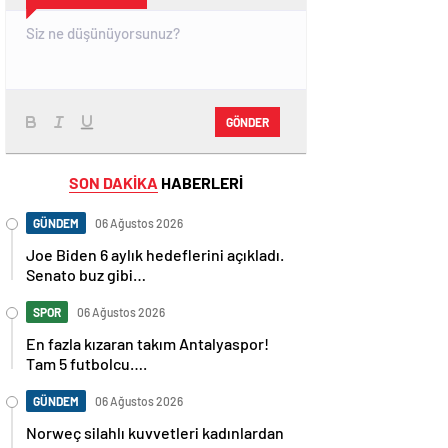
GÖNDER
SON DAKİKA
HABERLERİ
GÜNDEM
06 Ağustos 2026
Joe Biden 6 aylık hedeflerini açıkladı.
Senato buz gibi…
SPOR
06 Ağustos 2026
En fazla kızaran takım Antalyaspor!
Tam 5 futbolcu….
GÜNDEM
06 Ağustos 2026
Norweç silahlı kuvvetleri kadınlardan