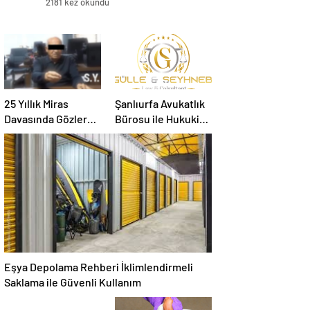
2181 kez okundu
25 Yıllık Miras
Şanlıurfa Avukatlık
Davasında Gözler
Bürosu ile Hukuki
Temmuz Ayındaki
Süreci Doğru
Karar Duruşmasına
Yönetin
Çevrildi
Eşya Depolama Rehberi İklimlendirmeli
Saklama ile Güvenli Kullanım