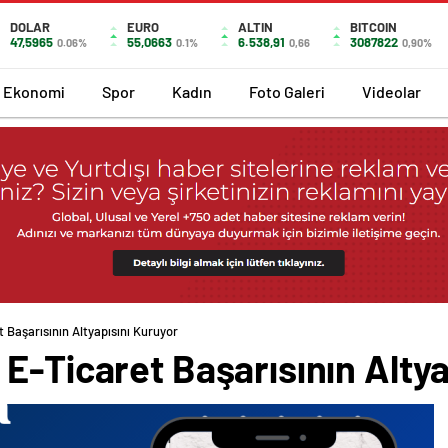
DOLAR
EURO
ALTIN
BITCOIN
47,5965
55,0663
6.538,91
3087822
0.06%
0.1%
0,66
0,90%
Ekonomi
Spor
Kadın
Foto Galeri
Videolar
 Başarısının Altyapısını Kuruyor
E-Ticaret Başarısının Altya