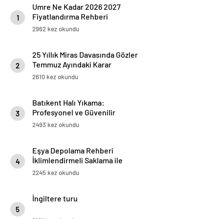
Umre Ne Kadar 2026 2027
Fiyatlandırma Rehberi
1
2962 kez okundu
25 Yıllık Miras Davasında Gözler
Temmuz Ayındaki Karar
2
Duruşmasına Çevrildi
2610 kez okundu
Batıkent Halı Yıkama:
Profesyonel ve Güvenilir
3
Hizmetler
2493 kez okundu
Eşya Depolama Rehberi
İklimlendirmeli Saklama ile
4
Güvenli Kullanım
2245 kez okundu
İngiltere turu
5