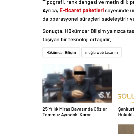
Tipografi, renk dengesi ve metin dili; 
Ayrıca,
E-ticaret paketleri
sayesinde ürü
da operasyonel süreçleri sadeleştirir ve v
Sonuçta, Hükümdar Bilişim yalnızca tasar
taşıyan bir teknoloji ortağıdır.
Hükümdar Bilişim
muğla web tasarım
25 Yıllık Miras Davasında Gözler
Şanlıur
Temmuz Ayındaki Karar
Hukuki 
Duruşmasına Çevrildi