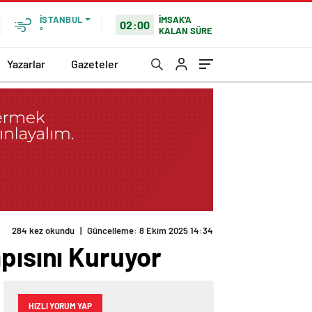
İMSAK'A
İSTANBUL
02:00
KALAN SÜRE
°
Yazarlar
Gazeteler
284 kez okundu
|
Güncelleme: 8 Ekim 2025 14:34
pısını Kuruyor
HIZLI YORUM YAP