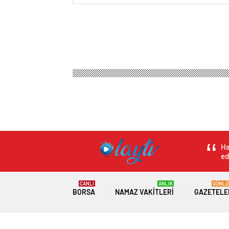
Ha
ed
CANLI
ANLIK
GÜNLÜ
BORSA
NAMAZ VAKITLERI
GAZETELE