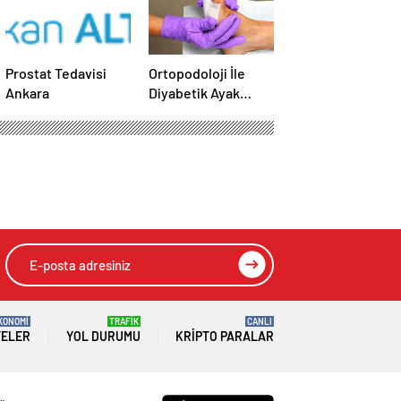
Prostat Tedavisi
Ortopodoloji İle
Ankara
Diyabetik Ayak
Yarası Tedavisi
KONOMİ
TRAFİK
CANLI
TELER
YOL DURUMU
KRIPTO PARALAR