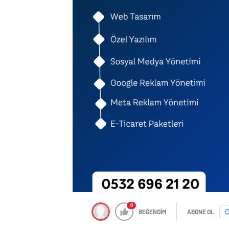
0
BEĞENDİM
ABONE OL