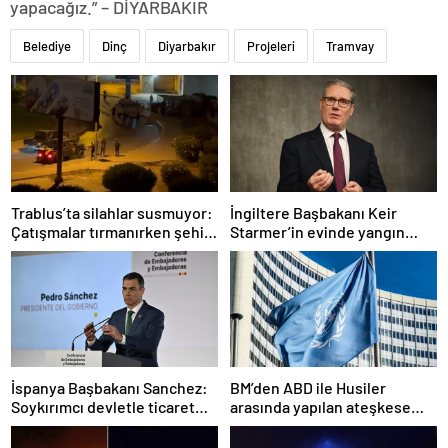
yapacağız.” – DİYARBAKIR
Belediye
Dinç
Diyarbakır
Projeleri
Tramvay
Trablus’ta silahlar susmuyor:
İngiltere Başbakanı Keir
Çatışmalar tırmanırken şehir
Starmer’in evinde yangın
alarmda
çıktı
İspanya Başbakanı Sanchez:
BM’den ABD ile Husiler
Soykırımcı devletle ticaret
arasında yapılan ateşkese
yapmayız
ilişkin değerlendirme