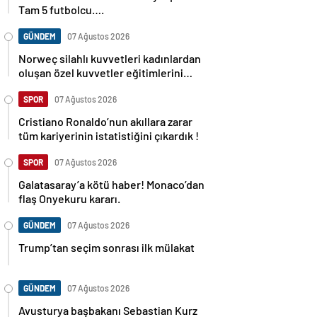
Tam 5 futbolcu….
GÜNDEM
07 Ağustos 2026
Norweç silahlı kuvvetleri kadınlardan
oluşan özel kuvvetler eğitimlerini
başlattı.
SPOR
07 Ağustos 2026
Cristiano Ronaldo’nun akıllara zarar
tüm kariyerinin istatistiğini çıkardık !
SPOR
07 Ağustos 2026
Galatasaray’a kötü haber! Monaco’dan
flaş Onyekuru kararı.
GÜNDEM
07 Ağustos 2026
Trump’tan seçim sonrası ilk mülakat
GÜNDEM
07 Ağustos 2026
Avusturya başbakanı Sebastian Kurz