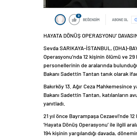
0
BEĞENDİM
ABONE OL
HAYATA DÖNÜŞ OPERASYONU’ DAVASIND
Sevda SARIKAYA-İSTANBUL, (DHA)-BAYR
Operasyonu’nda 12 kişinin ölümü ve 29 
personellerinin de aralarında bulunduğu
Bakanı Sadettin Tantan tanık olarak ifa
Bakırköy 13. Ağır Ceza Mahkemesince ya
Bakanı Sadettin Tantan, katılanların a
yanıtladı.
21 yıl önce Bayrampaşa Cezaevi’nde 12 
‘Hayata Dönüş Operasyonu’ ile ilgili ar
194 kişinin yargılandığı davada, dönemin