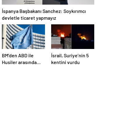
İspanya Başbakanı Sanchez: Soykırımcı
devletle ticaret yapmayız
BM’den ABD ile
İsrail, Suriye’nin 5
Husiler arasında
kentini vurdu
yapılan ateşkese
ilişkin
değerlendirme