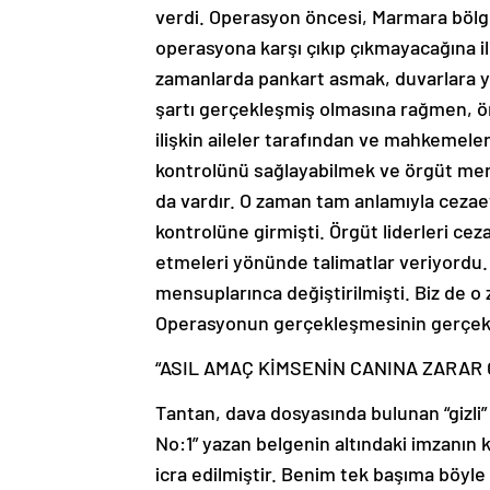
verdi. Operasyon öncesi, Marmara bölges
operasyona karşı çıkıp çıkmayacağına iliş
zamanlarda pankart asmak, duvarlara yaz
şartı gerçekleşmiş olmasına rağmen, ö
ilişkin aileler tarafından ve mahkemele
kontrolünü sağlayabilmek ve örgüt mensu
da vardır. O zaman tam anlamıyla cezaev
kontrolüne girmişti. Örgüt liderleri c
etmeleri yönünde talimatlar veriyordu.
mensuplarınca değiştirilmişti. Biz de 
Operasyonun gerçekleşmesinin gerçek 
“ASIL AMAÇ KİMSENİN CANINA ZARA
Tantan, dava dosyasında bulunan “gizli”
No:1” yazan belgenin altındaki imzanın
icra edilmiştir. Benim tek başıma böy