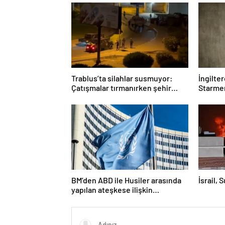
Trablus’ta silahlar susmuyor:
İngilte
Çatışmalar tırmanırken şehir
Starmer
alarmda
BM’den ABD ile Husiler arasında
İsrail, 
yapılan ateşkese ilişkin
değerlendirme