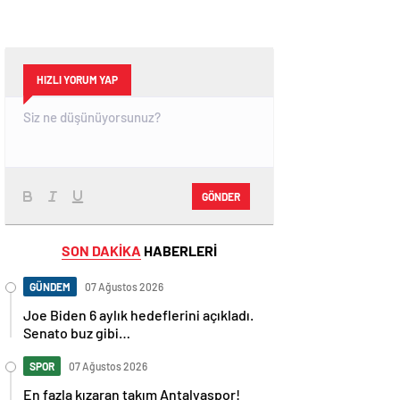
HIZLI YORUM YAP
GÖNDER
SON DAKİKA
HABERLERİ
GÜNDEM
07 Ağustos 2026
Joe Biden 6 aylık hedeflerini açıkladı.
Senato buz gibi…
SPOR
07 Ağustos 2026
En fazla kızaran takım Antalyaspor!