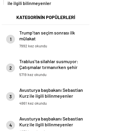
ile ilgili bilinmeyenler
KATEGORİNİN POPÜLERLERİ
Trump’tan seçim sonrası ilk
mülakat
1
7992 kez okundu
Trablus’ta silahlar susmuyor:
Çatışmalar tırmanırken şehir
2
alarmda
5719 kez okundu
Avusturya başbakanı Sebastian
Kurz ile ilgili bilinmeyenler
3
4961 kez okundu
Avusturya başbakanı Sebastian
Kurz ile ilgili bilinmeyenler
4