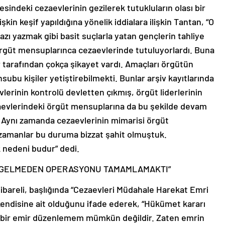
indeki cezaevlerinin gezilerek tutukluların olası bir
kin keşif yapıldığına yönelik iddialara ilişkin Tantan, “O
ı yazmak gibi basit suçlarla yatan gençlerin tahliye
rgüt mensuplarınca cezaevlerinde tutuluyorlardı. Buna
r tarafından çokça şikayet vardı. Amaçları örgütün
bu kişiler yetiştirebilmekti. Bunlar arşiv kayıtlarında
lerinin kontrolü devletten çıkmış, örgüt liderlerinin
ezaevlerindeki örgüt mensuplarına da bu şekilde devam
 Aynı zamanda cezaevlerinin mimarisi örgüt
o zamanlar bu duruma bizzat şahit olmuştuk.
nedeni budur” dedi.
R GELMEDEN OPERASYONU TAMAMLAMAKTI”
 ibareli, başlığında “Cezaevleri Müdahale Harekat Emri
 kendisine ait olduğunu ifade ederek, “Hükümet kararı
le bir emir düzenlemem mümkün değildir. Zaten emrin