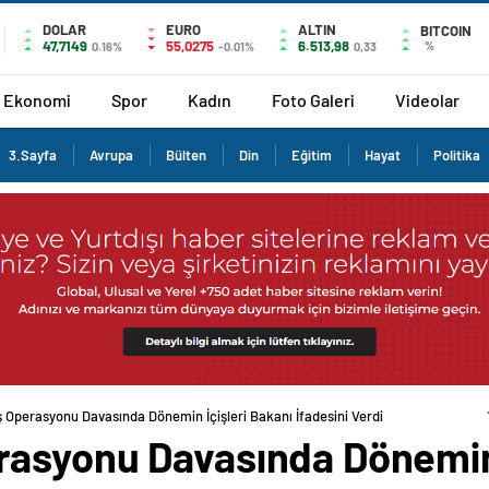
DOLAR
EURO
ALTIN
BITCOIN
47,7149
55,0275
6.513,98
%
0.16%
-0.01%
0,33
Ekonomi
Spor
Kadın
Foto Galeri
Videolar
3.Sayfa
Avrupa
Bülten
Din
Eğitim
Hayat
Politika
 Operasyonu Davasında Dönemin İçişleri Bakanı İfadesini Verdi
asyonu Davasında Dönemin 