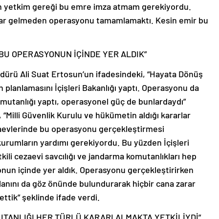
man yetkim gereği bu emre imza atmam gerekiyordu.
arar gelmeden operasyonu tamamlamaktı. Kesin emir bu
 BU OPERASYONUN İÇİNDE YER ALDIK”
dürü Ali Suat Ertosun’un ifadesindeki, “Hayata Dönüş
planlamasını İçişleri Bakanlığı yaptı. Operasyonu da
omutanlığı yaptı, operasyonel güç de bunlardaydı”
, “Milli Güvenlik Kurulu ve hükümetin aldığı kararlar
aevlerinde bu operasyonu gerçekleştirmesi
 kurumların yardımı gerekiyordu. Bu yüzden İçişleri
etkili cezaevi savcılığı ve jandarma komutanlıkları hep
onun içinde yer aldık. Operasyonu gerçekleştirirken
lanını da göz önünde bulundurarak hiçbir cana zarar
tik” şeklinde ifade verdi.
UTANLIĞI HER TÜRLÜ KARARI ALMAKTA YETKİLİYDİ”