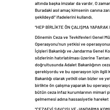
altında başka imzalar da vardır. O za
Buradaki asıl amaç kimsenin canına z
şekildeydi” ifadelerini kullandı.
“HEP BİRLİKTE ÖN ÇALIŞMA YAPARAK
Dönemin Ceza ve Tevkifevleri Genel Mü
Operasyonu’nun yetkisi ve operasyonun 
İçişleri Bakanlığı ve Jandarma Genel K
sözlerinin hatırlatılması üzerine Tantan
doğrultusunda Adalet Bakanlığının cez
gerekiyordu ve bu operasyon için ilgili
Bakanlığı olarak yetkili olan bizler ve y
birlikte ön çalışma yaparak bu operasy
bütün ceza infaz kurumlarının mimari p
gelmemesi adına hassasiyetle hareket et
“CEZAEVİ SAVCISI VE JANDARMA KOM