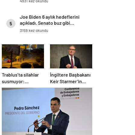
4931 kez okundu
Joe Biden 6 aylık hedeflerini
açıkladı. Senato buz gibi…
5
3159 kez okundu
Trablus’ta silahlar
İngiltere Başbakanı
susmuyor:
Keir Starmer’in
Çatışmalar
evinde yangın çıktı
tırmanırken şehir
alarmda